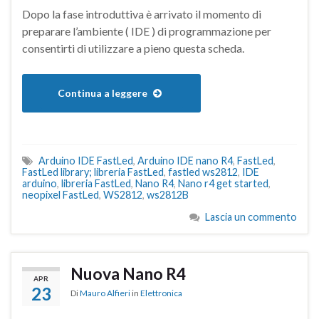
Dopo la fase introduttiva è arrivato il momento di
preparare l’ambiente ( IDE ) di programmazione per
consentirti di utilizzare a pieno questa scheda.
Continua a leggere
Arduino IDE FastLed
,
Arduino IDE nano R4
,
FastLed
,
FastLed library; libreria FastLed
,
fastled ws2812
,
IDE
arduino
,
libreria FastLed
,
Nano R4
,
Nano r4 get started
,
neopixel FastLed
,
WS2812
,
ws2812B
Lascia un commento
Nuova Nano R4
APR
23
Di
Mauro Alfieri
in
Elettronica