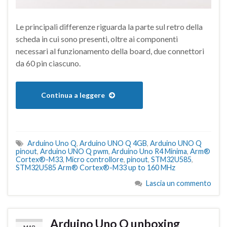
Le principali differenze riguarda la parte sul retro della
scheda in cui sono presenti, oltre ai componenti
necessari al funzionamento della board, due connettori
da 60 pin ciascuno.
Continua a leggere
Arduino Uno Q
,
Arduino UNO Q 4GB
,
Arduino UNO Q
pinout
,
Arduino UNO Q pwm
,
Arduino Uno R4 Minima
,
Arm®
Cortex®-M33
,
Micro controllore
,
pinout
,
STM32U585
,
STM32U585 Arm® Cortex®-M33 up to 160 MHz
Lascia un commento
Arduino Uno Q unboxing
MAR