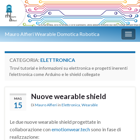
Mauro Alfieri Wearable Domotica Robotica
Attiv
CATEGORIA:
ELETTRONICA
Trovi tutorial e informazioni su elettronica e progetti inerenti
l'elettronica come Arduino e le shield collegate
Nuove wearable shield
MAG
15
Di
Mauro Alfieri
in
Elettronica
,
Wearable
Le due nuove wearable shield progettate in
collaborazione con
emotionwear.tech
sono in fase di
realizzazione: