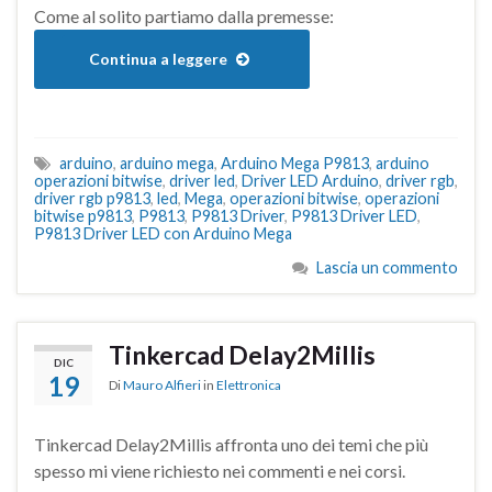
Come al solito partiamo dalla premesse:
Continua a leggere
arduino
,
arduino mega
,
Arduino Mega P9813
,
arduino
operazioni bitwise
,
driver led
,
Driver LED Arduino
,
driver rgb
,
driver rgb p9813
,
led
,
Mega
,
operazioni bitwise
,
operazioni
bitwise p9813
,
P9813
,
P9813 Driver
,
P9813 Driver LED
,
P9813 Driver LED con Arduino Mega
Lascia un commento
Tinkercad Delay2Millis
DIC
19
Di
Mauro Alfieri
in
Elettronica
Tinkercad Delay2Millis affronta uno dei temi che più
spesso mi viene richiesto nei commenti e nei corsi.