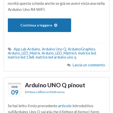
novità questa scheda anche se già ne avevi vista una nella
Arduino Uno R4 WiFI.
Continua a leggere
App Lab Arduino
,
Arduino Uno Q
,
ArduinoGraphics
,
Arduno_LED_Matrix
,
Arduno_LED_Matrix.h
,
matrice led
,
matrice led 13x8
,
matrice led arduino uno q
Lascia un commento
Arduino UNO Q pinout
MAR
09
Di
Mauro Alfieri
in
Elettronica
Se hai letto il mio precedente
articolo
introduttivo
sull’Arduino Uno Q sai già che il
fattore di forma
( form