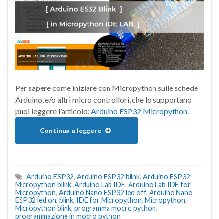
Per sapere come iniziare con Micropython sulle schede
Arduino, e/o altri micro controllori, che lo supportano
puoi leggere l’articolo:
Arduino ESP32 Micropython
.
Continua a leggere
Arduino ESP32
,
Arduino ESP32 blink
,
Arduino ESP32
Micropython blink
,
Arduino Lab IDE
,
Arduino Lab IDE for
Micropython
,
Arduino Nano ESP32 led off
,
Arduino Nano
ESP32 led on
,
blink
,
IDE for Micropython
,
Micropython
,
Micropython blink
,
programma mocro python
,
programmazione in mocro python