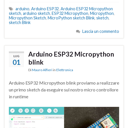
arduino
,
Arduino ESP32
,
Arduino ESP32 Micropython
sketch
,
arduino sketch
,
ESP32 Micropython
,
Micropython
,
Micropython Sketch
,
MicroPython sketch Blink
,
sketch
,
sketch Blink
Lascia un commento
Arduino ESP32 Micropython
LUG
01
blink
Di
Mauro Alfieri
in
Elettronica
Arduino ESP32 Micropython blink proviamo a realizzare
un primo sketch da eseguire sul nostro micro controllore
in runtime