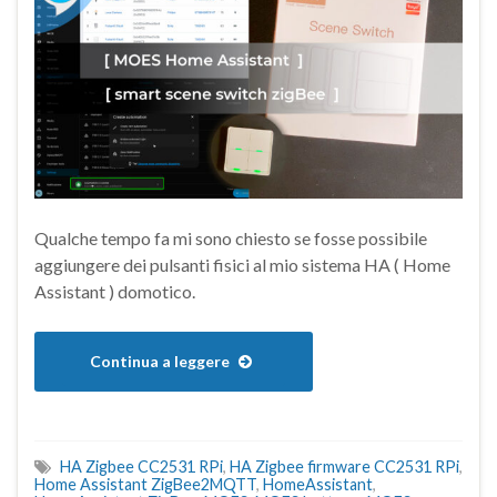
Qualche tempo fa mi sono chiesto se fosse possibile
aggiungere dei pulsanti fisici al mio sistema HA ( Home
Assistant ) domotico.
Continua a leggere
HA Zigbee CC2531 RPi
,
HA Zigbee firmware CC2531 RPi
,
Home Assistant ZigBee2MQTT
,
HomeAssistant
,