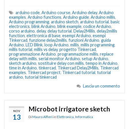
arduino code
,
Arduino course
,
Arduino delay
,
Arduino
examples
,
Arduino functions
,
Arduino guide
,
Arduino millis
,
Arduino programming
,
arduino sketch
,
arduino tutorial
,
basic
electronics
,
blink Arduino
,
blink example
,
codice Arduino
,
corso arduino
,
delay
,
delay tutorial
,
Delay2Millis
,
delay2millis
function
,
elettronica di base
,
esempi Arduino
,
esempi
Tinkercad
,
funzione delay2millis
,
funzioni Arduino
,
guida
Arduino
,
LED Blink
,
loop Arduino
,
millis
,
millis programming
,
millis tutorial
,
millis vs delay
,
progetto Tinkercad
,
programmazione Arduino
,
programmazione millis
,
replace
delay with millis
,
serial monitor Arduino
,
setup Arduino
,
sketch arduino
,
sostituire delay con millis
,
tempo in Arduino
,
time in Arduino
,
tinkercad
,
Tinkercad Delay2Millis
,
Tinkercad
examples
,
Tinkercad project
,
Tinkercad tutorial
,
tutorial
arduino
,
tutorial tinkercad
Lascia un commento
Microbot irrigatore sketch
NOV
13
Di
Mauro Alfieri
in
Elettronica
,
Informatica