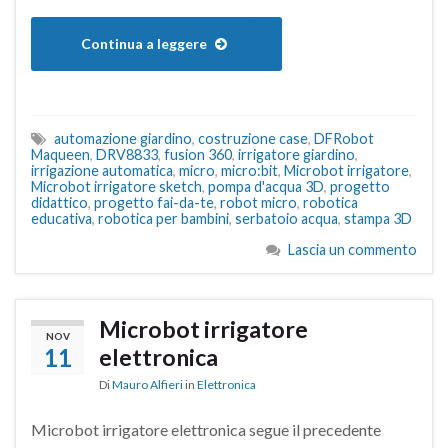
Continua a leggere
automazione giardino
,
costruzione case
,
DFRobot
Maqueen
,
DRV8833
,
fusion 360
,
irrigatore giardino
,
irrigazione automatica
,
micro
,
micro:bit
,
Microbot irrigatore
,
Microbot irrigatore sketch
,
pompa d'acqua 3D
,
progetto
didattico
,
progetto fai-da-te
,
robot micro
,
robotica
educativa
,
robotica per bambini
,
serbatoio acqua
,
stampa 3D
Lascia un commento
Microbot irrigatore
NOV
11
elettronica
Di
Mauro Alfieri
in
Elettronica
Microbot irrigatore elettronica segue il precedente