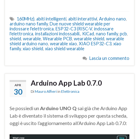
160MHz)
,
abiti intelligenti
,
abiti interattivi
,
Arduino nano
,
arduino nano family
,
Due nuove shield wearable per
indossare l'elettronica
,
ESP32-C3 (RISC-V
,
indossare
l'elettronica
,
installazioni indossabili.
,
KiCad
,
nano family
,
pcb
,
shield
,
wearable
,
Wearable PCB
,
wearable shield
,
wearable
shield arduino nano
,
wearable xiao
,
XIAO ESP32-C3
,
xiao
family
,
xiao shield
,
xiao shield wearable
Lascia un commento
Arduino App Lab 0.7.0
APR
30
Di
Mauro Alfieri
in
Elettronica
Se possiedi un
Arduino UNO Q
sai già che Arduino App
Lab è diventato il sistema di sviluppo per questa scheda,
oggi è uscito l’aggiornamento all’Arduino App Lab 0.7.0: