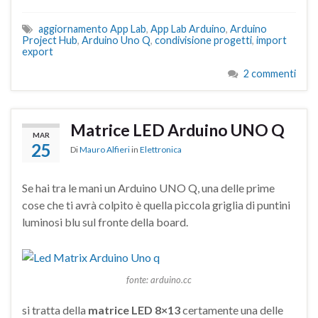
aggiornamento App Lab
,
App Lab Arduino
,
Arduino
Project Hub
,
Arduino Uno Q
,
condivisione progetti
,
import
export
2 commenti
Matrice LED Arduino UNO Q
MAR
25
Di
Mauro Alfieri
in
Elettronica
Se hai tra le mani un Arduino UNO Q, una delle prime
cose che ti avrà colpito è quella piccola griglia di puntini
luminosi blu sul fronte della board.
fonte: arduino.cc
si tratta della
matrice LED 8×13
certamente una delle