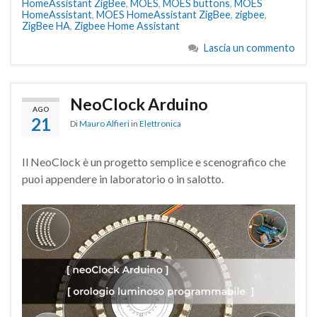
HomeAssistant ZigBee
,
MOES
,
MOES buttons
,
MOES
HomeAssistant
,
MOES HomeAssistant ZigBee
,
zigbee
,
ZigBee HA
,
Zigbee Home Assistant
Lascia un commento
NeoClock Arduino
AGO
21
Di
Mauro Alfieri
in
Elettronica
Il NeoClock è un progetto semplice e scenografico che
puoi appendere in laboratorio o in salotto.