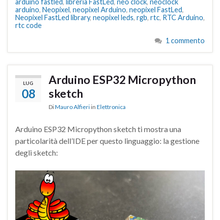
arduino fastled
,
libreria FastLed
,
neo clock
,
neoclock
arduino
,
Neopixel
,
neopixel Arduino
,
neopixel FastLed
,
Neopixel FastLed library
,
neopixel leds
,
rgb
,
rtc
,
RTC Arduino
,
rtc code
1 commento
Arduino ESP32 Micropython
LUG
08
sketch
Di
Mauro Alfieri
in
Elettronica
Arduino ESP32 Micropython sketch ti mostra una
particolarità dell’IDE per questo linguaggio: la gestione
degli sketch: