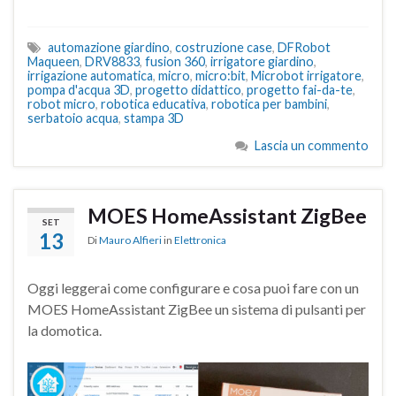
automazione giardino
,
costruzione case
,
DFRobot
Maqueen
,
DRV8833
,
fusion 360
,
irrigatore giardino
,
irrigazione automatica
,
micro
,
micro:bit
,
Microbot irrigatore
,
pompa d'acqua 3D
,
progetto didattico
,
progetto fai-da-te
,
robot micro
,
robotica educativa
,
robotica per bambini
,
serbatoio acqua
,
stampa 3D
Lascia un commento
MOES HomeAssistant ZigBee
SET
13
Di
Mauro Alfieri
in
Elettronica
Oggi leggerai come configurare e cosa puoi fare con un
MOES HomeAssistant ZigBee un sistema di pulsanti per
la domotica.