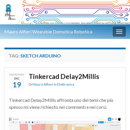
Mauro Alfieri Wearable Domotica Robotica
Attiv
TAG:
SKETCH ARDUINO
Tinkercad Delay2Millis
DIC
19
Di
Mauro Alfieri
in
Elettronica
Tinkercad Delay2Millis affronta uno dei temi che più
spesso mi viene richiesto nei commenti e nei corsi.