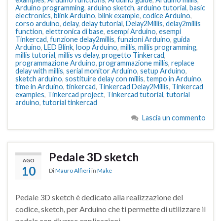
Arduino programming
,
arduino sketch
,
arduino tutorial
,
basic
electronics
,
blink Arduino
,
blink example
,
codice Arduino
,
corso arduino
,
delay
,
delay tutorial
,
Delay2Millis
,
delay2millis
function
,
elettronica di base
,
esempi Arduino
,
esempi
Tinkercad
,
funzione delay2millis
,
funzioni Arduino
,
guida
Arduino
,
LED Blink
,
loop Arduino
,
millis
,
millis programming
,
millis tutorial
,
millis vs delay
,
progetto Tinkercad
,
programmazione Arduino
,
programmazione millis
,
replace
delay with millis
,
serial monitor Arduino
,
setup Arduino
,
sketch arduino
,
sostituire delay con millis
,
tempo in Arduino
,
time in Arduino
,
tinkercad
,
Tinkercad Delay2Millis
,
Tinkercad
examples
,
Tinkercad project
,
Tinkercad tutorial
,
tutorial
arduino
,
tutorial tinkercad
Lascia un commento
Pedale 3D sketch
AGO
10
Di
Mauro Alfieri
in
Make
Pedale 3D sketch è dedicato alla realizzazione del
codice, sketch, per Arduino che ti permette di utilizzare il
pedale con diverse applicazioni.