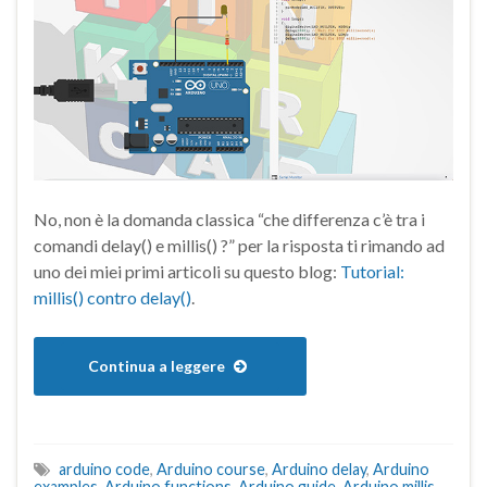
No, non è la domanda classica “che differenza c’è tra i
comandi delay() e millis() ?” per la risposta ti rimando ad
uno dei miei primi articoli su questo blog:
Tutorial:
millis() contro delay()
.
Continua a leggere
arduino code
,
Arduino course
,
Arduino delay
,
Arduino
examples
,
Arduino functions
,
Arduino guide
,
Arduino millis
,