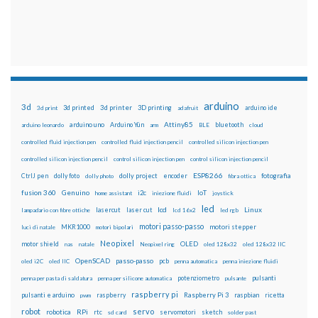
arduino
3d
3d printed
3d printer
3D printing
3d print
adafruit
arduino ide
Attiny85
arduino uno
Arduino Yún
bluetooth
arduino leonardo
arm
BLE
cloud
controlled fluid injection pen
controlled fluid injection pencil
controlled silicon injection pen
controlled silicon injection pencil
control silicon injection pen
control silicon injection pencil
ESP8266
dolly foto
dolly project
encoder
fotografia
CtrlJ pen
dolly photo
fibra ottica
fusion 360
Genuino
i2c
IoT
home assistant
iniezione fluidi
joystick
led
lcd
Linux
lasercut
laser cut
lampadario con fibre ottiche
lcd 16x2
led rgb
motori passo-passo
MKR1000
motori stepper
luci di natale
motori bipolari
Neopixel
motor shield
OLED
nas
natale
Neopixel ring
oled 128x32
oled 128x32 IIC
OpenSCAD
passo-passo
pcb
oled i2C
oled IIC
penna automatica
penna iniezione fluidi
potenziometro
pulsanti
penna per pasta di saldatura
penna per silicone automatica
pulsante
raspberry pi
pulsanti e arduino
raspberry
Raspberry Pi 3
raspbian
pwm
ricetta
robot
servo
RPi
robotica
rtc
servomotori
sketch
sd card
solder past