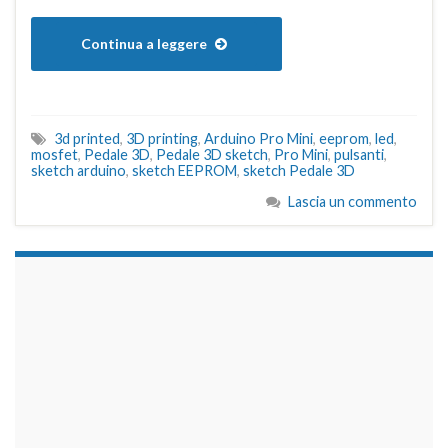
Continua a leggere
3d printed
,
3D printing
,
Arduino Pro Mini
,
eeprom
,
led
,
mosfet
,
Pedale 3D
,
Pedale 3D sketch
,
Pro Mini
,
pulsanti
,
sketch arduino
,
sketch EEPROM
,
sketch Pedale 3D
Lascia un commento
займы на карту срочно