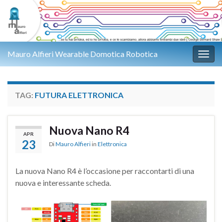
Mauro Alfieri Wearable Domotica Robotica
Attiv
TAG:
FUTURA ELETTRONICA
Nuova Nano R4
APR
23
Di
Mauro Alfieri
in
Elettronica
La nuova Nano R4 è l’occasione per raccontarti di una
nuova e interessante scheda.