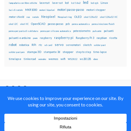
led
lcd
Linux
lasercut
laser cut
lampadario con fibre ottiche
lcd 16x2
led rgb
motori passo-passo
MKR1000
motori stepper
luci di natale
motori bipolari
Neopixel
motor shield
OLED
nas
natale
Neopixel ring
oled 128x32
oled 128x32 IIC
OpenSCAD
passo-passo
pcb
oled i2C
oled IIC
penna automatica
penna iniezione fluidi
potenziometro
pulsanti
penna per pasta di saldatura
penna per silicone automatica
pulsante
raspberry pi
pulsanti e arduino
raspberry
Raspberry Pi 3
raspbian
pwm
ricetta
robot
servo
RPi
robotica
rtc
servomotori
sketch
sd card
solder past
stampa 3D
stepper
stampante 3d
step to step
solder past pen
time-lapse
wemos
wifi
tinkercad
ws2812B
timelapse
wemake
WS2812
xbee
Il blog mauroalfieri.it ed i suoi contenuti sono distribuiti
con Licenza
Creative Commons Attribution Non commercial Share
Alike 4.0 International
© 2012-2018 Mauro Alfieri Elettronica Domotica Robotica Arduino Corsi