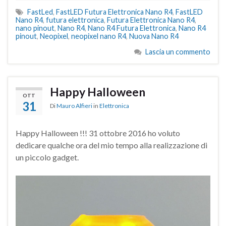
FastLed
,
FastLED Futura Elettronica Nano R4
,
FastLED
Nano R4
,
futura elettronica
,
Futura Elettronica Nano R4
,
nano pinout
,
Nano R4
,
Nano R4 Futura Elettronica
,
Nano R4
pinout
,
Neopixel
,
neopixel nano R4
,
Nuova Nano R4
Lascia un commento
Happy Halloween
OTT
31
Di
Mauro Alfieri
in
Elettronica
Happy Halloween !!! 31 ottobre 2016 ho voluto
dedicare qualche ora del mio tempo alla realizzazione di
un piccolo gadget.