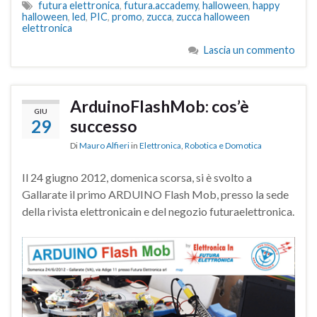
futura elettronica
,
futura.accademy
,
halloween
,
happy
halloween
,
led
,
PIC
,
promo
,
zucca
,
zucca halloween
elettronica
Lascia un commento
ArduinoFlashMob: cos’è
GIU
29
successo
Di
Mauro Alfieri
in
Elettronica
,
Robotica e Domotica
Il 24 giugno 2012, domenica scorsa, si è svolto a
Gallarate il primo ARDUINO Flash Mob, presso la sede
della rivista elettronicain e del negozio futuraelettronica.