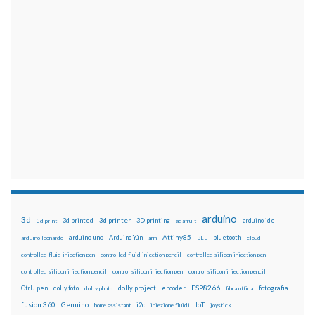
arduino
3d
3d printed
3d printer
3D printing
3d print
adafruit
arduino ide
Attiny85
arduino uno
Arduino Yún
bluetooth
arduino leonardo
arm
BLE
cloud
controlled fluid injection pen
controlled fluid injection pencil
controlled silicon injection pen
controlled silicon injection pencil
control silicon injection pen
control silicon injection pencil
ESP8266
dolly foto
dolly project
encoder
fotografia
CtrlJ pen
dolly photo
fibra ottica
fusion 360
Genuino
i2c
IoT
home assistant
iniezione fluidi
joystick