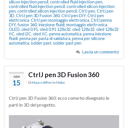
silicon injection pencil
,
controlled fluid injection pen
,
controlled fluid injection pencil
,
controlled silicon injection
pen
,
controlled silicon injection pencil
,
CtrlJ pen
,
CtrlJ pen
3D
,
CtrlJ pen 3D Fusion 360
,
CtrlJ pen DIY
,
CtrlJ pen
elettronica
,
CtrlJ pen montaggio elettronica
,
CtrlJ penna
DIY
,
fusion 360
,
iniezione fluidi
,
montaggio elettronica
,
OLED
,
oled 0.91
,
oled 0.91 128x32
,
oled 128x32
,
oled 128x32
IIC
,
oled i2C
,
oled IIC
,
penna automatica
,
penna iniezione
fluidi
,
penna per pasta di saldatura
,
penna per silicone
automatica
,
solder past
,
solder past pen
Lascia un commento
CtrlJ pen 3D Fusion 360
GEN
15
Di
Mauro Alfieri
in
Make
CtrlJ pen 3D Fusion 360: ecco come ho disegnato le
parti in 3D del progetto.