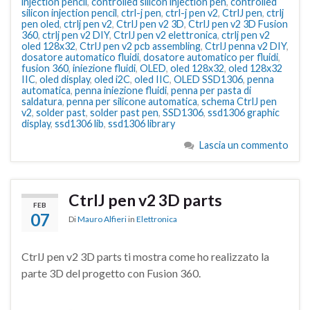
injection pencil
,
controlled silicon injection pen
,
controlled
silicon injection pencil
,
ctrl-j pen
,
ctrl-j pen v2
,
CtrlJ pen
,
ctrlj
pen oled
,
ctrlj pen v2
,
CtrlJ pen v2 3D
,
CtrlJ pen v2 3D Fusion
360
,
ctrlj pen v2 DIY
,
CtrlJ pen v2 elettronica
,
ctrlj pen v2
oled 128x32
,
CtrlJ pen v2 pcb assembling
,
CtrlJ penna v2 DIY
,
dosatore automatico fluidi
,
dosatore automatico per fluidi
,
fusion 360
,
iniezione fluidi
,
OLED
,
oled 128x32
,
oled 128x32
IIC
,
oled display
,
oled i2C
,
oled IIC
,
OLED SSD1306
,
penna
automatica
,
penna iniezione fluidi
,
penna per pasta di
saldatura
,
penna per silicone automatica
,
schema CtrlJ pen
v2
,
solder past
,
solder past pen
,
SSD1306
,
ssd1306 graphic
display
,
ssd1306 lib
,
ssd1306 library
Lascia un commento
CtrlJ pen v2 3D parts
FEB
07
Di
Mauro Alfieri
in
Elettronica
CtrlJ pen v2 3D parts ti mostra come ho realizzato la
parte 3D del progetto con Fusion 360.