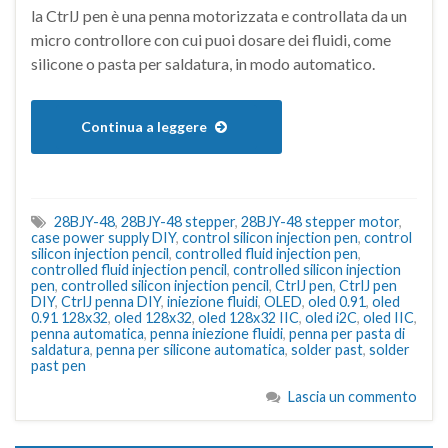
la CtrlJ pen è una penna motorizzata e controllata da un
micro controllore con cui puoi dosare dei fluidi, come
silicone o pasta per saldatura, in modo automatico.
Continua a leggere
28BJY-48
,
28BJY-48 stepper
,
28BJY-48 stepper motor
,
case power supply DIY
,
control silicon injection pen
,
control
silicon injection pencil
,
controlled fluid injection pen
,
controlled fluid injection pencil
,
controlled silicon injection
pen
,
controlled silicon injection pencil
,
CtrlJ pen
,
CtrlJ pen
DIY
,
CtrlJ penna DIY
,
iniezione fluidi
,
OLED
,
oled 0.91
,
oled
0.91 128x32
,
oled 128x32
,
oled 128x32 IIC
,
oled i2C
,
oled IIC
,
penna automatica
,
penna iniezione fluidi
,
penna per pasta di
saldatura
,
penna per silicone automatica
,
solder past
,
solder
past pen
Lascia un commento