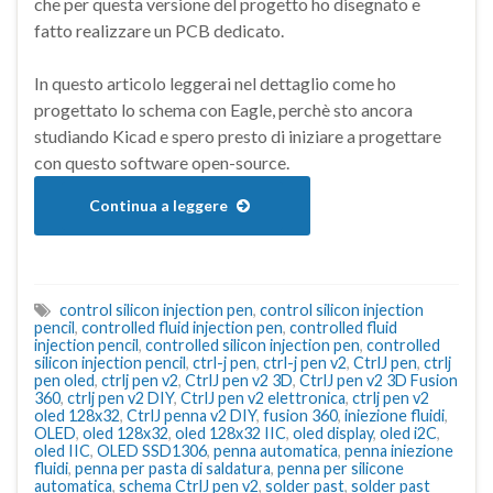
che per questa versione del progetto ho disegnato e
fatto realizzare un PCB dedicato.
In questo articolo leggerai nel dettaglio come ho
progettato lo schema con Eagle, perchè sto ancora
studiando Kicad e spero presto di iniziare a progettare
con questo software open-source.
Continua a leggere
control silicon injection pen
,
control silicon injection
pencil
,
controlled fluid injection pen
,
controlled fluid
injection pencil
,
controlled silicon injection pen
,
controlled
silicon injection pencil
,
ctrl-j pen
,
ctrl-j pen v2
,
CtrlJ pen
,
ctrlj
pen oled
,
ctrlj pen v2
,
CtrlJ pen v2 3D
,
CtrlJ pen v2 3D Fusion
360
,
ctrlj pen v2 DIY
,
CtrlJ pen v2 elettronica
,
ctrlj pen v2
oled 128x32
,
CtrlJ penna v2 DIY
,
fusion 360
,
iniezione fluidi
,
OLED
,
oled 128x32
,
oled 128x32 IIC
,
oled display
,
oled i2C
,
oled IIC
,
OLED SSD1306
,
penna automatica
,
penna iniezione
fluidi
,
penna per pasta di saldatura
,
penna per silicone
automatica
,
schema CtrlJ pen v2
,
solder past
,
solder past