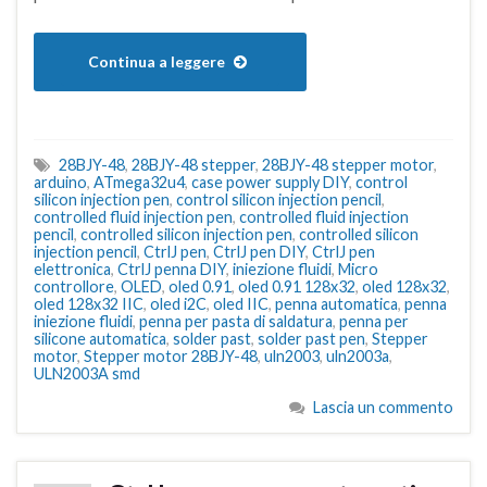
Continua a leggere
28BJY-48
,
28BJY-48 stepper
,
28BJY-48 stepper motor
,
arduino
,
ATmega32u4
,
case power supply DIY
,
control
silicon injection pen
,
control silicon injection pencil
,
controlled fluid injection pen
,
controlled fluid injection
pencil
,
controlled silicon injection pen
,
controlled silicon
injection pencil
,
CtrlJ pen
,
CtrlJ pen DIY
,
CtrlJ pen
elettronica
,
CtrlJ penna DIY
,
iniezione fluidi
,
Micro
controllore
,
OLED
,
oled 0.91
,
oled 0.91 128x32
,
oled 128x32
,
oled 128x32 IIC
,
oled i2C
,
oled IIC
,
penna automatica
,
penna
iniezione fluidi
,
penna per pasta di saldatura
,
penna per
silicone automatica
,
solder past
,
solder past pen
,
Stepper
motor
,
Stepper motor 28BJY-48
,
uln2003
,
uln2003a
,
ULN2003A smd
Lascia un commento