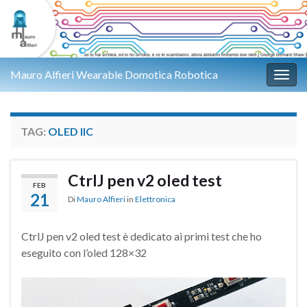
Mauro Alfieri Wearable Domotica Robotica
Attiv
TAG:
OLED IIC
CtrlJ pen v2 oled test
FEB
21
Di
Mauro Alfieri
in
Elettronica
CtrlJ pen v2 oled test è dedicato ai primi test che ho
eseguito con l’oled 128×32