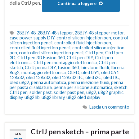
della CtrlJ pen.
Continua a leggere
28BJY-48
,
28BJY-48 stepper
,
28BJY-48 stepper motor
,
case power supply DIY
,
control silicon injection pen
,
control
silicon injection pencil
,
controlled fluid injection pen
,
controlled fluid injection pencil
,
controlled silicon injection
pen
,
controlled silicon injection pencil
,
CtrlJ pen
,
CtrlJ pen
3D
,
CtrlJ pen 3D Fusion 360
,
CtrlJ pen DIY
,
CtrlJ pen
elettronica
,
CtrlJ pen montaggio elettronica
,
CtrlJ pen
sketch
,
CtrlJ penna DIY
,
fusion 360
,
iniezione fluidi
,
libreria
8ug2
,
montaggio elettronica
,
OLED
,
oled 0.91
,
oled 0.91
128x32
,
oled 128x32
,
oled 128x32 IIC
,
oled i2C
,
oled IIC
,
oled u8g2
,
penna automatica
,
penna iniezione fluidi
,
penna
per pasta di saldatura
,
penna per silicone automatica
,
sketch
CtrlJ pen
,
solder past
,
solder past pen
,
u8g2
,
u8g2 graphic
display
,
u8g2 lib
,
u8g2 library
,
u8g2 oled display
Lascia un commento
CtrlJ pen sketch – prima parte
GEN