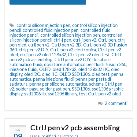
control silicon injection pen
,
control silicon injection
pencil
,
controlled fluid injection pen
,
controlled fluid
injection pencil
,
controlled silicon injection pen
,
controlled
silicon injection pencil
,
ctrl-j pen
,
ctrl-j pen v2
,
CtrlJ pen
,
ctrlj
pen oled
,
ctrlj pen v2
,
CtrlJ pen v2 3D
,
CtrlJ pen v2 3D Fusion
360
,
ctrlj pen v2 DIY
,
CtrlJ pen v2 elettronica
,
CtrlJ pen v2
oled
,
ctrlj pen v2 oled 128x32
,
CtrlJ pen v2 oled test
,
CtrlJ
pen v2 pcb assembling
,
CtrlJ penna v2 DIY
,
dosatore
automatico fluidi
,
dosatore automatico per fluidi
,
fusion 360
,
iniezione fluidi
,
OLED
,
oled 128x32
,
oled 128x32 IIC
,
oled
display
,
oled i2C
,
oled IIC
,
OLED SSD1306
,
oled test
,
penna
automatica
,
penna iniezione fluidi
,
penna per pasta di
saldatura
,
penna per silicone automatica
,
schema CtrlJ pen
v2
,
solder past
,
solder past pen
,
SSD1306
,
ssd1306 graphic
display
,
ssd1306 lib
,
ssd1306 library
,
test CtrlJ pen v2 oled
2 commenti
CtrlJ pen v2 pcb assembling
FEB
09
Di
Mauro Alfieri
in
Elettronica