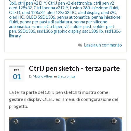
360
,
ctrlj pen v2 DIY
,
CtrlJ pen v2 elettronica
,
ctrlj pen v2
oled 128x32
,
CtrlJ penna v2 DIY
,
fusion 360
,
iniezione fluidi
,
OLED
,
oled 128x32
,
oled 128x32 IIC
,
oled display
,
oled i2C
,
oled IIC
,
OLED SSD1306
,
penna automatica
,
penna iniezione
fluidi
,
penna per pasta di saldatura
,
penna per silicone
automatica
,
schema CtrlJ pen v2
,
solder past
,
solder past
pen
,
SSD1306
,
ssd1306 graphic display
,
ssd1306 lib
,
ssd1306
library
Lascia un commento
CtrlJ pen sketch – terza parte
FEB
01
Di
Mauro Alfieri
in
Elettronica
La terza parte del CtrlJ pen sketch ti mostra come
gestire il display OLED ed il menu di configurazione del
progetto.