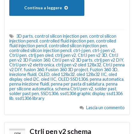
Continua a leggere
3D parts
,
control silicon injection pen
,
control silicon
injection pencil
,
controlled fluid injection pen
,
controlled
fluid injection pencil
,
controlled silicon injection pen
,
controlled silicon injection pencil
,
ctrl-j pen
,
ctrl-j pen v2
,
CtrlJ pen
,
ctrlj pen oled
,
ctrlj pen v2
,
CtrlJ pen v2 3D
,
CtrlJ
pen v2 3D Fusion 360
,
CtrlJ pen v2 3D parts
,
ctrlj pen v2 DIY
,
CtrlJ pen v2 elettronica
,
ctrlj pen v2 oled 128x32
,
CtrlJ penna
v2 DIY
,
fusion 360
,
Fusion 360 3D project
,
Fuzion 360 3D
,
iniezione fluidi
,
OLED
,
oled 128x32
,
oled 128x32 IIC
,
oled
display
,
oled i2C
,
oled IIC
,
OLED SSD1306
,
penna automatica
,
penna iniezione fluidi
,
penna per pasta di saldatura
,
penna
per silicone automatica
,
schema CtrlJ pen v2
,
solder past
,
solder past pen
,
SSD1306
,
ssd1306 graphic display
,
ssd1306
lib
,
ssd1306 library
Lascia un commento
Ctrlj pen v2 schema
GEN