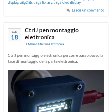
display
,
u8g2 lib
,
u8g2 library
,
u8g2 oled display
Lascia un commento
CtrlJ pen montaggio
GEN
18
elettronica
Di
Mauro Alfieri
in
Elettronica
CtrlJ pen montaggio elettronica percorre passo passo la
fase di montaggio della parte elettronica.