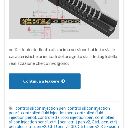
nell’articolo dedicato alla prima versione hai letto sia le
caratteristiche principali del progetto sia i dettagli della
realizzazione che coinvolgono:
Continua a leggere
control silicon injection pen
,
control silicon injection
pencil
,
controlled fluid injection pen
,
controlled fluid
injection pencil
,
controlled silicon injection pen
,
controlled
silicon injection pencil
,
ctrl-j pen
,
ctrl-j pen v2
,
CtrlJ pen
,
ctrlj
pen oled
,
ctrlj pen v2
,
CtrlJ pen v2 3D
,
CtrlJ pen v2 3D Fusion