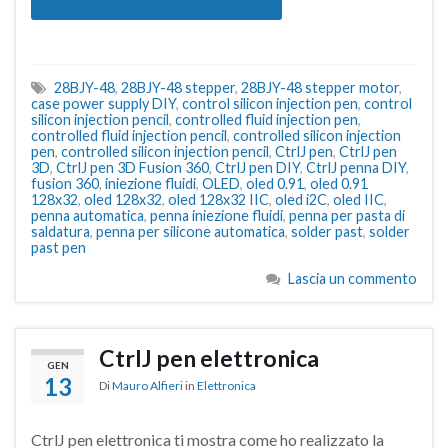
28BJY-48
,
28BJY-48 stepper
,
28BJY-48 stepper motor
,
case power supply DIY
,
control silicon injection pen
,
control
silicon injection pencil
,
controlled fluid injection pen
,
controlled fluid injection pencil
,
controlled silicon injection
pen
,
controlled silicon injection pencil
,
CtrlJ pen
,
CtrlJ pen
3D
,
CtrlJ pen 3D Fusion 360
,
CtrlJ pen DIY
,
CtrlJ penna DIY
,
fusion 360
,
iniezione fluidi
,
OLED
,
oled 0.91
,
oled 0.91
128x32
,
oled 128x32
,
oled 128x32 IIC
,
oled i2C
,
oled IIC
,
penna automatica
,
penna iniezione fluidi
,
penna per pasta di
saldatura
,
penna per silicone automatica
,
solder past
,
solder
past pen
Lascia un commento
CtrlJ pen elettronica
GEN
13
Di
Mauro Alfieri
in
Elettronica
CtrlJ pen elettronica ti mostra come ho realizzato la