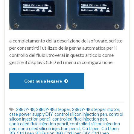
a completamento della descrizione del software, scritto
per consentirti l’utilizzo della penna automatica per il
controllo dei fluidi, troverai in questo articolo come
gestire il display OLED ed i menu di configurazione.
Continua a leggere
28BJY-48
,
28BJY-48 stepper
,
28BJY-48 stepper motor
,
case power supply DIY
,
control silicon injection pen
,
control
silicon injection pencil
,
controlled fluid injection pen
,
controlled fluid injection pencil
,
controlled silicon injection
pen
,
controlled silicon injection pencil
,
CtrlJ pen
,
CtrlJ pen
3D
,
CtrlJ pen 3D Fusion 360
,
CtrlJ pen DIY
,
CtrlJ pen