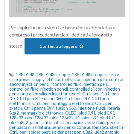
Per capire bene lo sketch è bene che tu abbia letto e
compreso i precedenti articoli dedicati al progetto
stesso:
Continua a leggere
28BJY-48
,
28BJY-48 stepper
,
28BJY-48 stepper motor
,
case power supply DIY
,
control silicon injection pen
,
control
silicon injection pencil
,
controlled fluid injection pen
,
controlled fluid injection pencil
,
controlled silicon injection
pen
,
controlled silicon injection pencil
,
CtrlJ pen
,
CtrlJ pen
3D
,
CtrlJ pen 3D Fusion 360
,
CtrlJ pen DIY
,
CtrlJ pen
elettronica
,
CtrlJ pen montaggio elettronica
,
CtrlJ pen
sketch
,
CtrlJ penna DIY
,
fusion 360
,
iniezione fluidi
,
libreria
8ug2
,
montaggio elettronica
,
OLED
,
oled 0.91
,
oled 0.91
128x32
,
oled 128x32
,
oled 128x32 IIC
,
oled i2C
,
oled IIC
,
oled u8g2
,
penna automatica
,
penna iniezione fluidi
,
penna
per pasta di saldatura
,
penna per silicone automatica
,
sketch
CtrlJ pen
,
solder past
,
solder past pen
,
u8g2
,
u8g2 graphic