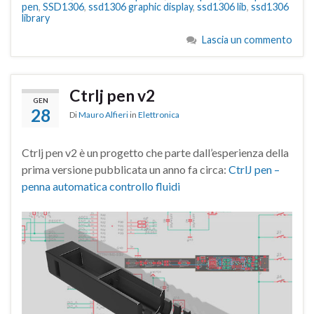
pen
,
SSD1306
,
ssd1306 graphic display
,
ssd1306 lib
,
ssd1306
library
Lascia un commento
Ctrlj pen v2
GEN
28
Di
Mauro Alfieri
in
Elettronica
Ctrlj pen v2 è un progetto che parte dall’esperienza della
prima versione pubblicata un anno fa circa:
CtrlJ pen –
penna automatica controllo fluidi