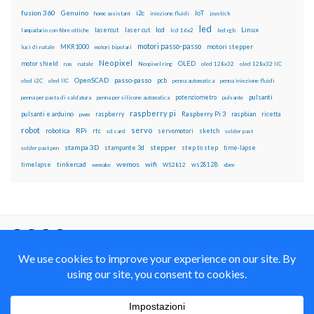
fusion 360
Genuino
i2c
IoT
home assistant
iniezione fluidi
joystick
led
lcd
Linux
lasercut
laser cut
lampadario con fibre ottiche
lcd 16x2
led rgb
motori passo-passo
MKR1000
motori stepper
luci di natale
motori bipolari
Neopixel
motor shield
OLED
nas
natale
Neopixel ring
oled 128x32
oled 128x32 IIC
OpenSCAD
passo-passo
pcb
oled i2C
oled IIC
penna automatica
penna iniezione fluidi
potenziometro
pulsanti
penna per pasta di saldatura
penna per silicone automatica
pulsante
raspberry pi
pulsanti e arduino
raspberry
Raspberry Pi 3
raspbian
pwm
ricetta
robot
servo
RPi
robotica
rtc
servomotori
sketch
sd card
solder past
stampa 3D
stepper
stampante 3d
step to step
solder past pen
time-lapse
wemos
wifi
tinkercad
ws2812B
timelapse
wemake
WS2812
xbee
Il blog mauroalfieri.it ed i suoi contenuti sono distribuiti
con Licenza
Creative Commons Attribution Non commercial Share
Alike 4.0 International