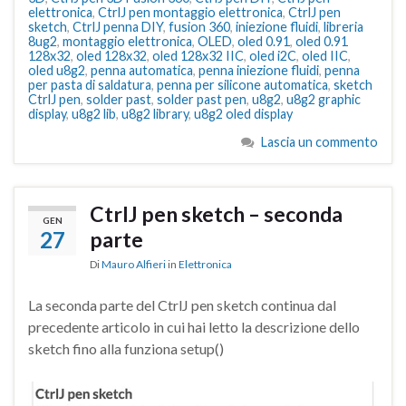
elettronica
,
CtrlJ pen montaggio elettronica
,
CtrlJ pen
sketch
,
CtrlJ penna DIY
,
fusion 360
,
iniezione fluidi
,
libreria
8ug2
,
montaggio elettronica
,
OLED
,
oled 0.91
,
oled 0.91
128x32
,
oled 128x32
,
oled 128x32 IIC
,
oled i2C
,
oled IIC
,
oled u8g2
,
penna automatica
,
penna iniezione fluidi
,
penna
per pasta di saldatura
,
penna per silicone automatica
,
sketch
CtrlJ pen
,
solder past
,
solder past pen
,
u8g2
,
u8g2 graphic
display
,
u8g2 lib
,
u8g2 library
,
u8g2 oled display
Lascia un commento
CtrlJ pen sketch – seconda
GEN
27
parte
Di
Mauro Alfieri
in
Elettronica
La seconda parte del CtrlJ pen sketch continua dal
precedente articolo in cui hai letto la descrizione dello
sketch fino alla funziona setup()