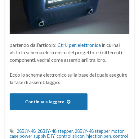
partendo dall’articolo:
CtrlJ pen elettronica
in cui hai
visto lo schema elettronico del progetto, e i differenti
componenti, vedrai come assemblarli tra loro.
Ecco lo schema elettronico sulla base del quale eseguire
la fase di assemblaggio:
Continua a leggere
28BJY-48
,
28BJY-48 stepper
,
28BJY-48 stepper motor
,
case power supply DIY
,
control silicon injection pen
,
control