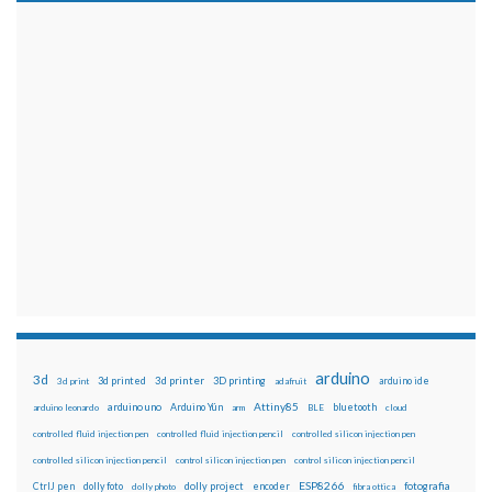
arduino
3d
3d printed
3d printer
3D printing
3d print
adafruit
arduino ide
Attiny85
arduino uno
Arduino Yún
bluetooth
arduino leonardo
arm
BLE
cloud
controlled fluid injection pen
controlled fluid injection pencil
controlled silicon injection pen
controlled silicon injection pencil
control silicon injection pen
control silicon injection pencil
ESP8266
dolly foto
dolly project
encoder
fotografia
CtrlJ pen
dolly photo
fibra ottica