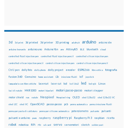
arduino
3d
3d printed
3d printer
3D printing
3d print
adafruit
arduino ide
Attiny85
arduino uno
Arduino Yún
bluetooth
arduino leonardo
arm
BLE
cloud
controlled fluid injection pen
controlled fluid injection pencil
controlled silicon injection pen
controlled silicon injection pencil
control silicon injection pen
control silicon injection pencil
ESP8266
dolly foto
dolly project
encoder
fotografia
CtrlJ pen
dolly photo
fibra ottica
fusion 360
Genuino
i2c
IoT
home assistant
iniezione fluidi
joystick
led
lcd
Linux
lasercut
laser cut
lampadario con fibre ottiche
lcd 16x2
led rgb
motori passo-passo
MKR1000
motori stepper
luci di natale
motori bipolari
Neopixel
motor shield
OLED
nas
natale
Neopixel ring
oled 128x32
oled 128x32 IIC
OpenSCAD
passo-passo
pcb
oled i2C
oled IIC
penna automatica
penna iniezione fluidi
potenziometro
pulsanti
penna per pasta di saldatura
penna per silicone automatica
pulsante
raspberry pi
pulsanti e arduino
raspberry
Raspberry Pi 3
raspbian
pwm
ricetta
robot
servo
RPi
robotica
rtc
servomotori
sketch
sd card
solder past