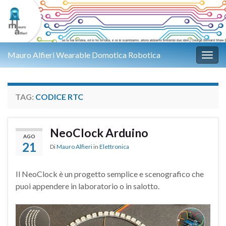
Mauro Alfieri Wearable Domotica Robotica
Attiv
TAG:
CODICE RTC
NeoClock Arduino
AGO
21
Di
Mauro Alfieri
in
Elettronica
Il NeoClock è un progetto semplice e scenografico che
puoi appendere in laboratorio o in salotto.