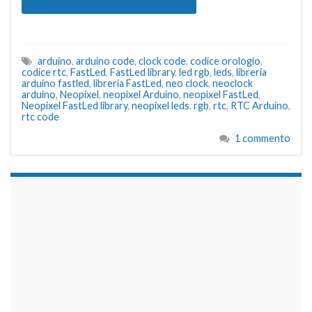
arduino
,
arduino code
,
clock code
,
codice orologio
,
codice rtc
,
FastLed
,
FastLed library
,
led rgb
,
leds
,
libreria
arduino fastled
,
libreria FastLed
,
neo clock
,
neoclock
arduino
,
Neopixel
,
neopixel Arduino
,
neopixel FastLed
,
Neopixel FastLed library
,
neopixel leds
,
rgb
,
rtc
,
RTC Arduino
,
rtc code
1 commento
займы на карту срочно