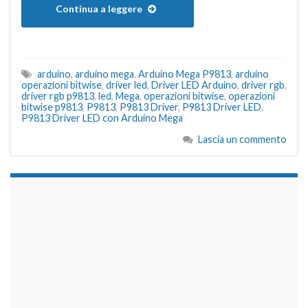
Continua a leggere
arduino
,
arduino mega
,
Arduino Mega P9813
,
arduino
operazioni bitwise
,
driver led
,
Driver LED Arduino
,
driver rgb
,
driver rgb p9813
,
led
,
Mega
,
operazioni bitwise
,
operazioni
bitwise p9813
,
P9813
,
P9813 Driver
,
P9813 Driver LED
,
P9813 Driver LED con Arduino Mega
Lascia un commento
займы на карту срочно