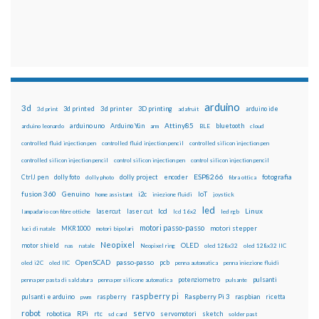
arduino
3d
3d printed
3d printer
3D printing
3d print
adafruit
arduino ide
Attiny85
arduino uno
Arduino Yún
bluetooth
arduino leonardo
arm
BLE
cloud
controlled fluid injection pen
controlled fluid injection pencil
controlled silicon injection pen
controlled silicon injection pencil
control silicon injection pen
control silicon injection pencil
ESP8266
dolly foto
dolly project
encoder
fotografia
CtrlJ pen
dolly photo
fibra ottica
fusion 360
Genuino
i2c
IoT
home assistant
iniezione fluidi
joystick
led
lcd
Linux
lasercut
laser cut
lampadario con fibre ottiche
lcd 16x2
led rgb
motori passo-passo
MKR1000
motori stepper
luci di natale
motori bipolari
Neopixel
motor shield
OLED
nas
natale
Neopixel ring
oled 128x32
oled 128x32 IIC
OpenSCAD
passo-passo
pcb
oled i2C
oled IIC
penna automatica
penna iniezione fluidi
potenziometro
pulsanti
penna per pasta di saldatura
penna per silicone automatica
pulsante
raspberry pi
pulsanti e arduino
raspberry
Raspberry Pi 3
raspbian
pwm
ricetta
robot
servo
RPi
robotica
rtc
servomotori
sketch
sd card
solder past