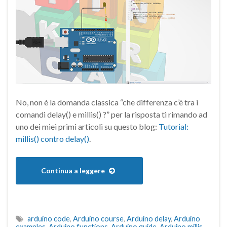
No, non è la domanda classica “che differenza c’è tra i
comandi delay() e millis() ?” per la risposta ti rimando ad
uno dei miei primi articoli su questo blog:
Tutorial:
millis() contro delay()
.
Continua a leggere
arduino code
,
Arduino course
,
Arduino delay
,
Arduino
examples
,
Arduino functions
,
Arduino guide
,
Arduino millis
,