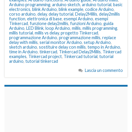
Arduino programming
,
arduino sketch
,
arduino tutorial
,
basic
electronics
,
blink Arduino
,
blink example
,
codice Arduino
,
corso arduino
,
delay
,
delay tutorial
,
Delay2Millis
,
delay2millis
function
,
elettronica di base
,
esempi Arduino
,
esempi
Tinkercad
,
funzione delay2millis
,
funzioni Arduino
,
guida
Arduino
,
LED Blink
,
loop Arduino
,
millis
,
millis programming
,
millis tutorial
,
millis vs delay
,
progetto Tinkercad
,
programmazione Arduino
,
programmazione millis
,
replace
delay with millis
,
serial monitor Arduino
,
setup Arduino
,
sketch arduino
,
sostituire delay con millis
,
tempo in Arduino
,
time in Arduino
,
tinkercad
,
Tinkercad Delay2Millis
,
Tinkercad
examples
,
Tinkercad project
,
Tinkercad tutorial
,
tutorial
arduino
,
tutorial tinkercad
Lascia un commento
займы на карту срочно