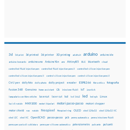
arduino
3d
3d printed
3d printer
3D printing
3d print
adafruit
arduino ide
Attiny85
arduino uno
Arduino Yún
bluetooth
arduino leonardo
arm
BLE
cloud
controlled fluid injection pen
controlled fluid injection pencil
controlled silicon injection pen
controlled silicon injection pencil
control silicon injection pen
control silicon injection pencil
ESP8266
dolly foto
dolly project
encoder
fotografia
CtrlJ pen
dolly photo
fibra ottica
fusion 360
Genuino
i2c
IoT
home assistant
iniezione fluidi
joystick
led
lcd
Linux
lasercut
laser cut
lampadario con fibre ottiche
lcd 16x2
led rgb
motori passo-passo
MKR1000
motori stepper
luci di natale
motori bipolari
Neopixel
motor shield
OLED
nas
natale
Neopixel ring
oled 128x32
oled 128x32 IIC
OpenSCAD
passo-passo
pcb
oled i2C
oled IIC
penna automatica
penna iniezione fluidi
potenziometro
pulsanti
penna per pasta di saldatura
penna per silicone automatica
pulsante