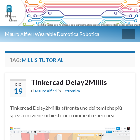
Mauro Alfieri Wearable Domotica Robotica
Attiv
TAG:
MILLIS TUTORIAL
Tinkercad Delay2Millis
DIC
19
Di
Mauro Alfieri
in
Elettronica
Tinkercad Delay2Millis affronta uno dei temi che più
spesso mi viene richiesto nei commenti e nei corsi.