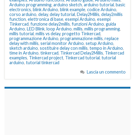
Arduino programming
,
arduino sketch
,
arduino tutorial
,
basic
electronics
,
blink Arduino
,
blink example
,
codice Arduino
,
corso arduino
,
delay
,
delay tutorial
,
Delay2Millis
,
delay2millis
function
,
elettronica di base
,
esempi Arduino
,
esempi
Tinkercad
,
funzione delay2millis
,
funzioni Arduino
,
guida
Arduino
,
LED Blink
,
loop Arduino
,
millis
,
millis programming
,
millis tutorial
,
millis vs delay
,
progetto Tinkercad
,
programmazione Arduino
,
programmazione millis
,
replace
delay with millis
,
serial monitor Arduino
,
setup Arduino
,
sketch arduino
,
sostituire delay con millis
,
tempo in Arduino
,
time in Arduino
,
tinkercad
,
Tinkercad Delay2Millis
,
Tinkercad
examples
,
Tinkercad project
,
Tinkercad tutorial
,
tutorial
arduino
,
tutorial tinkercad
Lascia un commento
займы на карту срочно