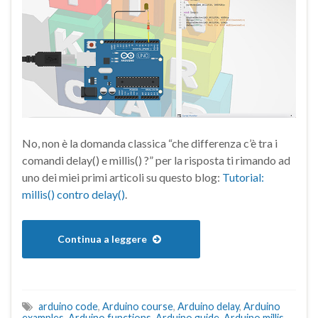
No, non è la domanda classica “che differenza c’è tra i
comandi delay() e millis() ?” per la risposta ti rimando ad
uno dei miei primi articoli su questo blog:
Tutorial:
millis() contro delay()
.
Continua a leggere
arduino code
,
Arduino course
,
Arduino delay
,
Arduino
examples
,
Arduino functions
,
Arduino guide
,
Arduino millis
,