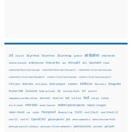
arduino
3d
3d printed
3d printer
3D printing
3d print
adafruit
arduino ide
Attiny85
arduino uno
Arduino Yún
bluetooth
arduino leonardo
arm
BLE
cloud
controlled fluid injection pen
controlled fluid injection pencil
controlled silicon injection pen
controlled silicon injection pencil
control silicon injection pen
control silicon injection pencil
ESP8266
dolly foto
dolly project
encoder
fotografia
CtrlJ pen
dolly photo
fibra ottica
fusion 360
Genuino
i2c
IoT
home assistant
iniezione fluidi
joystick
led
lcd
Linux
lasercut
laser cut
lampadario con fibre ottiche
lcd 16x2
led rgb
motori passo-passo
MKR1000
motori stepper
luci di natale
motori bipolari
Neopixel
motor shield
OLED
nas
natale
Neopixel ring
oled 128x32
oled 128x32 IIC
OpenSCAD
passo-passo
pcb
oled i2C
oled IIC
penna automatica
penna iniezione fluidi
potenziometro
pulsanti
penna per pasta di saldatura
penna per silicone automatica
pulsante