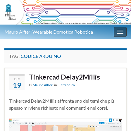
Mauro Alfieri Wearable Domotica Robotica
Attiv
TAG:
CODICE ARDUINO
Tinkercad Delay2Millis
DIC
19
Di
Mauro Alfieri
in
Elettronica
Tinkercad Delay2Millis affronta uno dei temi che più
spesso mi viene richiesto nei commenti e nei corsi.