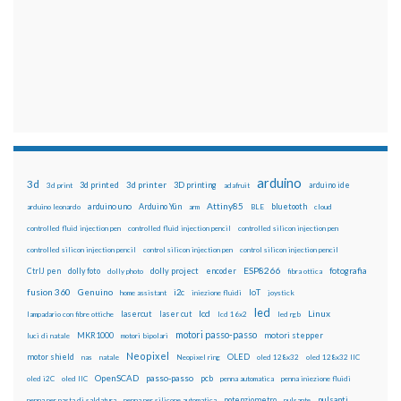
arduino
3d
3d printed
3d printer
3D printing
3d print
adafruit
arduino ide
Attiny85
arduino uno
Arduino Yún
bluetooth
arduino leonardo
arm
BLE
cloud
controlled fluid injection pen
controlled fluid injection pencil
controlled silicon injection pen
controlled silicon injection pencil
control silicon injection pen
control silicon injection pencil
ESP8266
dolly foto
dolly project
encoder
fotografia
CtrlJ pen
dolly photo
fibra ottica
fusion 360
Genuino
i2c
IoT
home assistant
iniezione fluidi
joystick
led
lcd
Linux
lasercut
laser cut
lampadario con fibre ottiche
lcd 16x2
led rgb
motori passo-passo
MKR1000
motori stepper
luci di natale
motori bipolari
Neopixel
motor shield
OLED
nas
natale
Neopixel ring
oled 128x32
oled 128x32 IIC
OpenSCAD
passo-passo
pcb
oled i2C
oled IIC
penna automatica
penna iniezione fluidi
potenziometro
pulsanti
penna per pasta di saldatura
penna per silicone automatica
pulsante