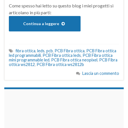
Come spesso hai letto su questo blog i miei progetti si
articolano in più parti:
Continua a leggere
fibra ottica
,
leds
,
pcb
,
PCB Fibra ottica
,
PCB Fibra ottica
led programmabili
,
PCB Fibra ottica leds
,
PCB Fibra ottica
mini programmable led
,
PCB Fibra ottica neopixel
,
PCB Fibra
ottica ws2812
,
PCB Fibra ottica ws2812b
Lascia un commento
займы на карту срочно