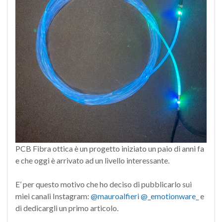
PCB Fibra ottica è un progetto iniziato un paio di anni fa
e che oggi è arrivato ad un livello interessante.
E’ per questo motivo che ho deciso di pubblicarlo sui
miei canali Instagram:
@mauroalfieri
@_emotionware_
e
di dedicargli un primo articolo.