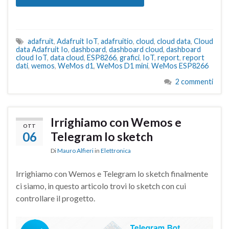
adafruit
,
Adafruit IoT
,
adafruitio
,
cloud
,
cloud data
,
Cloud
data Adafruit Io
,
dashboard
,
dashboard cloud
,
dashboard
cloud IoT
,
data cloud
,
ESP8266
,
grafici
,
IoT
,
report
,
report
dati
,
wemos
,
WeMos d1
,
WeMos D1 mini
,
WeMos ESP8266
2 commenti
Irrighiamo con Wemos e
OTT
06
Telegram lo sketch
Di
Mauro Alfieri
in
Elettronica
Irrighiamo con Wemos e Telegram lo sketch finalmente
ci siamo, in questo articolo trovi lo sketch con cui
controllare il progetto.