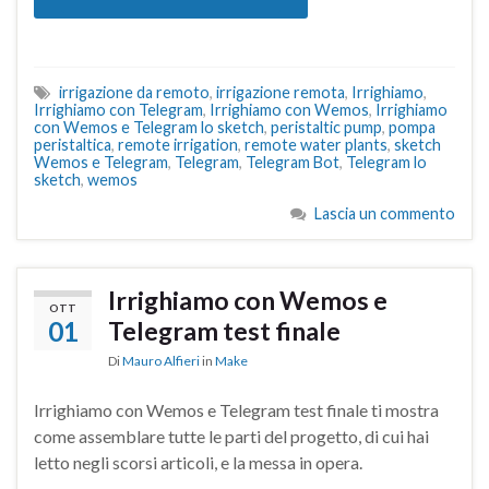
irrigazione da remoto
,
irrigazione remota
,
Irrighiamo
,
Irrighiamo con Telegram
,
Irrighiamo con Wemos
,
Irrighiamo
con Wemos e Telegram lo sketch
,
peristaltic pump
,
pompa
peristaltica
,
remote irrigation
,
remote water plants
,
sketch
Wemos e Telegram
,
Telegram
,
Telegram Bot
,
Telegram lo
sketch
,
wemos
Lascia un commento
Irrighiamo con Wemos e
OTT
01
Telegram test finale
Di
Mauro Alfieri
in
Make
Irrighiamo con Wemos e Telegram test finale ti mostra
come assemblare tutte le parti del progetto, di cui hai
letto negli scorsi articoli, e la messa in opera.