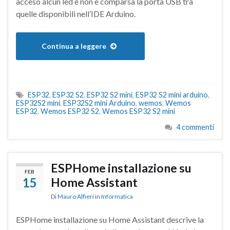
acceso alcun led e non è comparsa la porta USB tra
quelle disponibili nell’IDE Arduino.
Continua a leggere
ESP32
,
ESP32 S2
,
ESP32 S2 mini
,
ESP32 S2 mini arduino
,
ESP32S2 mini
,
ESP32S2 mini Arduino
,
wemos
,
Wemos
ESP32
,
Wemos ESP32 S2
,
Wemos ESP32 S2 mini
4 commenti
ESPHome installazione su
FEB
15
Home Assistant
Di
Mauro Alfieri
in
Informatica
ESPHome installazione su Home Assistant descrive la