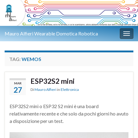
Mauro Alfieri Wearable Domotica Robotica
Attiv
TAG:
WEMOS
ESP32S2 mini
MAR
27
Di
Mauro Alfieri
in
Elettronica
ESP32S2 mini o ESP32 S2 mini è una board
relativamente recente e che solo da pochi giorni ho avuto
a disposizione per un test.