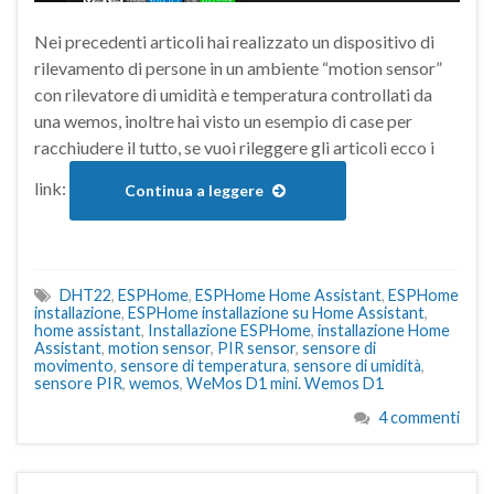
Nei precedenti articoli hai realizzato un dispositivo di
rilevamento di persone in un ambiente “motion sensor”
con rilevatore di umidità e temperatura controllati da
una wemos, inoltre hai visto un esempio di case per
racchiudere il tutto, se vuoi rileggere gli articoli ecco i
link:
Continua a leggere
DHT22
,
ESPHome
,
ESPHome Home Assistant
,
ESPHome
installazione
,
ESPHome installazione su Home Assistant
,
home assistant
,
Installazione ESPHome
,
installazione Home
Assistant
,
motion sensor
,
PIR sensor
,
sensore di
movimento
,
sensore di temperatura
,
sensore di umidità
,
sensore PIR
,
wemos
,
WeMos D1 mini. Wemos D1
4 commenti