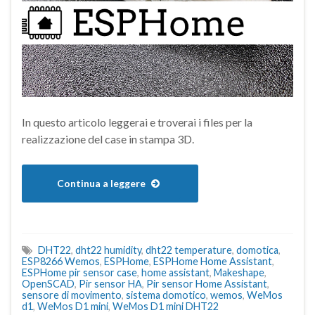
In questo articolo leggerai e troverai i files per la
realizzazione del case in stampa 3D.
Continua a leggere
DHT22
,
dht22 humidity
,
dht22 temperature
,
domotica
,
ESP8266 Wemos
,
ESPHome
,
ESPHome Home Assistant
,
ESPHome pir sensor case
,
home assistant
,
Makeshape
,
OpenSCAD
,
Pir sensor HA
,
Pir sensor Home Assistant
,
sensore di movimento
,
sistema domotico
,
wemos
,
WeMos
d1
,
WeMos D1 mini
,
WeMos D1 mini DHT22