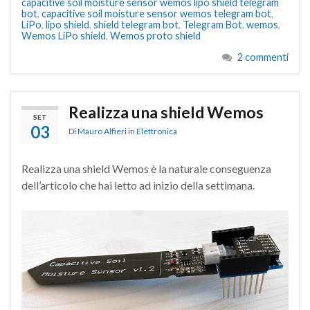
capacitive soil moisture sensor wemos lipo shield telegram
bot
,
capacitive soil moisture sensor wemos telegram bot
,
LiPo
,
lipo shield
,
shield telegram bot
,
Telegram Bot
,
wemos
,
Wemos LiPo shield
,
Wemos proto shield
2 commenti
Realizza una shield Wemos
SET
03
Di
Mauro Alfieri
in
Elettronica
Realizza una shield Wemos è la naturale conseguenza
dell’articolo che hai letto ad inizio della settimana.