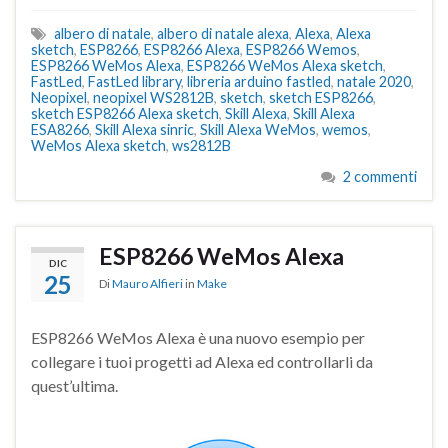
albero di natale
,
albero di natale alexa
,
Alexa
,
Alexa
sketch
,
ESP8266
,
ESP8266 Alexa
,
ESP8266 Wemos
,
ESP8266 WeMos Alexa
,
ESP8266 WeMos Alexa sketch
,
FastLed
,
FastLed library
,
libreria arduino fastled
,
natale 2020
,
Neopixel
,
neopixel WS2812B
,
sketch
,
sketch ESP8266
,
sketch ESP8266 Alexa sketch
,
Skill Alexa
,
Skill Alexa
ESA8266
,
Skill Alexa sinric
,
Skill Alexa WeMos
,
wemos
,
WeMos Alexa sketch
,
ws2812B
2 commenti
ESP8266 WeMos Alexa
DIC
25
Di
Mauro Alfieri
in
Make
ESP8266 WeMos Alexa è una nuovo esempio per
collegare i tuoi progetti ad Alexa ed controllarli da
quest’ultima.