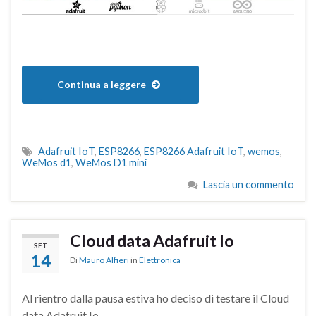
Continua a leggere
Adafruit IoT
,
ESP8266
,
ESP8266 Adafruit IoT
,
wemos
,
WeMos d1
,
WeMos D1 mini
Lascia un commento
Cloud data Adafruit Io
SET
14
Di
Mauro Alfieri
in
Elettronica
Al rientro dalla pausa estiva ho deciso di testare il Cloud
data Adafruit Io.