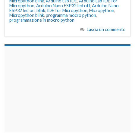
Micropython blink
,
Arduino Lab IDE
,
Arduino Lab IDE for
Micropython
,
Arduino Nano ESP32 led off
,
Arduino Nano
ESP32 led on
,
blink
,
IDE for Micropython
,
Micropython
,
Micropython blink
,
programma mocro python
,
programmazione in mocro python
Lascia un commento
займы на карту срочно