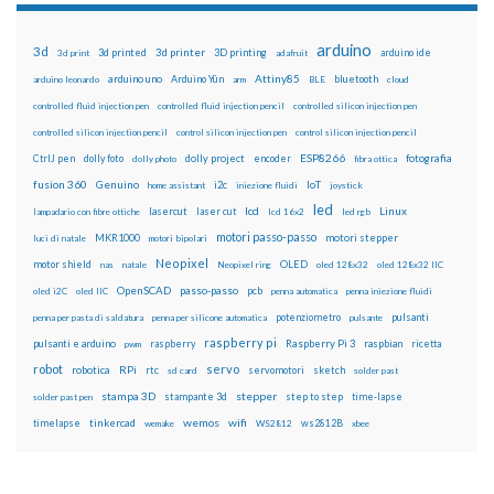
arduino
3d
3d printed
3d printer
3D printing
3d print
adafruit
arduino ide
Attiny85
arduino uno
Arduino Yún
bluetooth
arduino leonardo
arm
BLE
cloud
controlled fluid injection pen
controlled fluid injection pencil
controlled silicon injection pen
controlled silicon injection pencil
control silicon injection pen
control silicon injection pencil
ESP8266
dolly foto
dolly project
encoder
fotografia
CtrlJ pen
dolly photo
fibra ottica
fusion 360
Genuino
i2c
IoT
home assistant
iniezione fluidi
joystick
led
lcd
Linux
lasercut
laser cut
lampadario con fibre ottiche
lcd 16x2
led rgb
motori passo-passo
MKR1000
motori stepper
luci di natale
motori bipolari
Neopixel
motor shield
OLED
nas
natale
Neopixel ring
oled 128x32
oled 128x32 IIC
OpenSCAD
passo-passo
pcb
oled i2C
oled IIC
penna automatica
penna iniezione fluidi
potenziometro
pulsanti
penna per pasta di saldatura
penna per silicone automatica
pulsante
raspberry pi
pulsanti e arduino
raspberry
Raspberry Pi 3
raspbian
pwm
ricetta
robot
servo
RPi
robotica
rtc
servomotori
sketch
sd card
solder past
stampa 3D
stepper
stampante 3d
step to step
solder past pen
time-lapse
wemos
wifi
tinkercad
ws2812B
timelapse
wemake
WS2812
xbee