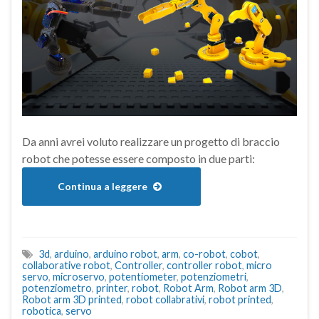
Da anni avrei voluto realizzare un progetto di braccio
robot che potesse essere composto in due parti:
Continua a leggere
3d
,
arduino
,
arduino robot
,
arm
,
co-robot
,
cobot
,
collaborative robot
,
Controller
,
controller robot
,
micro
servo
,
microservo
,
potentiometer
,
potenziometri
,
potenziometro
,
printer
,
robot
,
Robot Arm
,
Robot arm 3D
,
Robot arm 3D printed
,
robot collabrativi
,
robot printed
,
robotica
,
servo