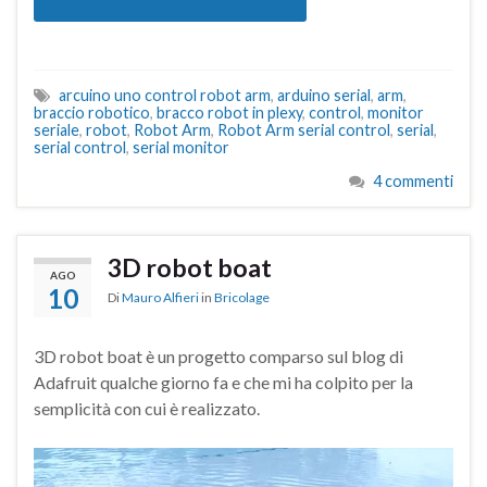
arcuino uno control robot arm
,
arduino serial
,
arm
,
braccio robotico
,
bracco robot in plexy
,
control
,
monitor
seriale
,
robot
,
Robot Arm
,
Robot Arm serial control
,
serial
,
serial control
,
serial monitor
4 commenti
3D robot boat
AGO
10
Di
Mauro Alfieri
in
Bricolage
3D robot boat è un progetto comparso sul blog di
Adafruit qualche giorno fa e che mi ha colpito per la
semplicità con cui è realizzato.