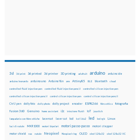
arduino
3d
3d printed
3d printer
3D printing
3d print
adafruit
arduino ide
Attiny85
arduino uno
Arduino Yún
bluetooth
arduino leonardo
arm
BLE
cloud
controlled fluid injection pen
controlled fluid injection pencil
controlled silicon injection pen
controlled silicon injection pencil
control silicon injection pen
control silicon injection pencil
ESP8266
dolly foto
dolly project
encoder
fotografia
CtrlJ pen
dolly photo
fibra ottica
fusion 360
Genuino
i2c
IoT
home assistant
iniezione fluidi
joystick
led
lcd
Linux
lasercut
laser cut
lampadario con fibre ottiche
lcd 16x2
led rgb
motori passo-passo
MKR1000
motori stepper
luci di natale
motori bipolari
Neopixel
motor shield
OLED
nas
natale
Neopixel ring
oled 128x32
oled 128x32 IIC