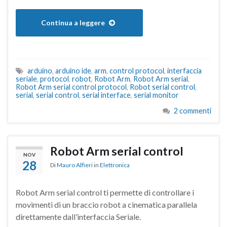
Continua a leggere
arduino
,
arduino ide
,
arm
,
control protocol
,
interfaccia
seriale
,
protocol
,
robot
,
Robot Arm
,
Robot Arm serial
,
Robot Arm serial control protocol
,
Robot serial control
,
serial
,
serial control
,
serial interface
,
serial monitor
2 commenti
Robot Arm serial control
NOV
28
Di
Mauro Alfieri
in
Elettronica
Robot Arm serial control ti permette di controllare i
movimenti di un braccio robot a cinematica parallela
direttamente dall’interfaccia Seriale.