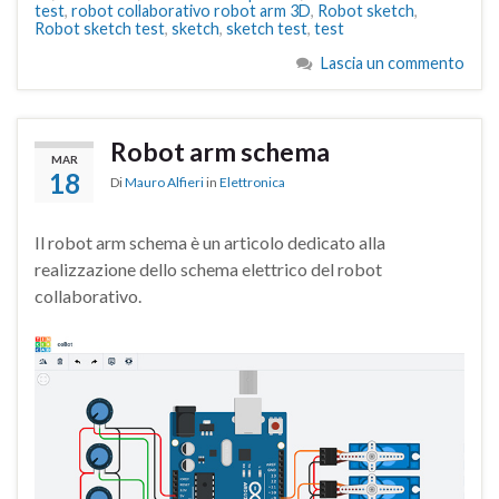
test
,
robot collaborativo robot arm 3D
,
Robot sketch
,
Robot sketch test
,
sketch
,
sketch test
,
test
Lascia un commento
Robot arm schema
MAR
18
Di
Mauro Alfieri
in
Elettronica
Il robot arm schema è un articolo dedicato alla
realizzazione dello schema elettrico del robot
collaborativo.