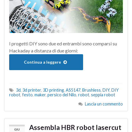
I progetti DIY sono due ed entrambi sono comparsi su
Hackaday a distanza di due giorni:
Continua a leggere
3d
,
3d printer
,
3D printing
,
AS5147
,
Brushless
,
DIY
,
DIY
robot
,
festo
,
maker
,
persico del Nilo
,
robot
,
seppia robot
Lascia un commento
Assembla HBR robot lasercut
GIU