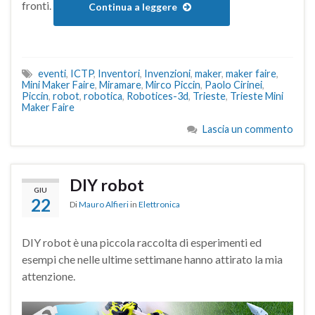
fronti.
Continua a leggere
eventi
,
ICTP
,
Inventori
,
Invenzioni
,
maker
,
maker faire
,
Mini Maker Faire
,
Miramare
,
Mirco Piccin
,
Paolo Cirinei
,
Piccin
,
robot
,
robotica
,
Robotices-3d
,
Trieste
,
Trieste Mini
Maker Faire
Lascia un commento
DIY robot
GIU
22
Di
Mauro Alfieri
in
Elettronica
DIY robot è una piccola raccolta di esperimenti ed
esempi che nelle ultime settimane hanno attirato la mia
attenzione.