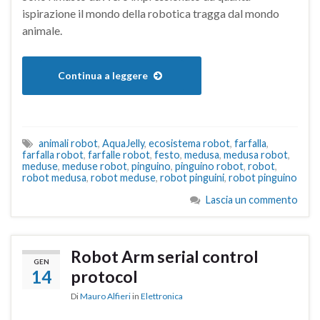
ispirazione il mondo della robotica tragga dal mondo
animale.
Continua a leggere
animali robot
,
AquaJelly
,
ecosistema robot
,
farfalla
,
farfalla robot
,
farfalle robot
,
festo
,
medusa
,
medusa robot
,
meduse
,
meduse robot
,
pinguino
,
pinguino robot
,
robot
,
robot medusa
,
robot meduse
,
robot pinguini
,
robot pinguino
Lascia un commento
Robot Arm serial control
GEN
14
protocol
Di
Mauro Alfieri
in
Elettronica