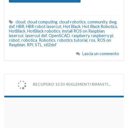
cloud
,
cloud computing
,
cloud robotics
,
community
,
dwg
,
dxf
,
HBR
,
HBR robot lasercut
,
Hot Black
,
Hot Black Robotics
,
HotBlack
,
HotBlack robotics
,
install ROS on Raspbian
,
lasercut
,
lasercut dxf
,
OpenSCAD
,
raspberry
,
raspberry pi
,
robot
,
robotica
,
Robotics
,
robotics tutorial
,
ros
,
ROS on
Raspbian
,
RPi
,
STL
,
stl2dxf
Lascia un commento
RECUPERO 15 DI 40 ELEMENTI RIMASTI...
займы на карту срочно