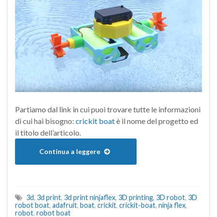
Partiamo dal link in cui puoi trovare tutte le informazioni
di cui hai bisogno:
crickit boat
è il nome del progetto ed
il titolo dell’articolo.
Continua a leggere
3d
,
3d print
,
3d print ninjaflex
,
3D printing
,
3D robot
,
3D
robot boat
,
adafruit
,
boat
,
crickit
,
crickit-boat
,
ninja flex
,
robot
,
robot boat