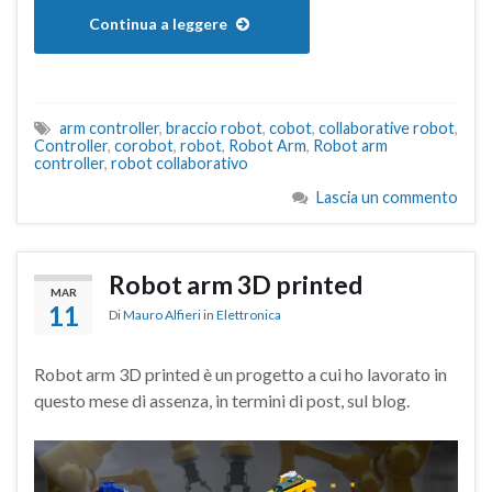
Continua a leggere
arm controller
,
braccio robot
,
cobot
,
collaborative robot
,
Controller
,
corobot
,
robot
,
Robot Arm
,
Robot arm
controller
,
robot collaborativo
Lascia un commento
Robot arm 3D printed
MAR
11
Di
Mauro Alfieri
in
Elettronica
Robot arm 3D printed è un progetto a cui ho lavorato in
questo mese di assenza, in termini di post, sul blog.