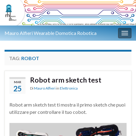
Mauro Alfieri Wearable Domotica Robotica
Attiv
TAG:
ROBOT
Robot arm sketch test
MAR
25
Di
Mauro Alfieri
in
Elettronica
Robot arm sketch test ti mostra il primo sketch che puoi
utilizzare per controllare il tuo cobot.