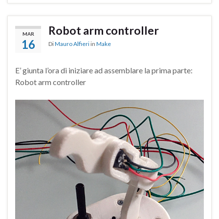
Robot arm controller
MAR
16
Di
Mauro Alfieri
in
Make
E’ giunta l’ora di iniziare ad assemblare la prima parte:
Robot arm controller