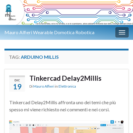
Mauro Alfieri Wearable Domotica Robotica
Attiv
TAG:
ARDUINO MILLIS
Tinkercad Delay2Millis
DIC
19
Di
Mauro Alfieri
in
Elettronica
Tinkercad Delay2Millis affronta uno dei temi che più
spesso mi viene richiesto nei commenti e nei corsi.