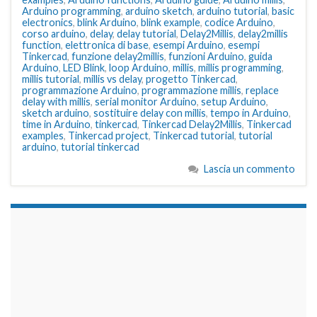
Arduino programming
,
arduino sketch
,
arduino tutorial
,
basic
electronics
,
blink Arduino
,
blink example
,
codice Arduino
,
corso arduino
,
delay
,
delay tutorial
,
Delay2Millis
,
delay2millis
function
,
elettronica di base
,
esempi Arduino
,
esempi
Tinkercad
,
funzione delay2millis
,
funzioni Arduino
,
guida
Arduino
,
LED Blink
,
loop Arduino
,
millis
,
millis programming
,
millis tutorial
,
millis vs delay
,
progetto Tinkercad
,
programmazione Arduino
,
programmazione millis
,
replace
delay with millis
,
serial monitor Arduino
,
setup Arduino
,
sketch arduino
,
sostituire delay con millis
,
tempo in Arduino
,
time in Arduino
,
tinkercad
,
Tinkercad Delay2Millis
,
Tinkercad
examples
,
Tinkercad project
,
Tinkercad tutorial
,
tutorial
arduino
,
tutorial tinkercad
Lascia un commento
займы на карту срочно