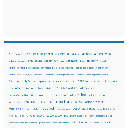
arduino
3d
3d printed
3d printer
3D printing
3d print
adafruit
arduino ide
Attiny85
arduino uno
Arduino Yún
bluetooth
arduino leonardo
arm
BLE
cloud
controlled fluid injection pen
controlled fluid injection pencil
controlled silicon injection pen
controlled silicon injection pencil
control silicon injection pen
control silicon injection pencil
ESP8266
dolly foto
dolly project
encoder
fotografia
CtrlJ pen
dolly photo
fibra ottica
fusion 360
Genuino
i2c
IoT
home assistant
iniezione fluidi
joystick
led
lcd
Linux
lasercut
laser cut
lampadario con fibre ottiche
lcd 16x2
led rgb
motori passo-passo
MKR1000
motori stepper
luci di natale
motori bipolari
Neopixel
motor shield
OLED
nas
natale
Neopixel ring
oled 128x32
oled 128x32 IIC
OpenSCAD
passo-passo
pcb
oled i2C
oled IIC
penna automatica
penna iniezione fluidi
potenziometro
pulsanti
penna per pasta di saldatura
penna per silicone automatica
pulsante