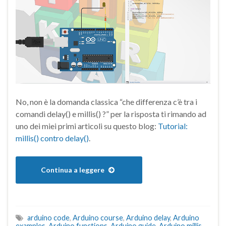
No, non è la domanda classica “che differenza c’è tra i
comandi delay() e millis() ?” per la risposta ti rimando ad
uno dei miei primi articoli su questo blog:
Tutorial:
millis() contro delay()
.
Continua a leggere
arduino code
,
Arduino course
,
Arduino delay
,
Arduino
examples
,
Arduino functions
,
Arduino guide
,
Arduino millis
,