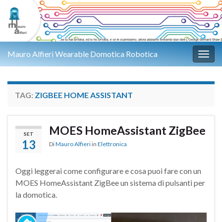
Mauro Alfieri Wearable Domotica Robotica
Attiv
TAG:
ZIGBEE HOME ASSISTANT
MOES HomeAssistant ZigBee
SET
13
Di
Mauro Alfieri
in
Elettronica
Oggi leggerai come configurare e cosa puoi fare con un
MOES HomeAssistant ZigBee un sistema di pulsanti per
la domotica.