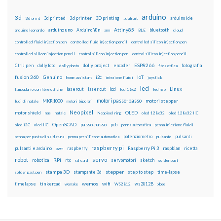
arduino
3d
3d printed
3d printer
3D printing
3d print
adafruit
arduino ide
Attiny85
arduino uno
Arduino Yún
bluetooth
arduino leonardo
arm
BLE
cloud
controlled fluid injection pen
controlled fluid injection pencil
controlled silicon injection pen
controlled silicon injection pencil
control silicon injection pen
control silicon injection pencil
ESP8266
dolly foto
dolly project
encoder
fotografia
CtrlJ pen
dolly photo
fibra ottica
fusion 360
Genuino
i2c
IoT
home assistant
iniezione fluidi
joystick
led
lcd
Linux
lasercut
laser cut
lampadario con fibre ottiche
lcd 16x2
led rgb
motori passo-passo
MKR1000
motori stepper
luci di natale
motori bipolari
Neopixel
motor shield
OLED
nas
natale
Neopixel ring
oled 128x32
oled 128x32 IIC
OpenSCAD
passo-passo
pcb
oled i2C
oled IIC
penna automatica
penna iniezione fluidi
potenziometro
pulsanti
penna per pasta di saldatura
penna per silicone automatica
pulsante
raspberry pi
pulsanti e arduino
raspberry
Raspberry Pi 3
raspbian
pwm
ricetta
robot
servo
RPi
robotica
rtc
servomotori
sketch
sd card
solder past
stampa 3D
stepper
stampante 3d
step to step
solder past pen
time-lapse
wemos
wifi
tinkercad
ws2812B
timelapse
wemake
WS2812
xbee