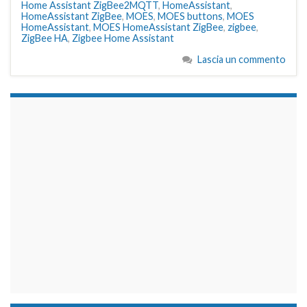
Home Assistant ZigBee2MQTT
,
HomeAssistant
,
HomeAssistant ZigBee
,
MOES
,
MOES buttons
,
MOES
HomeAssistant
,
MOES HomeAssistant ZigBee
,
zigbee
,
ZigBee HA
,
Zigbee Home Assistant
Lascia un commento
займы на карту срочно