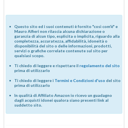
Questo sito ed i suoi contenuti è fornito "così com'è" e
Mauro Alfieri non rilascia alcuna dichiarazione o
garanzia di alcun tipo, esplicita o implicita, riguardo alla
completezza, accuratezza, affidabilità, idoneità o
disponibilità del sito o delle informazioni, prodotti,
servizi o grafiche correlate contenute sul sito per
qualsiasi scopo.
Ti chiedo di leggere e rispettare il
regolamento del sito
prima di utilizzarlo
Ti chiedo di leggere i
Termini e Condizioni d'uso
del sito
prima di utilizzarlo
In qualità di Affiliato Amazon io ricevo un guadagno
dagli acquisti idonei qualora siano presenti link al
suddetto sito.