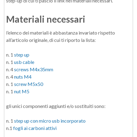
step-up di cui ti pascio il link nei materiali necessari.
Materiali necessari
l’elenco dei materiali è abbastanza invariato rispetto
all’articolo originale, di cui ti riporto la lista:
n. 1
step up
n. 1
usb cable
n. 4
screws M4x35mm
n. 4
nuts M4
n. 1
screw M5x50
n. 1
nut M5
gli unici componenti aggiunti e/o sostituiti sono:
n. 1
step up con micro usb incorporato
n.1
fogli ai carboni attivi