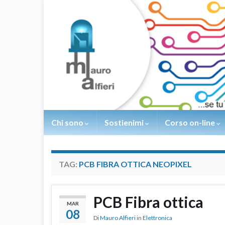
Chi sono
Sostienimi
Corso on-line
TAG:
PCB FIBRA OTTICA NEOPIXEL
PCB Fibra ottica
MAR
08
Di
Mauro Alfieri
in
Elettronica