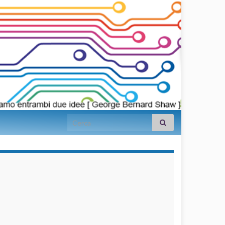
Search for:
займы на
карту срочно