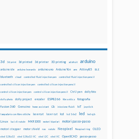
arduino
3d
3d printed
3d printer
3D printing
3d print
adafruit
Attiny85
arduino uno
Arduino Yún
arduino ide
arduino leonardo
arm
BLE
bluetooth
cloud
controlled fluid injection pen
controlled fluid injection pencil
controlled silicon injection pen
controlled silicon injection pencil
dolly foto
control silicon injection pen
control silicon injection pencil
CtrlJ pen
ESP8266
dolly project
encoder
fotografia
dolly photo
fibra ottica
fusion 360
Genuino
i2c
IoT
home assistant
iniezione fluidi
joystick
led
lcd
lasercut
laser cut
lampadario con fibre ottiche
lcd 16x2
led rgb
motori passo-passo
Linux
MKR1000
luci di natale
motori bipolari
Neopixel
motori stepper
motor shield
OLED
nas
natale
Neopixel ring
OpenSCAD
passo-passo
oled 128x32
oled 128x32 IIC
oled i2C
oled IIC