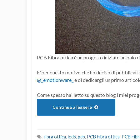
PCB Fibra ottica è un progetto iniziato un paio di 
E’ per questo motivo che ho deciso di pubblicarlo
@_emotionware_
e di dedicargli un primo articol
Come spesso hai letto su questo blog i miei proget
Continua a leggere
fibra ottica
,
leds
,
pcb
,
PCB Fibra ottica
,
PCB Fibra