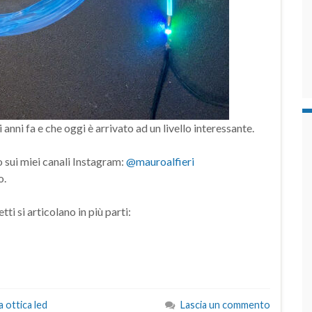
anni fa e che oggi è arrivato ad un livello interessante.
 sui miei canali Instagram:
@mauroalfieri
o.
ti si articolano in più parti:
 ottica led
Lascia un commento