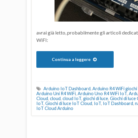
avrai già letto, probabilmente gli articoli dedicat
WiFI:
Continua a leggere
Arduino IoT Dashboard
,
Arduino R4 WiFi giochi 
Arduino Uni R4 WiFi
,
Arduino Uno R4 WiFi IoT
,
Ardu
Cloud
,
cloud
,
cloud IoT
,
giochi di luce
,
Giochi di luce
IoT
,
Giochi di luce IoT Cloud
,
IoT
,
IoT Dashboard
,
n
IoT Cloud Arduino