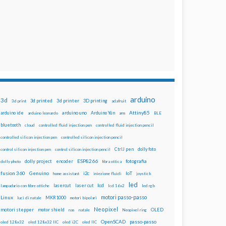
arduino
3d
3d printed
3d printer
3D printing
3d print
adafruit
Attiny85
arduino uno
Arduino Yún
arduino ide
arduino leonardo
arm
BLE
bluetooth
cloud
controlled fluid injection pen
controlled fluid injection pencil
controlled silicon injection pen
controlled silicon injection pencil
dolly foto
control silicon injection pen
control silicon injection pencil
CtrlJ pen
ESP8266
dolly project
encoder
fotografia
dolly photo
fibra ottica
fusion 360
Genuino
i2c
IoT
home assistant
iniezione fluidi
joystick
led
lcd
lasercut
laser cut
lampadario con fibre ottiche
lcd 16x2
led rgb
motori passo-passo
Linux
MKR1000
luci di natale
motori bipolari
Neopixel
motori stepper
motor shield
OLED
nas
natale
Neopixel ring
OpenSCAD
passo-passo
oled 128x32
oled 128x32 IIC
oled i2C
oled IIC