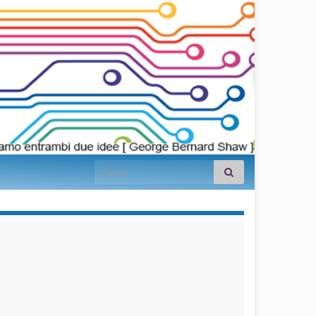
Search for:
займы на
карту срочно