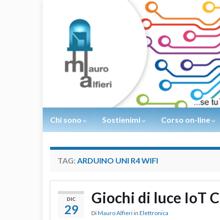
Chi sono
Sostienimi
Corso on-line
TAG:
ARDUINO UNI R4 WIFI
Giochi di luce IoT 
DIC
29
Di
Mauro Alfieri
in
Elettronica