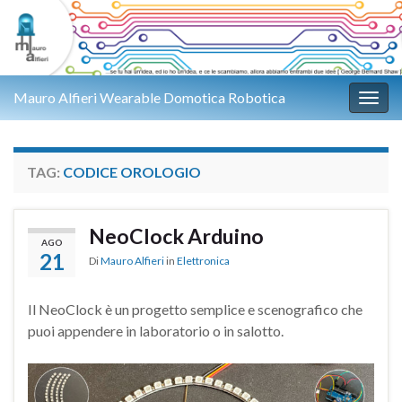
Mauro Alfieri Wearable Domotica Robotica
Attiv
TAG:
CODICE OROLOGIO
NeoClock Arduino
AGO
21
Di
Mauro Alfieri
in
Elettronica
Il NeoClock è un progetto semplice e scenografico che
puoi appendere in laboratorio o in salotto.