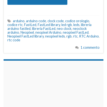
arduino
,
arduino code
,
clock code
,
codice orologio
,
codice rtc
,
FastLed
,
FastLed library
,
led rgb
,
leds
,
libreria
arduino fastled
,
libreria FastLed
,
neo clock
,
neoclock
arduino
,
Neopixel
,
neopixel Arduino
,
neopixel FastLed
,
Neopixel FastLed library
,
neopixel leds
,
rgb
,
rtc
,
RTC Arduino
,
rtc code
1 commento
займы на карту срочно