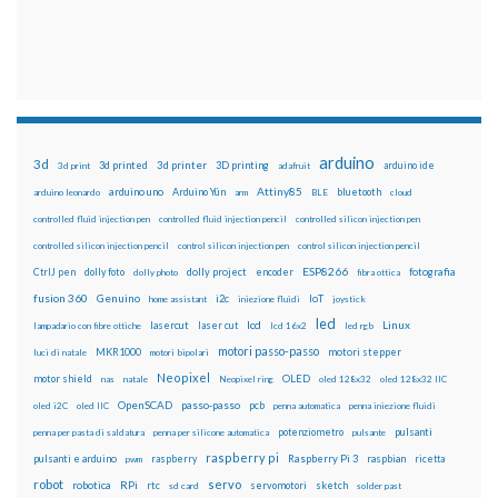
arduino
3d
3d printed
3d printer
3D printing
3d print
adafruit
arduino ide
Attiny85
arduino uno
Arduino Yún
bluetooth
arduino leonardo
arm
BLE
cloud
controlled fluid injection pen
controlled fluid injection pencil
controlled silicon injection pen
controlled silicon injection pencil
control silicon injection pen
control silicon injection pencil
ESP8266
dolly foto
dolly project
encoder
fotografia
CtrlJ pen
dolly photo
fibra ottica
fusion 360
Genuino
i2c
IoT
home assistant
iniezione fluidi
joystick
led
lcd
Linux
lasercut
laser cut
lampadario con fibre ottiche
lcd 16x2
led rgb
motori passo-passo
MKR1000
motori stepper
luci di natale
motori bipolari
Neopixel
motor shield
OLED
nas
natale
Neopixel ring
oled 128x32
oled 128x32 IIC
OpenSCAD
passo-passo
pcb
oled i2C
oled IIC
penna automatica
penna iniezione fluidi
potenziometro
pulsanti
penna per pasta di saldatura
penna per silicone automatica
pulsante
raspberry pi
pulsanti e arduino
raspberry
Raspberry Pi 3
raspbian
pwm
ricetta
robot
servo
RPi
robotica
rtc
servomotori
sketch
sd card
solder past