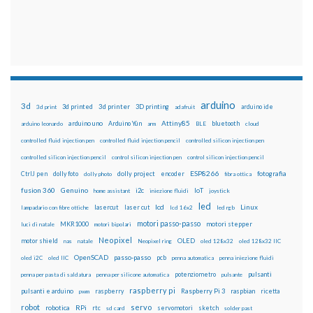
arduino
3d
3d printed
3d printer
3D printing
3d print
adafruit
arduino ide
Attiny85
arduino uno
Arduino Yún
bluetooth
arduino leonardo
arm
BLE
cloud
controlled fluid injection pen
controlled fluid injection pencil
controlled silicon injection pen
controlled silicon injection pencil
control silicon injection pen
control silicon injection pencil
ESP8266
dolly foto
dolly project
encoder
fotografia
CtrlJ pen
dolly photo
fibra ottica
fusion 360
Genuino
i2c
IoT
home assistant
iniezione fluidi
joystick
led
lcd
Linux
lasercut
laser cut
lampadario con fibre ottiche
lcd 16x2
led rgb
motori passo-passo
MKR1000
motori stepper
luci di natale
motori bipolari
Neopixel
motor shield
OLED
nas
natale
Neopixel ring
oled 128x32
oled 128x32 IIC
OpenSCAD
passo-passo
pcb
oled i2C
oled IIC
penna automatica
penna iniezione fluidi
potenziometro
pulsanti
penna per pasta di saldatura
penna per silicone automatica
pulsante
raspberry pi
pulsanti e arduino
raspberry
Raspberry Pi 3
raspbian
pwm
ricetta
robot
servo
RPi
robotica
rtc
servomotori
sketch
sd card
solder past