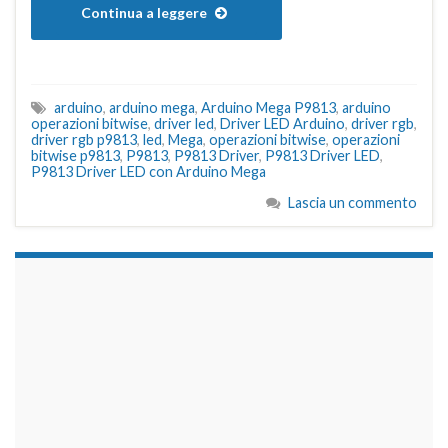
Continua a leggere
arduino
,
arduino mega
,
Arduino Mega P9813
,
arduino
operazioni bitwise
,
driver led
,
Driver LED Arduino
,
driver rgb
,
driver rgb p9813
,
led
,
Mega
,
operazioni bitwise
,
operazioni
bitwise p9813
,
P9813
,
P9813 Driver
,
P9813 Driver LED
,
P9813 Driver LED con Arduino Mega
Lascia un commento
займы на карту срочно