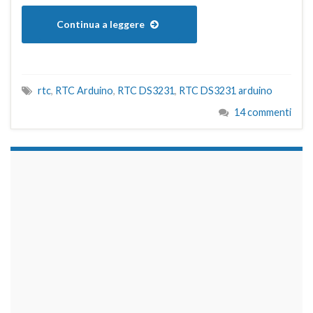
Continua a leggere
rtc
,
RTC Arduino
,
RTC DS3231
,
RTC DS3231 arduino
14 commenti
займы на карту срочно