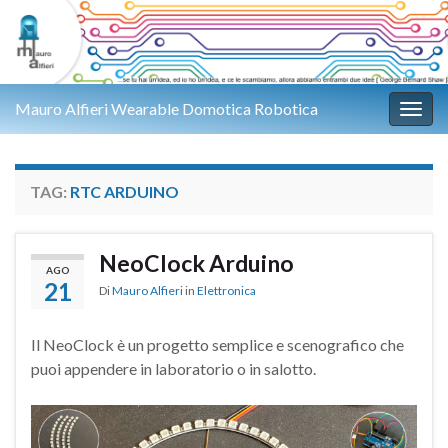
Mauro Alfieri Wearable Domotica Robotica
Attiv
TAG:
RTC ARDUINO
NeoClock Arduino
AGO
21
Di
Mauro Alfieri
in
Elettronica
Il NeoClock è un progetto semplice e scenografico che
puoi appendere in laboratorio o in salotto.