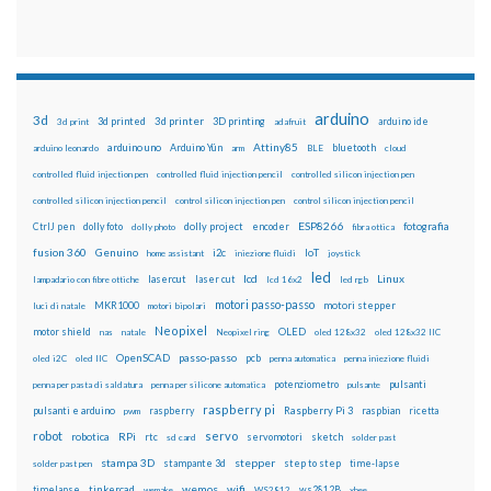
arduino
3d
3d printed
3d printer
3D printing
3d print
adafruit
arduino ide
Attiny85
arduino uno
Arduino Yún
bluetooth
arduino leonardo
arm
BLE
cloud
controlled fluid injection pen
controlled fluid injection pencil
controlled silicon injection pen
controlled silicon injection pencil
control silicon injection pen
control silicon injection pencil
ESP8266
dolly foto
dolly project
encoder
fotografia
CtrlJ pen
dolly photo
fibra ottica
fusion 360
Genuino
i2c
IoT
home assistant
iniezione fluidi
joystick
led
lcd
Linux
lasercut
laser cut
lampadario con fibre ottiche
lcd 16x2
led rgb
motori passo-passo
MKR1000
motori stepper
luci di natale
motori bipolari
Neopixel
motor shield
OLED
nas
natale
Neopixel ring
oled 128x32
oled 128x32 IIC
OpenSCAD
passo-passo
pcb
oled i2C
oled IIC
penna automatica
penna iniezione fluidi
potenziometro
pulsanti
penna per pasta di saldatura
penna per silicone automatica
pulsante
raspberry pi
pulsanti e arduino
raspberry
Raspberry Pi 3
raspbian
pwm
ricetta
robot
servo
RPi
robotica
rtc
servomotori
sketch
sd card
solder past
stampa 3D
stepper
stampante 3d
step to step
solder past pen
time-lapse
wemos
wifi
tinkercad
ws2812B
timelapse
wemake
WS2812
xbee