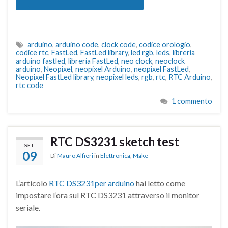
arduino
,
arduino code
,
clock code
,
codice orologio
,
codice rtc
,
FastLed
,
FastLed library
,
led rgb
,
leds
,
libreria
arduino fastled
,
libreria FastLed
,
neo clock
,
neoclock
arduino
,
Neopixel
,
neopixel Arduino
,
neopixel FastLed
,
Neopixel FastLed library
,
neopixel leds
,
rgb
,
rtc
,
RTC Arduino
,
rtc code
1 commento
RTC DS3231 sketch test
SET
09
Di
Mauro Alfieri
in
Elettronica
,
Make
L’articolo
RTC DS3231per arduino
hai letto come
impostare l’ora sul RTC DS3231 attraverso il monitor
seriale.