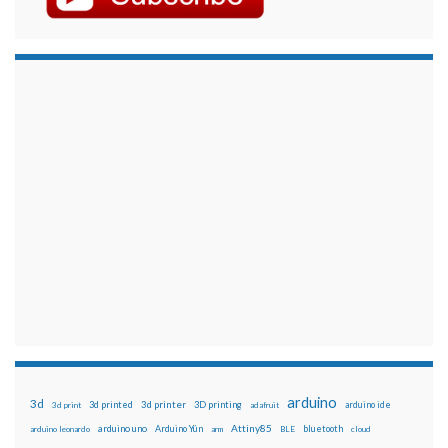
arduino
3d
3d printed
3d printer
3D printing
3d print
adafruit
arduino ide
Attiny85
arduino uno
Arduino Yún
bluetooth
arduino leonardo
arm
BLE
cloud