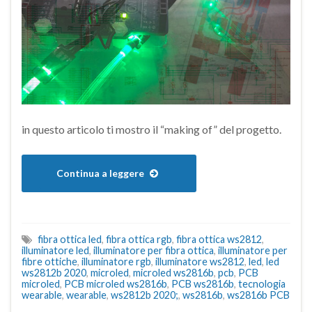
in questo articolo ti mostro il “making of” del progetto.
Continua a leggere
fibra ottica led
,
fibra ottica rgb
,
fibra ottica ws2812
,
illuminatore led
,
illuminatore per fibra ottica
,
illuminatore per
fibre ottiche
,
illuminatore rgb
,
illuminatore ws2812
,
led
,
led
ws2812b 2020
,
microled
,
microled ws2816b
,
pcb
,
PCB
microled
,
PCB microled ws2816b
,
PCB ws2816b
,
tecnologia
wearable
,
wearable
,
ws2812b 2020;
,
ws2816b
,
ws2816b PCB