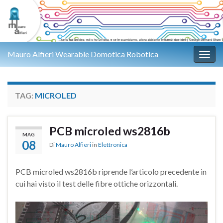
Mauro Alfieri Wearable Domotica Robotica
Attiv
TAG:
MICROLED
PCB microled ws2816b
MAG
08
Di
Mauro Alfieri
in
Elettronica
PCB microled ws2816b riprende l’articolo precedente in
cui hai visto il test delle fibre ottiche orizzontali.