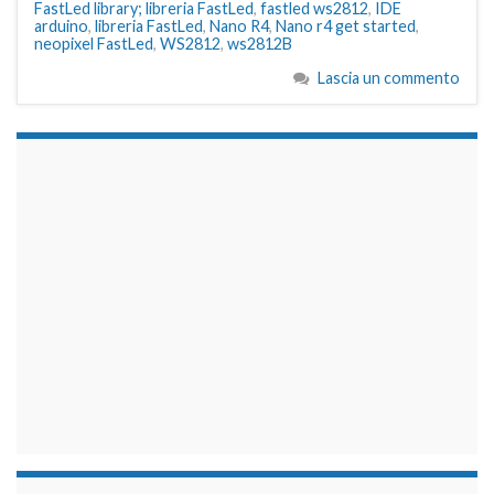
FastLed library; libreria FastLed
,
fastled ws2812
,
IDE
arduino
,
libreria FastLed
,
Nano R4
,
Nano r4 get started
,
neopixel FastLed
,
WS2812
,
ws2812B
Lascia un commento
займы на карту срочно