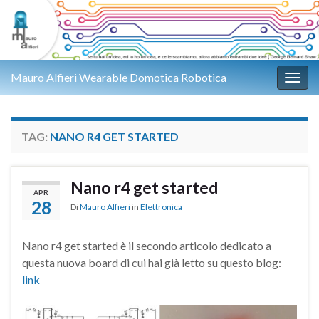
Mauro Alfieri Wearable Domotica Robotica
Attiv
TAG:
NANO R4 GET STARTED
Nano r4 get started
APR
28
Di
Mauro Alfieri
in
Elettronica
Nano r4 get started è il secondo articolo dedicato a
questa nuova board di cui hai già letto su questo blog:
link