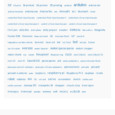
arduino
3d
3d printed
3d printer
3D printing
3d print
adafruit
arduino ide
Attiny85
arduino uno
Arduino Yún
bluetooth
arduino leonardo
arm
BLE
cloud
controlled fluid injection pen
controlled fluid injection pencil
controlled silicon injection pen
controlled silicon injection pencil
control silicon injection pen
control silicon injection pencil
ESP8266
dolly foto
dolly project
encoder
fotografia
CtrlJ pen
dolly photo
fibra ottica
fusion 360
Genuino
i2c
IoT
home assistant
iniezione fluidi
joystick
led
lcd
Linux
lasercut
laser cut
lampadario con fibre ottiche
lcd 16x2
led rgb
motori passo-passo
MKR1000
motori stepper
luci di natale
motori bipolari
Neopixel
motor shield
OLED
nas
natale
Neopixel ring
oled 128x32
oled 128x32 IIC
OpenSCAD
passo-passo
pcb
oled i2C
oled IIC
penna automatica
penna iniezione fluidi
potenziometro
pulsanti
penna per pasta di saldatura
penna per silicone automatica
pulsante
raspberry pi
pulsanti e arduino
raspberry
Raspberry Pi 3
raspbian
pwm
ricetta
robot
servo
RPi
robotica
rtc
servomotori
sketch
sd card
solder past
stampa 3D
stepper
stampante 3d
step to step
solder past pen
time-lapse
wemos
wifi
tinkercad
ws2812B
timelapse
wemake
WS2812
xbee