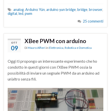
analog
,
Arduino Yún
,
arduino yun bridge
,
bridge
,
browser
,
digital
,
led
,
pwm
25 commenti
XBee PWM con arduino
OTT
09
Di
Mauro Alfieri
in
Elettronica
,
Robotica e Domotica
Oggi ti propongo un interessante esperimento che ho
condotto in questi giorni con l’XBee PWM ossia la
possibilità di inviare un segnale PWM da un arduino ad
un’altro senza fili.