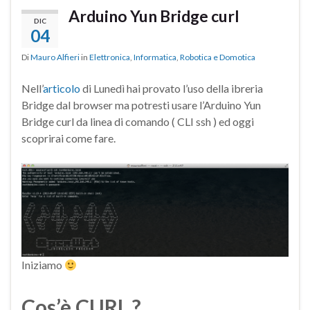
Arduino Yun Bridge curl
DIC
04
Di
Mauro Alfieri
in
Elettronica
,
Informatica
,
Robotica e Domotica
Nell’
articolo
di Lunedì hai provato l’uso della ibreria
Bridge dal browser ma potresti usare l’
Arduino Yun
Bridge curl da linea di comando ( CLI ssh ) ed oggi
scoprirai come fare.
Iniziamo
Cos’è CURL ?