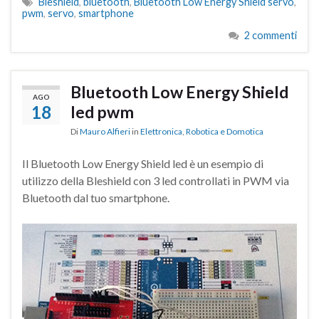
Bleshield
,
bluetooth
,
Bluetooth Low Energy Shield servo
,
pwm
,
servo
,
smartphone
2 commenti
Bluetooth Low Energy Shield
AGO
18
led pwm
Di
Mauro Alfieri
in
Elettronica
,
Robotica e Domotica
Il Bluetooth Low Energy Shield led è un esempio di
utilizzo della Bleshield con 3 led controllati in PWM via
Bluetooth dal tuo smartphone.