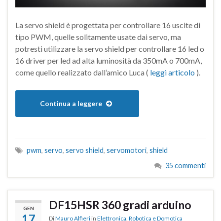
La servo shield è progettata per controllare 16 uscite di
tipo PWM, quelle solitamente usate dai servo, ma
potresti utilizzare la servo shield per controllare 16 led o
16 driver per led ad alta luminosità da 350mA o 700mA,
come quello realizzato dall’amico Luca (
leggi articolo
).
Continua a leggere
pwm
,
servo
,
servo shield
,
servomotori
,
shield
35 commenti
DF15HSR 360 gradi arduino
GEN
17
Di
Mauro Alfieri
in
Elettronica
,
Robotica e Domotica