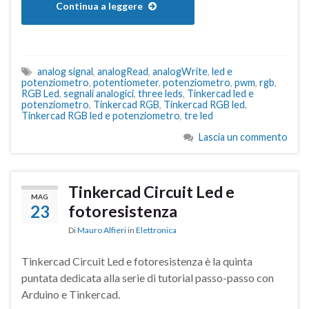
Continua a leggere
analog signal
,
analogRead
,
analogWrite
,
led e
potenziometro
,
potentiometer
,
potenziometro
,
pwm
,
rgb
,
RGB Led
,
segnali analogici
,
three leds
,
Tinkercad led e
potenziometro
,
Tinkercad RGB
,
Tinkercad RGB led
,
Tinkercad RGB led e potenziometro
,
tre led
Lascia un commento
Tinkercad Circuit Led e
MAG
23
fotoresistenza
Di
Mauro Alfieri
in
Elettronica
Tinkercad Circuit Led e fotoresistenza è la quinta
puntata dedicata alla serie di tutorial passo-passo con
Arduino e Tinkercad.