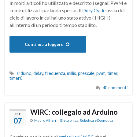
In molti articoli ho utilizzato e descritto i segnali PWM e
come utilizzarli parlando spesso di
Duty Cycle
ossia del
ciclo di lavoro in cui hai uno stato attivo ( HIGH )
all’interno di un periodo ti tempo stabilito.
Continua a leggere
arduino
,
delay
,
frequenza
,
millis
,
prescale
,
pwm
,
timer
,
timer0
40 commenti
WIRC: collegalo ad Arduino
SET
07
Di
Mauro Alfieri
in
Elettronica
,
Robotica e Domotica
Continuo con la serie di
articoli sul WiRC
che ti