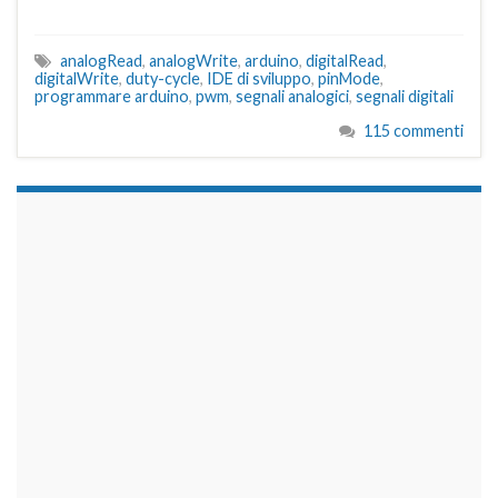
analogRead
,
analogWrite
,
arduino
,
digitalRead
,
digitalWrite
,
duty-cycle
,
IDE di sviluppo
,
pinMode
,
programmare arduino
,
pwm
,
segnali analogici
,
segnali digitali
115 commenti
займы на карту срочно