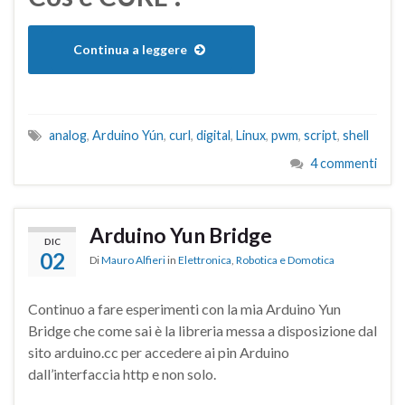
Continua a leggere
analog
,
Arduino Yún
,
curl
,
digital
,
Linux
,
pwm
,
script
,
shell
4 commenti
Arduino Yun Bridge
DIC
02
Di
Mauro Alfieri
in
Elettronica
,
Robotica e Domotica
Continuo a fare esperimenti con la mia Arduino Yun
Bridge che come sai è la libreria messa a disposizione dal
sito arduino.cc per accedere ai pin Arduino
dall’interfaccia http e non solo.