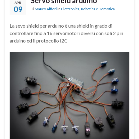
Servo shield arduino
APR
09
Di
Mauro Alfieri
in
Elettronica
,
Robotica e Domotica
La sevo shield per arduino è una shield in grado di
controllare fino a 16 servomotori diversi con soli 2 pin
arduino ed il protocollo I2C