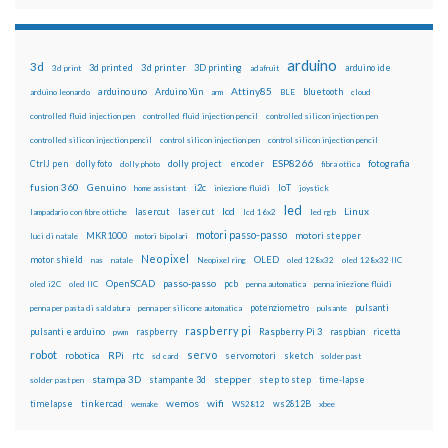
arduino
3d
3d printed
3d printer
3D printing
3d print
adafruit
arduino ide
Attiny85
arduino uno
Arduino Yún
bluetooth
arduino leonardo
arm
BLE
cloud
controlled fluid injection pen
controlled fluid injection pencil
controlled silicon injection pen
controlled silicon injection pencil
control silicon injection pen
control silicon injection pencil
ESP8266
dolly foto
dolly project
encoder
fotografia
CtrlJ pen
dolly photo
fibra ottica
fusion 360
Genuino
i2c
IoT
home assistant
iniezione fluidi
joystick
led
lcd
Linux
lasercut
laser cut
lampadario con fibre ottiche
lcd 16x2
led rgb
motori passo-passo
MKR1000
motori stepper
luci di natale
motori bipolari
Neopixel
motor shield
OLED
nas
natale
Neopixel ring
oled 128x32
oled 128x32 IIC
OpenSCAD
passo-passo
pcb
oled i2C
oled IIC
penna automatica
penna iniezione fluidi
potenziometro
pulsanti
penna per pasta di saldatura
penna per silicone automatica
pulsante
raspberry pi
pulsanti e arduino
raspberry
Raspberry Pi 3
raspbian
pwm
ricetta
robot
servo
RPi
robotica
rtc
servomotori
sketch
sd card
solder past
stampa 3D
stepper
stampante 3d
step to step
solder past pen
time-lapse
wemos
wifi
tinkercad
ws2812B
timelapse
wemake
WS2812
xbee