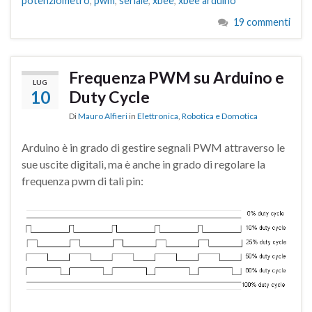
potenziometro
,
pwm
,
seriale
,
xbee
,
xbee arduino
19 commenti
Frequenza PWM su Arduino e
LUG
10
Duty Cycle
Di
Mauro Alfieri
in
Elettronica
,
Robotica e Domotica
Arduino è in grado di gestire segnali PWM attraverso le
sue uscite digitali, ma è anche in grado di regolare la
frequenza pwm di tali pin: