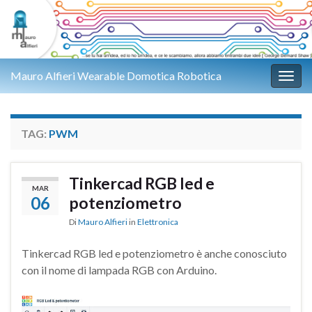
Mauro Alfieri Wearable Domotica Robotica
Attiv
TAG:
PWM
Tinkercad RGB led e
MAR
06
potenziometro
Di
Mauro Alfieri
in
Elettronica
Tinkercad RGB led e potenziometro è anche conosciuto
con il nome di lampada RGB con Arduino.