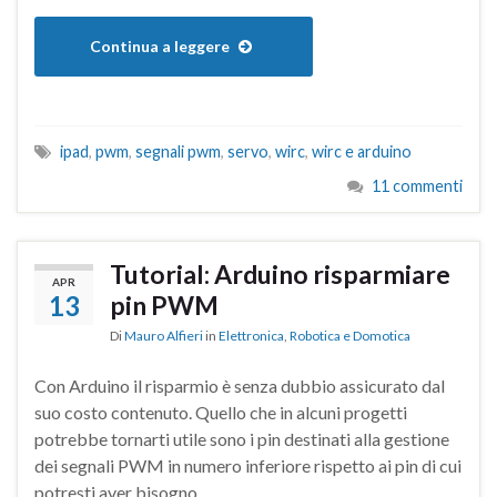
Continua a leggere
ipad
,
pwm
,
segnali pwm
,
servo
,
wirc
,
wirc e arduino
11 commenti
Tutorial: Arduino risparmiare
APR
13
pin PWM
Di
Mauro Alfieri
in
Elettronica
,
Robotica e Domotica
Con Arduino il risparmio è senza dubbio assicurato dal
suo costo contenuto. Quello che in alcuni progetti
potrebbe tornarti utile sono i pin destinati alla gestione
dei segnali PWM in numero inferiore rispetto ai pin di cui
potresti aver bisogno.