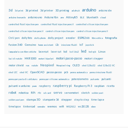
arduino
3d
3d printed
3d printer
3D printing
3d print
adafruit
arduino ide
Attiny85
arduino uno
Arduino Yún
bluetooth
arduino leonardo
arm
BLE
cloud
controlled fluid injection pen
controlled fluid injection pencil
controlled silicon injection pen
controlled silicon injection pencil
control silicon injection pen
control silicon injection pencil
ESP8266
dolly foto
dolly project
encoder
fotografia
CtrlJ pen
dolly photo
fibra ottica
fusion 360
Genuino
i2c
IoT
home assistant
iniezione fluidi
joystick
led
lcd
Linux
lasercut
laser cut
lampadario con fibre ottiche
lcd 16x2
led rgb
motori passo-passo
MKR1000
motori stepper
luci di natale
motori bipolari
Neopixel
motor shield
OLED
nas
natale
Neopixel ring
oled 128x32
oled 128x32 IIC
OpenSCAD
passo-passo
pcb
oled i2C
oled IIC
penna automatica
penna iniezione fluidi
potenziometro
pulsanti
penna per pasta di saldatura
penna per silicone automatica
pulsante
raspberry pi
pulsanti e arduino
raspberry
Raspberry Pi 3
raspbian
pwm
ricetta
robot
servo
RPi
robotica
rtc
servomotori
sketch
sd card
solder past
stampa 3D
stepper
stampante 3d
step to step
solder past pen
time-lapse
wemos
wifi
tinkercad
ws2812B
timelapse
wemake
WS2812
xbee