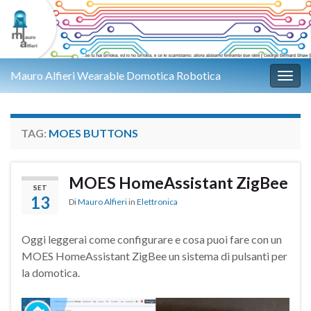
Mauro Alfieri Wearable Domotica Robotica
Attiv
TAG:
MOES BUTTONS
MOES HomeAssistant ZigBee
SET
13
Di
Mauro Alfieri
in
Elettronica
Oggi leggerai come configurare e cosa puoi fare con un
MOES HomeAssistant ZigBee un sistema di pulsanti per
la domotica.