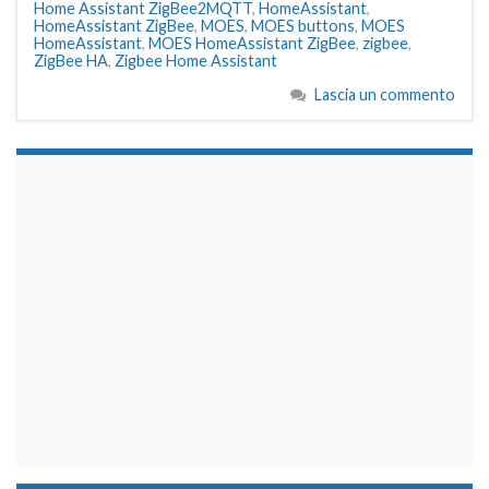
Home Assistant ZigBee2MQTT
,
HomeAssistant
,
HomeAssistant ZigBee
,
MOES
,
MOES buttons
,
MOES
HomeAssistant
,
MOES HomeAssistant ZigBee
,
zigbee
,
ZigBee HA
,
Zigbee Home Assistant
Lascia un commento
займы на карту срочно