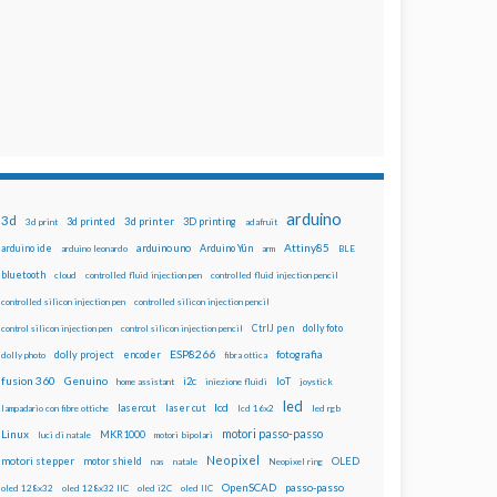
arduino
3d
3d printed
3d printer
3D printing
3d print
adafruit
Attiny85
arduino uno
Arduino Yún
arduino ide
arduino leonardo
arm
BLE
bluetooth
cloud
controlled fluid injection pen
controlled fluid injection pencil
controlled silicon injection pen
controlled silicon injection pencil
dolly foto
control silicon injection pen
control silicon injection pencil
CtrlJ pen
ESP8266
dolly project
encoder
fotografia
dolly photo
fibra ottica
fusion 360
Genuino
i2c
IoT
home assistant
iniezione fluidi
joystick
led
lcd
lasercut
laser cut
lampadario con fibre ottiche
lcd 16x2
led rgb
motori passo-passo
Linux
MKR1000
luci di natale
motori bipolari
Neopixel
motori stepper
motor shield
OLED
nas
natale
Neopixel ring
OpenSCAD
passo-passo
oled 128x32
oled 128x32 IIC
oled i2C
oled IIC