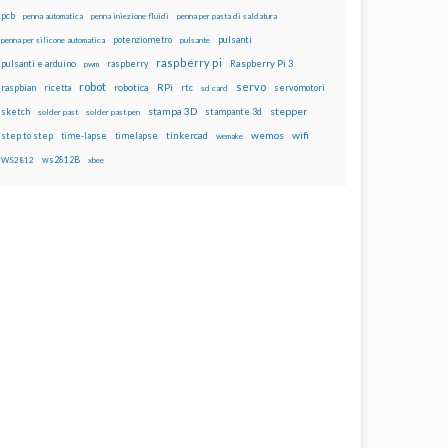
pcb
penna automatica
penna iniezione fluidi
penna per pasta di saldatura
potenziometro
pulsanti
penna per silicone automatica
pulsante
raspberry pi
pulsanti e arduino
raspberry
Raspberry Pi 3
pwm
robot
servo
RPi
raspbian
robotica
rtc
servomotori
ricetta
sd card
stampa 3D
stepper
sketch
stampante 3d
solder past
solder past pen
wemos
wifi
step to step
tinkercad
time-lapse
timelapse
wemake
ws2812B
WS2812
xbee