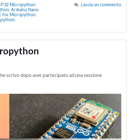
SP32 Micropython
Lascia un commento
ython
,
Arduino Nano
E for Micropython
,
 python
,
cropython
he scrivo dopo aver partecipato ad una sessione