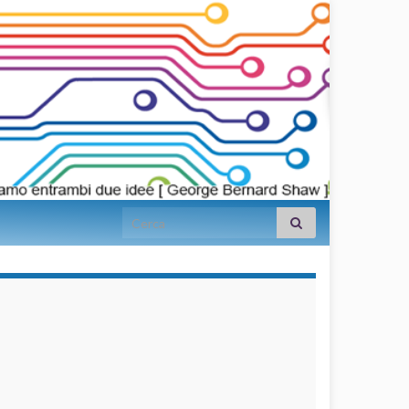
Search for:
займы на
карту срочно