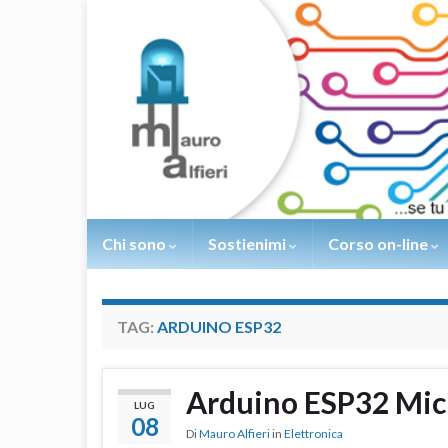
Chi sono
Sostienimi
Corso on-line
TAG:
ARDUINO ESP32
Arduino ESP32 Mic
LUG
08
Di
Mauro Alfieri
in
Elettronica