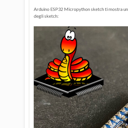
Arduino ESP32 Micropython sketch ti mostra una 
degli sketch: