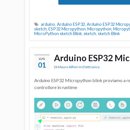
arduino
,
Arduino ESP32
,
Arduino ESP32 Microp
sketch
,
ESP32 Micropython
,
Micropython
,
Micropyt
MicroPython sketch Blink
,
sketch
,
sketch Blink
Arduino ESP32 Mic
LUG
01
Di
Mauro Alfieri
in
Elettronica
Arduino ESP32 Micropython blink proviamo a rea
controllore in runtime