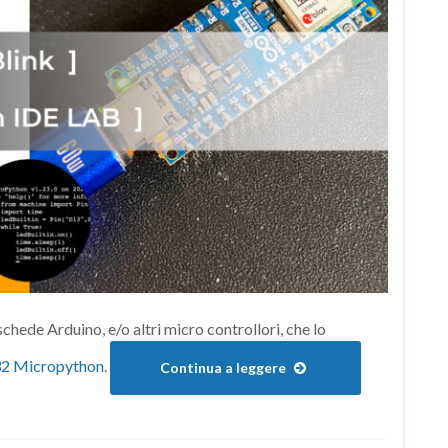
hede Arduino, e/o altri micro controllori, che lo
32 Micropython
.
Continua a leggere