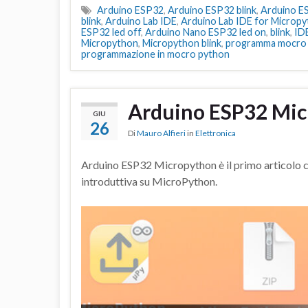
Arduino ESP32
,
Arduino ESP32 blink
,
Arduino E
blink
,
Arduino Lab IDE
,
Arduino Lab IDE for Microp
ESP32 led off
,
Arduino Nano ESP32 led on
,
blink
,
ID
Micropython
,
Micropython blink
,
programma mocro
programmazione in mocro python
Arduino ESP32 Mi
GIU
26
Di
Mauro Alfieri
in
Elettronica
Arduino ESP32 Micropython è il primo articolo c
introduttiva su MicroPython.