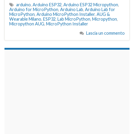
arduino
,
Arduino ESP32
,
Arduino ESP32 Micropython
,
Arduino for MicroPython
,
Arduino Lab
,
Arduino Lab for
MicroPython
,
Arduino MicroPython Installer
,
AUG &
Wearable Milano
,
ESP32
,
Lab MicroPython
,
Micropython
,
Micropython AUG
,
MicroPython Installer
Lascia un commento
займы на карту срочно