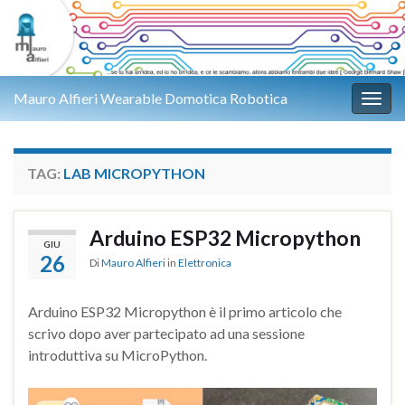
Mauro Alfieri Wearable Domotica Robotica
Attiv
TAG:
LAB MICROPYTHON
Arduino ESP32 Micropython
GIU
26
Di
Mauro Alfieri
in
Elettronica
Arduino ESP32 Micropython è il primo articolo che
scrivo dopo aver partecipato ad una sessione
introduttiva su MicroPython.