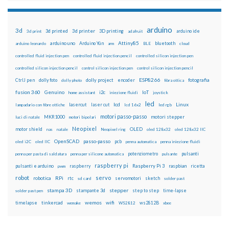
arduino
3d
3d printed
3d printer
3D printing
3d print
adafruit
arduino ide
Attiny85
arduino uno
Arduino Yún
bluetooth
arduino leonardo
arm
BLE
cloud
controlled fluid injection pen
controlled fluid injection pencil
controlled silicon injection pen
controlled silicon injection pencil
control silicon injection pen
control silicon injection pencil
ESP8266
dolly foto
dolly project
encoder
fotografia
CtrlJ pen
dolly photo
fibra ottica
fusion 360
Genuino
i2c
IoT
home assistant
iniezione fluidi
joystick
led
lcd
Linux
lasercut
laser cut
lampadario con fibre ottiche
lcd 16x2
led rgb
motori passo-passo
MKR1000
motori stepper
luci di natale
motori bipolari
Neopixel
motor shield
OLED
nas
natale
Neopixel ring
oled 128x32
oled 128x32 IIC
OpenSCAD
passo-passo
pcb
oled i2C
oled IIC
penna automatica
penna iniezione fluidi
potenziometro
pulsanti
penna per pasta di saldatura
penna per silicone automatica
pulsante
raspberry pi
pulsanti e arduino
raspberry
Raspberry Pi 3
raspbian
pwm
ricetta
robot
servo
RPi
robotica
rtc
servomotori
sketch
sd card
solder past
stampa 3D
stepper
stampante 3d
step to step
solder past pen
time-lapse
wemos
wifi
tinkercad
ws2812B
timelapse
wemake
WS2812
xbee