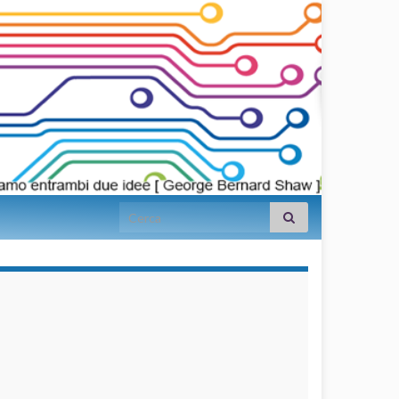
Search for:
займы на
карту срочно