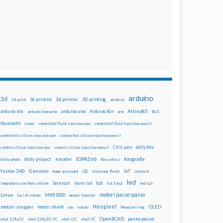
arduino
3d
3d printed
3d printer
3D printing
3d print
adafruit
Attiny85
arduino uno
Arduino Yún
arduino ide
arduino leonardo
arm
BLE
bluetooth
cloud
controlled fluid injection pen
controlled fluid injection pencil
controlled silicon injection pen
controlled silicon injection pencil
dolly foto
control silicon injection pen
control silicon injection pencil
CtrlJ pen
ESP8266
dolly project
encoder
fotografia
dolly photo
fibra ottica
fusion 360
Genuino
i2c
IoT
home assistant
iniezione fluidi
joystick
led
lcd
lasercut
laser cut
lampadario con fibre ottiche
lcd 16x2
led rgb
motori passo-passo
Linux
MKR1000
luci di natale
motori bipolari
Neopixel
motori stepper
motor shield
OLED
nas
natale
Neopixel ring
OpenSCAD
passo-passo
oled 128x32
oled 128x32 IIC
oled i2C
oled IIC