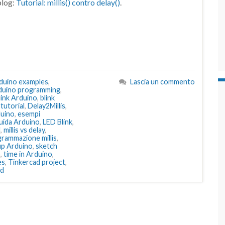
blog:
Tutorial: millis() contro delay()
.
duino examples
,
Lascia un commento
duino programming
,
link Arduino
,
blink
 tutorial
,
Delay2Millis
,
duino
,
esempi
uida Arduino
,
LED Blink
,
l
,
millis vs delay
,
rammazione millis
,
up Arduino
,
sketch
o
,
time in Arduino
,
es
,
Tinkercad project
,
ad