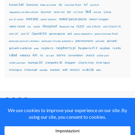
fusion 360
Genuino
i2c
IoT
home assistant
iniezione fluidi
joystick
led
lcd
Linux
lasercut
laser cut
lampadario con fibre ottiche
lcd 16x2
led rgb
motori passo-passo
MKR1000
motori stepper
luci di natale
motori bipolari
Neopixel
motor shield
OLED
nas
natale
Neopixel ring
oled 128x32
oled 128x32 IIC
OpenSCAD
passo-passo
pcb
oled i2C
oled IIC
penna automatica
penna iniezione fluidi
potenziometro
pulsanti
penna per pasta di saldatura
penna per silicone automatica
pulsante
raspberry pi
pulsanti e arduino
raspberry
Raspberry Pi 3
raspbian
pwm
ricetta
robot
servo
RPi
robotica
rtc
servomotori
sketch
sd card
solder past
stampa 3D
stepper
stampante 3d
step to step
solder past pen
time-lapse
wemos
wifi
tinkercad
ws2812B
timelapse
wemake
WS2812
xbee
Il blog mauroalfieri.it ed i suoi contenuti sono distribuiti
con Licenza
Creative Commons Attribution Non commercial Share
Alike 4.0 International