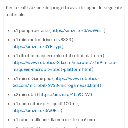
Per la realizzazione del progetto avrai bisogno del seguente
materiale:
n.1 pompa per aria (
https://amzn.to/3AwWusf
)
n.1 mini motor driver drv8833 (
https://amzn.to/3YRTyjn
)
n.1 dfrobot maqueen microbit robot platform (
https://www.robotics-3d.com/microbit/7169-micro-
maqueen-microbit-robot-platform.html
)
n.1 micro Game pad (
https://www.robotics-
3d.com/microbit/6963-microgamepad.html
)
n.2 microbit (
https://amzn.to/4ft9OfW
)
n.1 contenitore per liquidi 100 ml (
https://amzn.to/3Ai0Rrf
)
n.1 tubo in silicone diametro esterno 6 mm