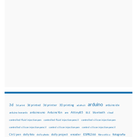
arduino
3d
3d printed
3d printer
3D printing
3d print
adafruit
arduino ide
Attiny85
arduino uno
Arduino Yún
bluetooth
arduino leonardo
arm
BLE
cloud
controlled fluid injection pen
controlled fluid injection pencil
controlled silicon injection pen
controlled silicon injection pencil
control silicon injection pen
control silicon injection pencil
ESP8266
dolly foto
dolly project
encoder
fotografia
CtrlJ pen
dolly photo
fibra ottica