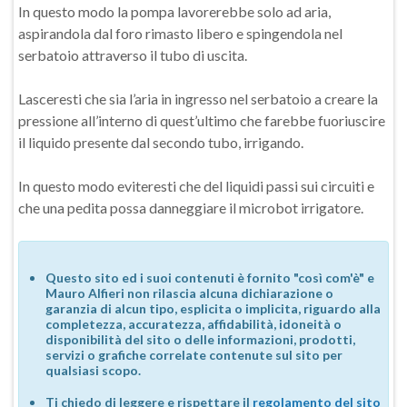
In questo modo la pompa lavorerebbe solo ad aria,
aspirandola dal foro rimasto libero e spingendola nel
serbatoio attraverso il tubo di uscita.
Lasceresti che sia l’aria in ingresso nel serbatoio a creare la
pressione all’interno di quest’ultimo che farebbe fuoriuscire
il liquido presente dal secondo tubo, irrigando.
In questo modo eviteresti che del liquidi passi sui circuiti e
che una pedita possa danneggiare il microbot irrigatore.
Questo sito ed i suoi contenuti è fornito "così com'è" e
Mauro Alfieri non rilascia alcuna dichiarazione o
garanzia di alcun tipo, esplicita o implicita, riguardo alla
completezza, accuratezza, affidabilità, idoneità o
disponibilità del sito o delle informazioni, prodotti,
servizi o grafiche correlate contenute sul sito per
qualsiasi scopo.
Ti chiedo di leggere e rispettare il
regolamento del sito