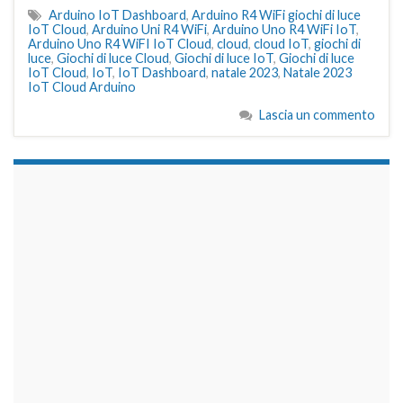
Arduino IoT Dashboard
,
Arduino R4 WiFi giochi di luce
IoT Cloud
,
Arduino Uni R4 WiFi
,
Arduino Uno R4 WiFi IoT
,
Arduino Uno R4 WiFI IoT Cloud
,
cloud
,
cloud IoT
,
giochi di
luce
,
Giochi di luce Cloud
,
Giochi di luce IoT
,
Giochi di luce
IoT Cloud
,
IoT
,
IoT Dashboard
,
natale 2023
,
Natale 2023
IoT Cloud Arduino
Lascia un commento
займы на карту срочно