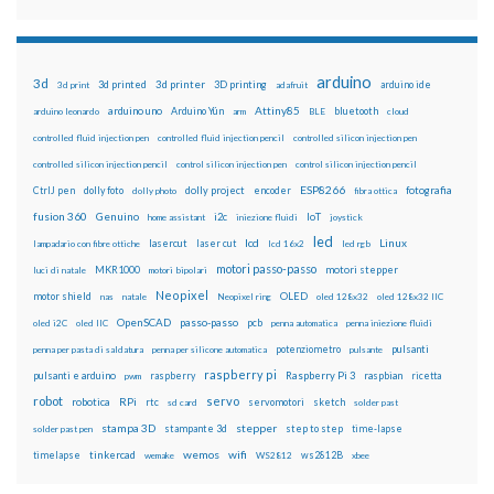
arduino
3d
3d printed
3d printer
3D printing
3d print
adafruit
arduino ide
Attiny85
arduino uno
Arduino Yún
bluetooth
arduino leonardo
arm
BLE
cloud
controlled fluid injection pen
controlled fluid injection pencil
controlled silicon injection pen
controlled silicon injection pencil
control silicon injection pen
control silicon injection pencil
ESP8266
dolly foto
dolly project
encoder
fotografia
CtrlJ pen
dolly photo
fibra ottica
fusion 360
Genuino
i2c
IoT
home assistant
iniezione fluidi
joystick
led
lcd
Linux
lasercut
laser cut
lampadario con fibre ottiche
lcd 16x2
led rgb
motori passo-passo
MKR1000
motori stepper
luci di natale
motori bipolari
Neopixel
motor shield
OLED
nas
natale
Neopixel ring
oled 128x32
oled 128x32 IIC
OpenSCAD
passo-passo
pcb
oled i2C
oled IIC
penna automatica
penna iniezione fluidi
potenziometro
pulsanti
penna per pasta di saldatura
penna per silicone automatica
pulsante
raspberry pi
pulsanti e arduino
raspberry
Raspberry Pi 3
raspbian
pwm
ricetta
robot
servo
RPi
robotica
rtc
servomotori
sketch
sd card
solder past
stampa 3D
stepper
stampante 3d
step to step
solder past pen
time-lapse
wemos
wifi
tinkercad
ws2812B
timelapse
wemake
WS2812
xbee