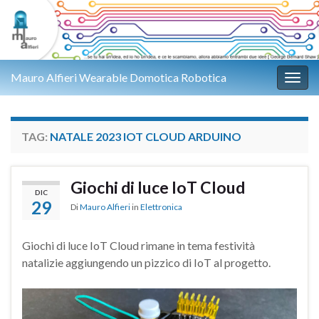
Mauro Alfieri Wearable Domotica Robotica
Attiv
TAG:
NATALE 2023 IOT CLOUD ARDUINO
Giochi di luce IoT Cloud
DIC
29
Di
Mauro Alfieri
in
Elettronica
Giochi di luce IoT Cloud rimane in tema festività
natalizie aggiungendo un pizzico di IoT al progetto.