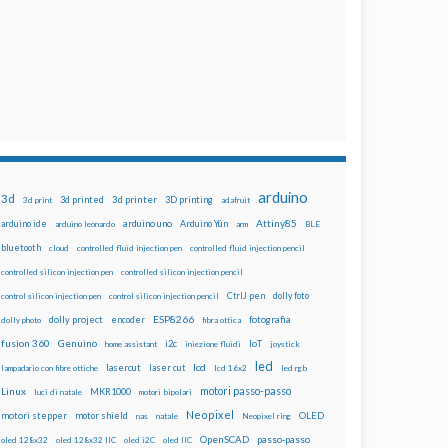
arduino
3d
3d printed
3d printer
3D printing
3d print
adafruit
Attiny85
arduino uno
Arduino Yún
arduino ide
arduino leonardo
arm
BLE
bluetooth
cloud
controlled fluid injection pen
controlled fluid injection pencil
controlled silicon injection pen
controlled silicon injection pencil
dolly foto
control silicon injection pen
control silicon injection pencil
CtrlJ pen
ESP8266
dolly project
encoder
fotografia
dolly photo
fibra ottica
fusion 360
Genuino
i2c
IoT
home assistant
iniezione fluidi
joystick
led
lcd
lasercut
laser cut
lampadario con fibre ottiche
lcd 16x2
led rgb
motori passo-passo
Linux
MKR1000
luci di natale
motori bipolari
Neopixel
motori stepper
motor shield
OLED
nas
natale
Neopixel ring
OpenSCAD
passo-passo
oled 128x32
oled 128x32 IIC
oled i2C
oled IIC