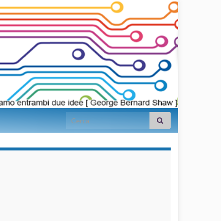
Search for:
займы на
карту срочно