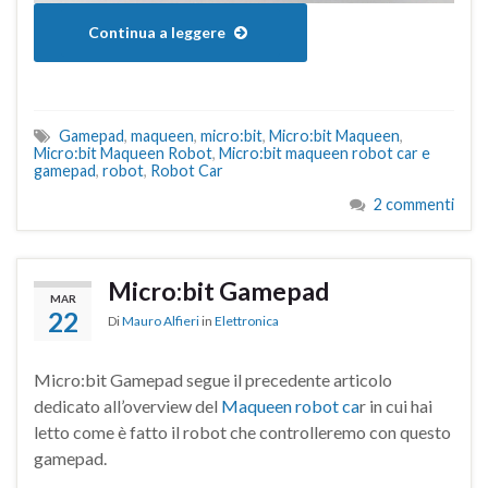
Continua a leggere
Gamepad
,
maqueen
,
micro:bit
,
Micro:bit Maqueen
,
Micro:bit Maqueen Robot
,
Micro:bit maqueen robot car e
gamepad
,
robot
,
Robot Car
2 commenti
Micro:bit Gamepad
MAR
22
Di
Mauro Alfieri
in
Elettronica
Micro:bit Gamepad segue il precedente articolo
dedicato all’overview del
Maqueen robot ca
r in cui hai
letto come è fatto il robot che controlleremo con questo
gamepad.