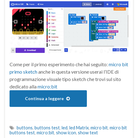
Come per il primo esperimento che hai seguito:
micro bit
primo sketch
anche in questa versione userai l’IDE di
programmazione visuale tipo sketch che trovi sul sito
dedicato alla
micro:bit
Continua a leggere
buttons
,
buttons test
,
led
,
led Matrix
,
micro bit
,
micro bit
buttons test
,
micro:bit
,
show icon
,
show text