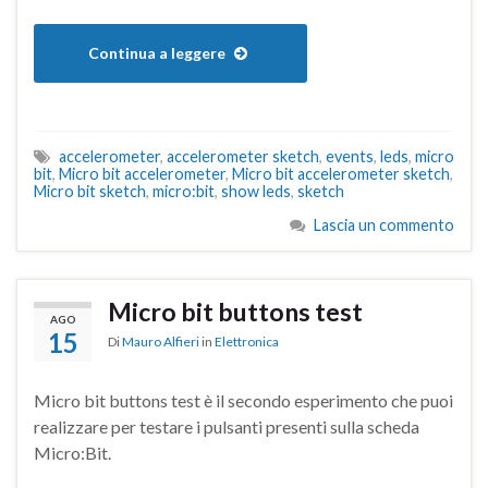
Continua a leggere
accelerometer
,
accelerometer sketch
,
events
,
leds
,
micro
bit
,
Micro bit accelerometer
,
Micro bit accelerometer sketch
,
Micro bit sketch
,
micro:bit
,
show leds
,
sketch
Lascia un commento
Micro bit buttons test
AGO
15
Di
Mauro Alfieri
in
Elettronica
Micro bit buttons test è il secondo esperimento che puoi
realizzare per testare i pulsanti presenti sulla scheda
Micro:Bit.