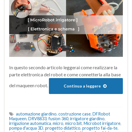
In questo secondo articolo leggerai come realizzare la
parte elettronica del robot e come connetterla alla base
del maqueen robot.
Continua a leggere
automazione giardino
,
costruzione case
,
DFRobot
Maqueen
,
DRV8833
,
fusion 360
,
irrigatore giardino
,
irrigazione automatica
,
micro
,
micro:bit
,
Microbot irrigatore
,
pompa d'acqua 3D
,
progetto didattico
,
progetto fai-da-te
,