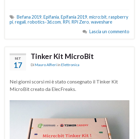
Befana 2019
,
Epifania
,
Epifania 2019
,
micro:bit
,
raspberry
pi
,
regali
,
robotics-3d.com
,
RPi
,
RPi Zero
,
waveshare
Lascia un commento
Tinker Kit MicroBit
SET
17
Di
Mauro Alfieri
in
Elettronica
Nei giorni scorsi mi è stato consegnato il Tinker Kit
MicroBit creato da ElecFreaks.