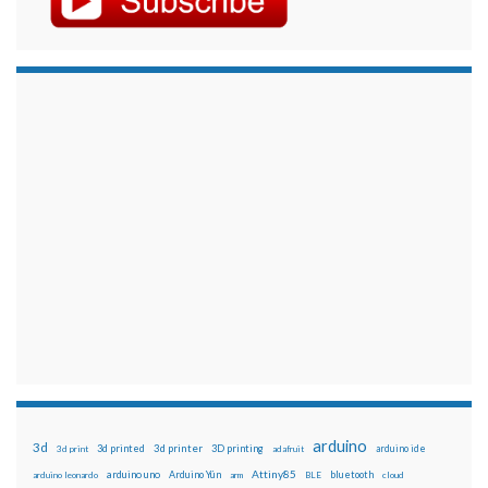
arduino
3d
3d printed
3d printer
3D printing
3d print
adafruit
arduino ide
Attiny85
arduino uno
Arduino Yún
bluetooth
arduino leonardo
arm
BLE
cloud