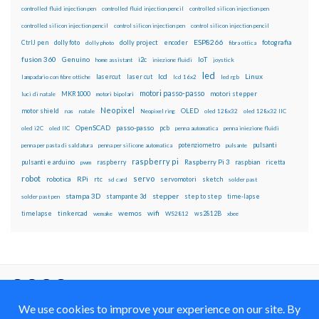
controlled fluid injection pen
controlled fluid injection pencil
controlled silicon injection pen
controlled silicon injection pencil
control silicon injection pen
control silicon injection pencil
ESP8266
dolly foto
dolly project
encoder
fotografia
CtrlJ pen
dolly photo
fibra ottica
fusion 360
Genuino
i2c
IoT
home assistant
iniezione fluidi
joystick
led
lcd
Linux
lasercut
laser cut
lampadario con fibre ottiche
lcd 16x2
led rgb
motori passo-passo
MKR1000
motori stepper
luci di natale
motori bipolari
Neopixel
motor shield
OLED
nas
natale
Neopixel ring
oled 128x32
oled 128x32 IIC
OpenSCAD
passo-passo
pcb
oled i2C
oled IIC
penna automatica
penna iniezione fluidi
potenziometro
pulsanti
penna per pasta di saldatura
penna per silicone automatica
pulsante
raspberry pi
pulsanti e arduino
raspberry
Raspberry Pi 3
raspbian
pwm
ricetta
robot
servo
RPi
robotica
rtc
servomotori
sketch
sd card
solder past
stampa 3D
stepper
stampante 3d
step to step
solder past pen
time-lapse
wemos
wifi
tinkercad
ws2812B
timelapse
wemake
WS2812
xbee
Il blog mauroalfieri.it ed i suoi contenuti sono distribuiti
con Licenza
Creative Commons Attribution Non commercial Share