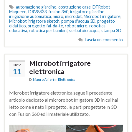
automazione giardino
,
costruzione case
,
DFRobot
Maqueen
,
DRV8833
,
fusion 360
,
irrigatore giardino
,
irrigazione automatica
,
micro
,
micro:bit
,
Microbot irrigatore
,
Microbot irrigatore sketch
,
pompa d'acqua 3D
,
progetto
didattico
,
progetto fai-da-te
,
robot micro
,
robotica
educativa
,
robotica per bambini
,
serbatoio acqua
,
stampa 3D
Lascia un commento
Microbot irrigatore
NOV
11
elettronica
Di
Mauro Alfieri
in
Elettronica
Microbot irrigatore elettronica segue il precedente
articolo dedicato al microrobot irrigatore 3D in cui hai
letto come è nato il progetto, le parti progettate in 3D
con Fusion 360 ed il materiale utilizzato.