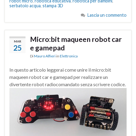
robot micro
,
robotica educativa
,
robotica per bambini
,
serbatoio acqua
,
stampa 3D
Lascia un commento
Micro:bit maqueen robot car
MAR
25
e gamepad
Di
Mauro Alfieri
in
Elettronica
In questo articolo leggerai come unire il micro:bit
maqueen robot car e gamepad per realizzare un
divertente robot radiocomandato senza scrivere codice.