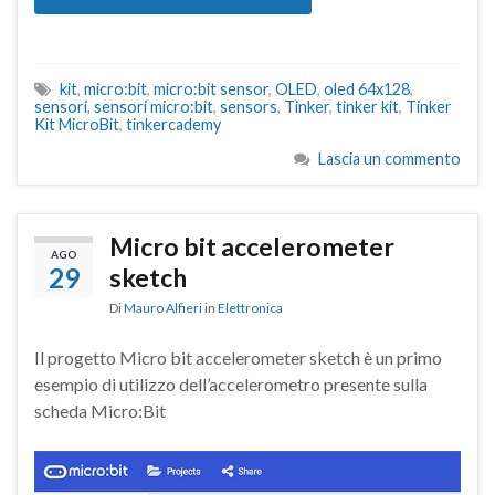
kit
,
micro:bit
,
micro:bit sensor
,
OLED
,
oled 64x128
,
sensori
,
sensori micro:bit
,
sensors
,
Tinker
,
tinker kit
,
Tinker
Kit MicroBit
,
tinkercademy
Lascia un commento
Micro bit accelerometer
AGO
29
sketch
Di
Mauro Alfieri
in
Elettronica
Il progetto Micro bit accelerometer sketch è un primo
esempio di utilizzo dell’accelerometro presente sulla
scheda Micro:Bit