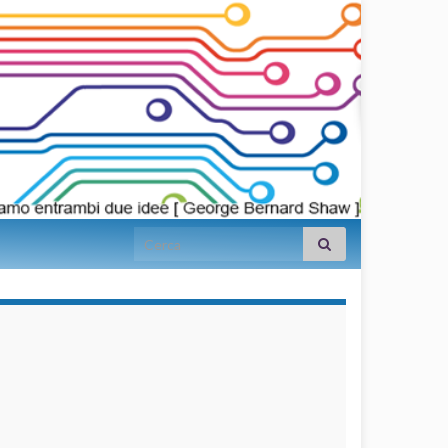
Search for:
займы на
карту срочно