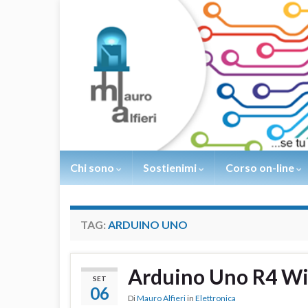
Chi sono
Sostienimi
Corso on-line
TAG:
ARDUINO UNO
Arduino Uno R4 Wi
SET
06
Di
Mauro Alfieri
in
Elettronica