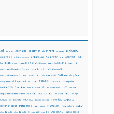
arduino
3d
3d printed
3d printer
3D printing
3d print
adafruit
Attiny85
arduino uno
Arduino Yún
arduino ide
arduino leonardo
arm
BLE
bluetooth
cloud
controlled fluid injection pen
controlled fluid injection pencil
controlled silicon injection pen
controlled silicon injection pencil
dolly foto
control silicon injection pen
control silicon injection pencil
CtrlJ pen
ESP8266
dolly project
encoder
fotografia
dolly photo
fibra ottica
fusion 360
Genuino
i2c
IoT
home assistant
iniezione fluidi
joystick
led
lcd
lasercut
laser cut
lampadario con fibre ottiche
lcd 16x2
led rgb
motori passo-passo
Linux
MKR1000
luci di natale
motori bipolari
Neopixel
motori stepper
motor shield
OLED
nas
natale
Neopixel ring
OpenSCAD
passo-passo
oled 128x32
oled 128x32 IIC
oled i2C
oled IIC