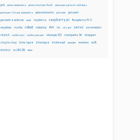
pcb
penna automatica
penna iniezione fluidi
penna per pasta di saldatura
potenziometro
pulsanti
penna per silicone automatica
pulsante
raspberry pi
pulsanti e arduino
raspberry
Raspberry Pi 3
pwm
robot
servo
RPi
raspbian
robotica
rtc
servomotori
ricetta
sd card
stampa 3D
stepper
sketch
stampante 3d
solder past
solder past pen
wemos
wifi
step to step
tinkercad
time-lapse
timelapse
wemake
ws2812B
WS2812
xbee