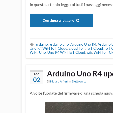
In questo articolo leggerai tutti i passaggi neces
Continua a leggere
arduino
,
arduino uno
,
Arduino Uno R4
,
Arduino 
Uno R4 WiFI IoT Cloud
,
cloud
,
IoT
,
IoT Cloud
,
IoT 
WiFI
,
Uno
,
Uno R4 WiFI IoT Cloud
,
wifi
,
WiFI IoT C
Arduino Uno R4 up
AGO
02
Di
Mauro Alfieri
in
Elettronica
A volte l’update del firmware di una scheda nuo