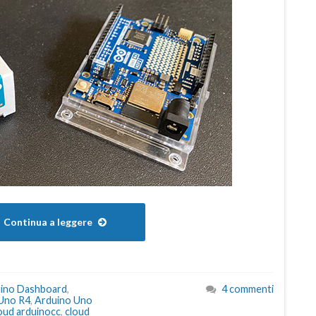
Continua a leggere
ino Dashboard
,
4 commenti
Uno R4
,
Arduino Uno
oud arduinocc
,
cloud