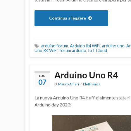
Continua a leggere
arduino forum
,
Arduino R4 WiFi
,
arduino uno
,
Ar
Uno R4 WiFi
,
forum arduino
,
IoT Cloud
Arduino Uno R4
LUG
07
Di
Mauro Alfieri
in
Elettronica
La nuova Arduino Uno R4 è ufficialmente stata ril
Arduino day 2023: