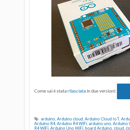
Come sai è stata
rilasciata
in due versioni:
arduino
,
Arduino cloud
,
Arduino Cloud IoT
,
Ardu
Arduino R4
,
Arduino R4 WiFi
,
arduino uno
,
Arduino 
R4 WiFi
,
Arduino Uno WiFi
,
board Arduino
,
cloud
,
cl