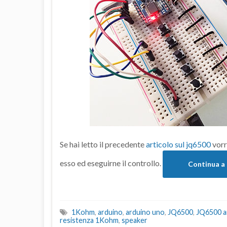
Se hai letto il precedente
articolo sul jq6500
vorr
esso ed eseguirne il controllo.
Continua a
1Kohm
,
arduino
,
arduino uno
,
JQ6500
,
JQ6500 a
resistenza 1Kohm
,
speaker