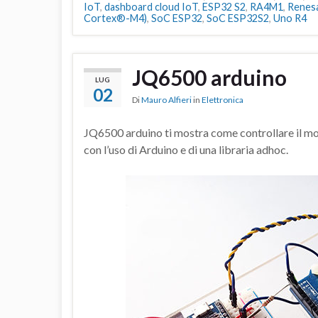
IoT
,
dashboard cloud IoT
,
ESP32 S2
,
RA4M1
,
Renes
Cortex®-M4)
,
SoC ESP32
,
SoC ESP32S2
,
Uno R4
JQ6500 arduino
LUG
02
Di
Mauro Alfieri
in
Elettronica
JQ6500 arduino ti mostra come controllare il 
con l’uso di Arduino e di una libraria adhoc.