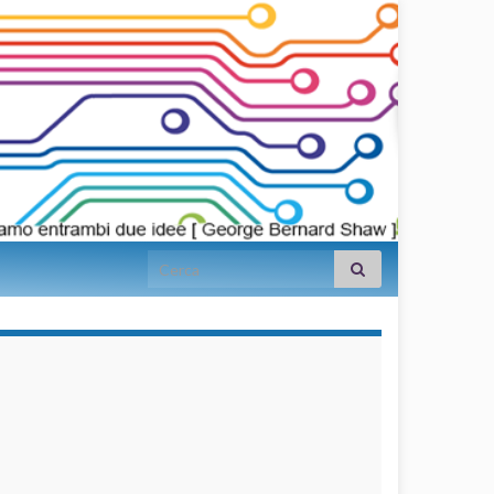
Search for:
займы на
карту срочно