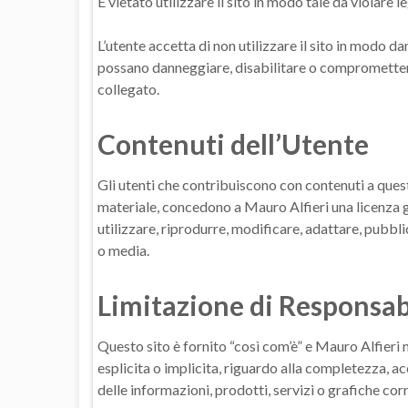
È vietato utilizzare il sito in modo tale da violare le
L’utente accetta di non utilizzare il sito in modo d
possano danneggiare, disabilitare o compromettere 
collegato.
Contenuti dell’Utente
Gli utenti che contribuiscono con contenuti a quest
materiale, concedono a Mauro Alfieri una licenza gr
utilizzare, riprodurre, modificare, adattare, pubblic
o media.
Limitazione di Responsab
Questo sito è fornito “così com’è” e Mauro Alfieri n
esplicita o implicita, riguardo alla completezza, acc
delle informazioni, prodotti, servizi o grafiche cor