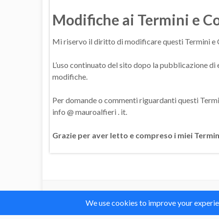
Modifiche ai Termini e C
Mi riservo il diritto di modificare questi Termini 
L’uso continuato del sito dopo la pubblicazione di 
modifiche.
Per domande o commenti riguardanti questi Termini 
info @ mauroalfieri . it.
Grazie per aver letto e compreso i miei Termin
Il blog mauroalfieri.it ed i suoi contenuti son
© 2012-2018 Mauro Alfieri Elettronica Domotica Robotica Ardu