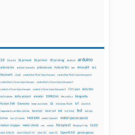
arduino
3d
3d printed
3d printer
3D printing
3d print
adafruit
Attiny85
arduino uno
Arduino Yún
arduino ide
arduino leonardo
arm
BLE
bluetooth
cloud
controlled fluid injection pen
controlled fluid injection pencil
controlled silicon injection pen
controlled silicon injection pencil
dolly foto
control silicon injection pen
control silicon injection pencil
CtrlJ pen
ESP8266
dolly project
encoder
fotografia
dolly photo
fibra ottica
fusion 360
Genuino
i2c
IoT
home assistant
iniezione fluidi
joystick
led
lcd
lasercut
laser cut
lampadario con fibre ottiche
lcd 16x2
led rgb
motori passo-passo
Linux
MKR1000
luci di natale
motori bipolari
Neopixel
motori stepper
motor shield
OLED
nas
natale
Neopixel ring
OpenSCAD
passo-passo
oled 128x32
oled 128x32 IIC
oled i2C
oled IIC