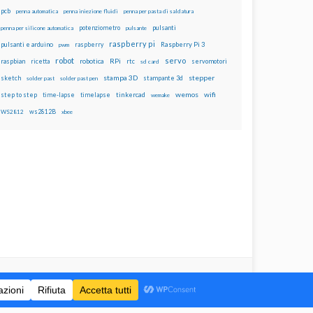
pcb
penna automatica
penna iniezione fluidi
penna per pasta di saldatura
potenziometro
pulsanti
penna per silicone automatica
pulsante
raspberry pi
pulsanti e arduino
raspberry
Raspberry Pi 3
pwm
robot
servo
RPi
raspbian
robotica
rtc
servomotori
ricetta
sd card
stampa 3D
stepper
sketch
stampante 3d
solder past
solder past pen
wemos
wifi
step to step
tinkercad
time-lapse
timelapse
wemake
ws2812B
WS2812
xbee
are Alike 4.0 International