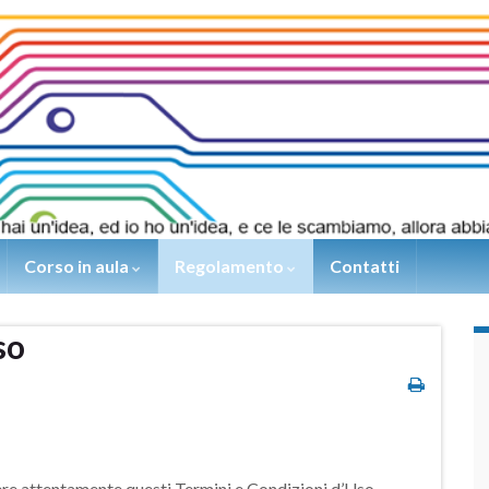
Corso in aula
Regolamento
Contatti
so
ggere attentamente questi Termini e Condizioni d’Uso.