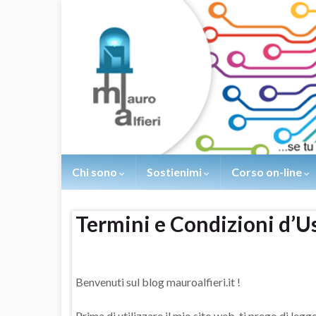
Chi sono
Sostienimi
Corso on-line
Termini e Condizioni d’U
Benvenuti sul blog mauroalfieri.it !
Prima di utilizzare il mio sito web, ti prego di le