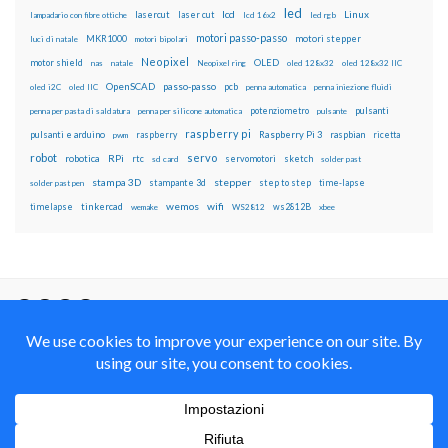
led
lcd
Linux
lasercut
laser cut
lampadario con fibre ottiche
lcd 16x2
led rgb
motori passo-passo
MKR1000
motori stepper
luci di natale
motori bipolari
Neopixel
motor shield
OLED
nas
natale
Neopixel ring
oled 128x32
oled 128x32 IIC
OpenSCAD
passo-passo
pcb
oled i2C
oled IIC
penna automatica
penna iniezione fluidi
potenziometro
pulsanti
penna per pasta di saldatura
penna per silicone automatica
pulsante
raspberry pi
pulsanti e arduino
raspberry
Raspberry Pi 3
raspbian
pwm
ricetta
robot
servo
RPi
robotica
rtc
servomotori
sketch
sd card
solder past
stampa 3D
stepper
stampante 3d
step to step
solder past pen
time-lapse
wemos
wifi
tinkercad
ws2812B
timelapse
wemake
WS2812
xbee
Il blog mauroalfieri.it ed i suoi contenuti sono distribuiti
con Licenza
Creative Commons Attribution Non commercial Share
Alike 4.0 International
© 2012-2018 Mauro Alfieri Elettronica Domotica Robotica Arduino Corsi