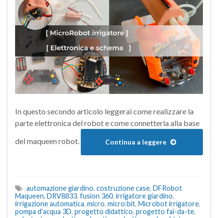
In questo secondo articolo leggerai come realizzare la
parte elettronica del robot e come connetterla alla base
del maqueen robot.
Continua a leggere
automazione giardino
,
costruzione case
,
DFRobot
Maqueen
,
DRV8833
,
fusion 360
,
irrigatore giardino
,
irrigazione automatica
,
micro
,
micro:bit
,
Microbot irrigatore
,
pompa d'acqua 3D
,
progetto didattico
,
progetto fai-da-te
,