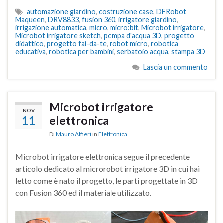
automazione giardino
,
costruzione case
,
DFRobot
Maqueen
,
DRV8833
,
fusion 360
,
irrigatore giardino
,
irrigazione automatica
,
micro
,
micro:bit
,
Microbot irrigatore
,
Microbot irrigatore sketch
,
pompa d'acqua 3D
,
progetto
didattico
,
progetto fai-da-te
,
robot micro
,
robotica
educativa
,
robotica per bambini
,
serbatoio acqua
,
stampa 3D
Lascia un commento
Microbot irrigatore
NOV
11
elettronica
Di
Mauro Alfieri
in
Elettronica
Microbot irrigatore elettronica segue il precedente
articolo dedicato al microrobot irrigatore 3D in cui hai
letto come è nato il progetto, le parti progettate in 3D
con Fusion 360 ed il materiale utilizzato.