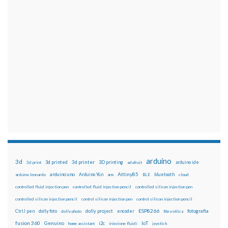
arduino
3d
3d printed
3d printer
3D printing
3d print
adafruit
arduino ide
Attiny85
arduino uno
Arduino Yún
bluetooth
arduino leonardo
arm
BLE
cloud
controlled fluid injection pen
controlled fluid injection pencil
controlled silicon injection pen
controlled silicon injection pencil
control silicon injection pen
control silicon injection pencil
ESP8266
dolly foto
dolly project
encoder
fotografia
CtrlJ pen
dolly photo
fibra ottica
fusion 360
Genuino
i2c
IoT
home assistant
iniezione fluidi
joystick