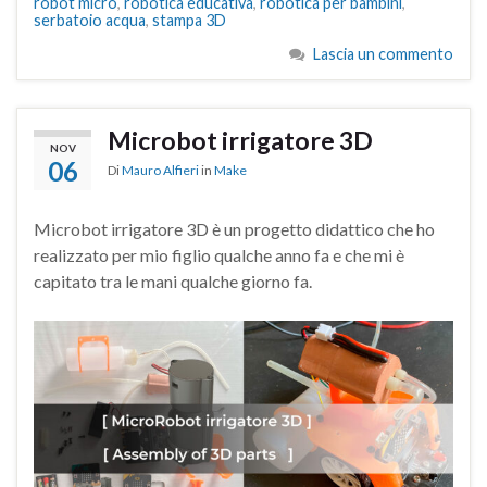
robot micro
,
robotica educativa
,
robotica per bambini
,
serbatoio acqua
,
stampa 3D
Lascia un commento
Microbot irrigatore 3D
NOV
06
Di
Mauro Alfieri
in
Make
Microbot irrigatore 3D è un progetto didattico che ho
realizzato per mio figlio qualche anno fa e che mi è
capitato tra le mani qualche giorno fa.