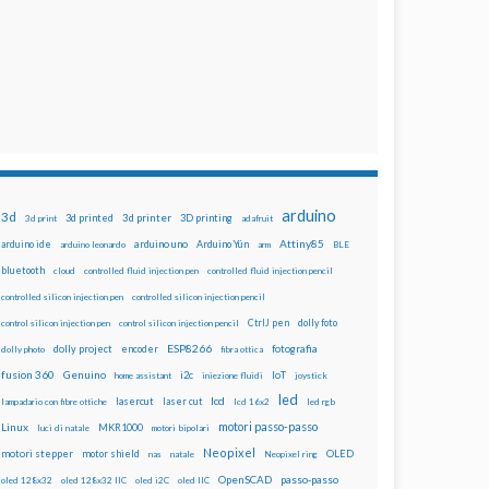
arduino
3d
3d printed
3d printer
3D printing
3d print
adafruit
Attiny85
arduino uno
Arduino Yún
arduino ide
arduino leonardo
arm
BLE
bluetooth
cloud
controlled fluid injection pen
controlled fluid injection pencil
controlled silicon injection pen
controlled silicon injection pencil
dolly foto
control silicon injection pen
control silicon injection pencil
CtrlJ pen
ESP8266
dolly project
encoder
fotografia
dolly photo
fibra ottica
fusion 360
Genuino
i2c
IoT
home assistant
iniezione fluidi
joystick
led
lcd
lasercut
laser cut
lampadario con fibre ottiche
lcd 16x2
led rgb
motori passo-passo
Linux
MKR1000
luci di natale
motori bipolari
Neopixel
motori stepper
motor shield
OLED
nas
natale
Neopixel ring
OpenSCAD
passo-passo
oled 128x32
oled 128x32 IIC
oled i2C
oled IIC