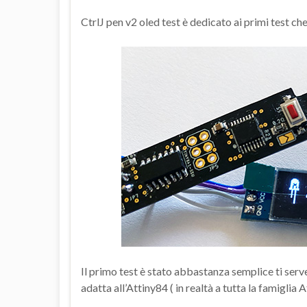
CtrlJ pen v2 oled test è dedicato ai primi test c
Il primo test è stato abbastanza semplice ti serve
adatta all’Attiny84 ( in realtà a tutta la famiglia A