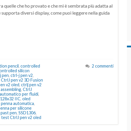
ra quelle che ho provato e che mi è sembrata più adatta al
 supporta diversi display, come puoi leggere nella guida
tion pencil
,
controlled
2 commenti
ontrolled silicon
-j pen
,
ctrl-j pen v2
,
,
CtrlJ pen v2 3D Fusion
pen v2 oled
,
ctrlj pen v2
b assembling
,
CtrlJ
automatico per fluidi
,
 128x32 IIC
,
oled
,
penna automatica
,
enna per silicone
 past pen
,
SSD1306
,
,
test CtrlJ pen v2 oled