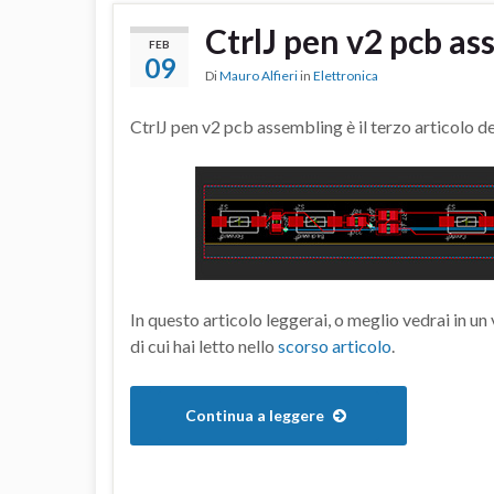
CtrlJ pen v2 pcb a
FEB
09
Di
Mauro Alfieri
in
Elettronica
CtrlJ pen v2 pcb assembling è il terzo articolo d
In questo articolo leggerai, o meglio vedrai in u
di cui hai letto nello
scorso articolo
.
Continua a leggere