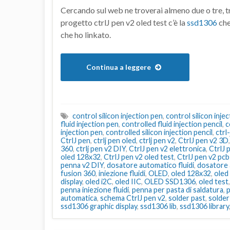
Cercando sul web ne troverai almeno due o tre, t
progetto ctrlJ pen v2 oled test c’è la
ssd1306
che
che ho linkato.
Continua a leggere
control silicon injection pen
,
control silicon injec
fluid injection pen
,
controlled fluid injection pencil
,
c
injection pen
,
controlled silicon injection pencil
,
ctrl
CtrlJ pen
,
ctrlj pen oled
,
ctrlj pen v2
,
CtrlJ pen v2 3D
360
,
ctrlj pen v2 DIY
,
CtrlJ pen v2 elettronica
,
CtrlJ 
oled 128x32
,
CtrlJ pen v2 oled test
,
CtrlJ pen v2 pc
penna v2 DIY
,
dosatore automatico fluidi
,
dosatore 
fusion 360
,
iniezione fluidi
,
OLED
,
oled 128x32
,
oled
display
,
oled i2C
,
oled IIC
,
OLED SSD1306
,
oled test
penna iniezione fluidi
,
penna per pasta di saldatura
,
p
automatica
,
schema CtrlJ pen v2
,
solder past
,
solder
ssd1306 graphic display
,
ssd1306 lib
,
ssd1306 library