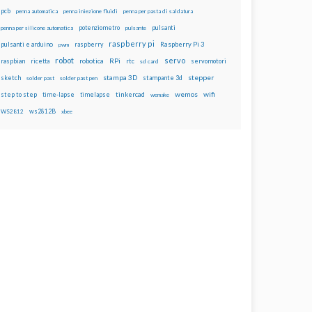
pcb
penna automatica
penna iniezione fluidi
penna per pasta di saldatura
potenziometro
pulsanti
penna per silicone automatica
pulsante
raspberry pi
pulsanti e arduino
raspberry
Raspberry Pi 3
pwm
robot
servo
RPi
raspbian
robotica
rtc
servomotori
ricetta
sd card
stampa 3D
stepper
sketch
stampante 3d
solder past
solder past pen
wemos
wifi
step to step
tinkercad
time-lapse
timelapse
wemake
ws2812B
WS2812
xbee