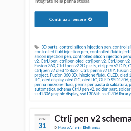
integrate nella penna stessa.
Continua a leggere
3D parts
,
control silicon injection pen
,
control si
controlled fluid injection pen
,
controlled fluid inject
silicon injection pen
,
controlled silicon injection penc
v2
,
CtrlJ pen
,
ctrlj pen oled
,
ctrlj pen v2
,
CtrlJ pen v2
Fusion 360
,
CtrlJ pen v2 3D parts
,
ctrlj pen v2 DIY
,
C
ctrlj pen v2 oled 128x32
,
CtrlJ penna v2 DIY
,
fusion 
project
,
Fuzion 360 3D
,
iniezione fluidi
,
OLED
,
oled 
IIC
,
oled display
,
oled i2C
,
oled IIC
,
OLED SSD1306
,
penna iniezione fluidi
,
penna per pasta di saldatura
,
p
automatica
,
schema CtrlJ pen v2
,
solder past
,
solder
ssd1306 graphic display
,
ssd1306 lib
,
ssd1306 library
Ctrlj pen v2 schem
GEN
31
Di
Mauro Alfieri
in
Elettronica