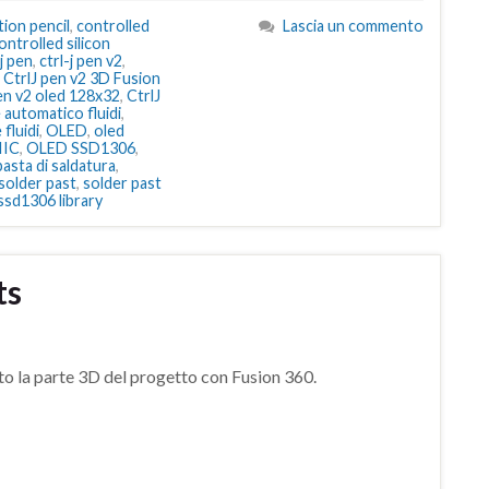
tion pencil
,
controlled
Lascia un commento
ontrolled silicon
-j pen
,
ctrl-j pen v2
,
,
CtrlJ pen v2 3D Fusion
pen v2 oled 128x32
,
CtrlJ
automatico fluidi
,
 fluidi
,
OLED
,
oled
IIC
,
OLED SSD1306
,
asta di saldatura
,
solder past
,
solder past
ssd1306 library
ts
to la parte 3D del progetto con Fusion 360.