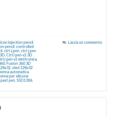
licon injection pencil
,
Lascia un commento
ion pencil
,
controlled
il
,
ctrl-j pen
,
ctrl-j pen
 3D
,
CtrlJ pen v2 3D
trlJ pen v2 elettronica
,
360
,
Fusion 360 3D
128x32
,
oled 128x32
penna automatica
,
enna per silicone
 past pen
,
SSD1306
,
a