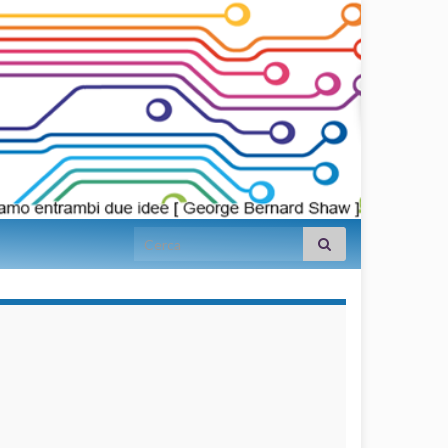
Search for:
займы на
карту срочно