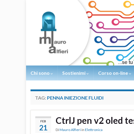
Chi sono
Sostienimi
Corso on-line
TAG:
PENNA INIEZIONE FLUIDI
CtrlJ pen v2 oled te
FEB
21
Di
Mauro Alfieri
in
Elettronica