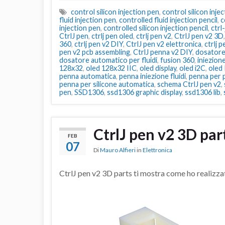
control silicon injection pen
,
control silicon injec
fluid injection pen
,
controlled fluid injection pencil
,
c
injection pen
,
controlled silicon injection pencil
,
ctrl
CtrlJ pen
,
ctrlj pen oled
,
ctrlj pen v2
,
CtrlJ pen v2 3D
360
,
ctrlj pen v2 DIY
,
CtrlJ pen v2 elettronica
,
ctrlj 
pen v2 pcb assembling
,
CtrlJ penna v2 DIY
,
dosatore 
dosatore automatico per fluidi
,
fusion 360
,
iniezione
128x32
,
oled 128x32 IIC
,
oled display
,
oled i2C
,
oled 
penna automatica
,
penna iniezione fluidi
,
penna per p
penna per silicone automatica
,
schema CtrlJ pen v2
,
pen
,
SSD1306
,
ssd1306 graphic display
,
ssd1306 lib
,
CtrlJ pen v2 3D par
FEB
07
Di
Mauro Alfieri
in
Elettronica
CtrlJ pen v2 3D parts ti mostra come ho realizza