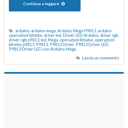
Continua a leggere
arduino
,
arduino mega
,
Arduino Mega P9813
,
arduino
operazioni bitwise
,
driver led
,
Driver LED Arduino
,
driver rgb
,
driver rgb p9813
,
led
,
Mega
,
operazioni bitwise
,
operazioni
bitwise p9813
,
P9813
,
P9813 Driver
,
P9813 Driver LED
,
P9813 Driver LED con Arduino Mega
Lascia un commento
займы на карту срочно