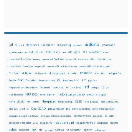
arduino
3d
3d printed
3d printer
3D printing
3d print
adafruit
arduino ide
Attiny85
arduino uno
Arduino Yún
bluetooth
arduino leonardo
arm
BLE
cloud
controlled fluid injection pen
controlled fluid injection pencil
controlled silicon injection pen
controlled silicon injection pencil
control silicon injection pen
control silicon injection pencil
ESP8266
dolly foto
dolly project
encoder
fotografia
CtrlJ pen
dolly photo
fibra ottica
fusion 360
Genuino
i2c
IoT
home assistant
iniezione fluidi
joystick
led
lcd
Linux
lasercut
laser cut
lampadario con fibre ottiche
lcd 16x2
led rgb
motori passo-passo
MKR1000
motori stepper
luci di natale
motori bipolari
Neopixel
motor shield
OLED
nas
natale
Neopixel ring
oled 128x32
oled 128x32 IIC
OpenSCAD
passo-passo
pcb
oled i2C
oled IIC
penna automatica
penna iniezione fluidi
potenziometro
pulsanti
penna per pasta di saldatura
penna per silicone automatica
pulsante
raspberry pi
pulsanti e arduino
raspberry
Raspberry Pi 3
raspbian
pwm
ricetta
robot
servo
RPi
robotica
rtc
servomotori
sketch
sd card
solder past