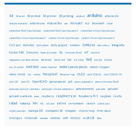
arduino
3d
3d printed
3d printer
3D printing
3d print
adafruit
arduino ide
Attiny85
arduino uno
Arduino Yún
bluetooth
arduino leonardo
arm
BLE
cloud
controlled fluid injection pen
controlled fluid injection pencil
controlled silicon injection pen
controlled silicon injection pencil
control silicon injection pen
control silicon injection pencil
ESP8266
dolly foto
dolly project
encoder
fotografia
CtrlJ pen
dolly photo
fibra ottica
fusion 360
Genuino
i2c
IoT
home assistant
iniezione fluidi
joystick
led
lcd
Linux
lasercut
laser cut
lampadario con fibre ottiche
lcd 16x2
led rgb
motori passo-passo
MKR1000
motori stepper
luci di natale
motori bipolari
Neopixel
motor shield
OLED
nas
natale
Neopixel ring
oled 128x32
oled 128x32 IIC
OpenSCAD
passo-passo
pcb
oled i2C
oled IIC
penna automatica
penna iniezione fluidi
potenziometro
pulsanti
penna per pasta di saldatura
penna per silicone automatica
pulsante
raspberry pi
pulsanti e arduino
raspberry
Raspberry Pi 3
raspbian
pwm
ricetta
robot
servo
RPi
robotica
rtc
servomotori
sketch
sd card
solder past
stampa 3D
stepper
stampante 3d
step to step
solder past pen
time-lapse
wemos
wifi
tinkercad
ws2812B
timelapse
wemake
WS2812
xbee