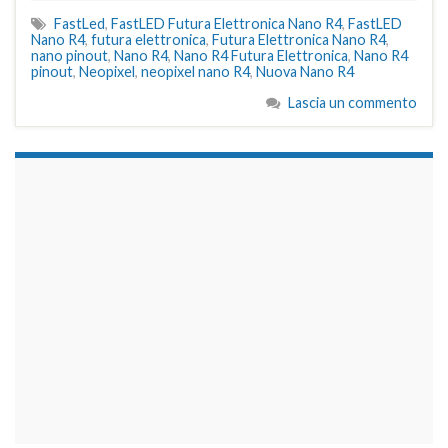
FastLed
,
FastLED Futura Elettronica Nano R4
,
FastLED
Nano R4
,
futura elettronica
,
Futura Elettronica Nano R4
,
nano pinout
,
Nano R4
,
Nano R4 Futura Elettronica
,
Nano R4
pinout
,
Neopixel
,
neopixel nano R4
,
Nuova Nano R4
Lascia un commento
займы на карту срочно