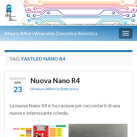
Mauro Alfieri Wearable Domotica Robotica
Attiv
TAG:
FASTLED NANO R4
Nuova Nano R4
APR
23
Di
Mauro Alfieri
in
Elettronica
La nuova Nano R4 è l’occasione per raccontarti di una
nuova e interessante scheda.