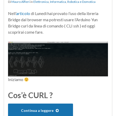
Di
Mauro Alfieri
in
Elettronica
,
Informatica
,
Robotica e Domotica
Nell’
articolo
di Lunedì hai provato l’uso della ibreria
Bridge dal browser ma potresti usare l’
Arduino Yun
Bridge curl da linea di comando ( CLI ssh ) ed oggi
scoprirai come fare.
Iniziamo
Cos’è CURL ?
Continua a leggere