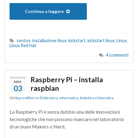
Continua a leggere
centos
,
installazione linux
,
kickstart
,
kickstart linux
,
Linux
,
Linux Red Hat
4 commenti
Raspberry Pi – installa
MAG
03
raspbian
Di
Mauro Alfieri
in
Elettronica
,
Informatica
,
Robotica e Domotica
La Raspberry Pi è senza dubbio una delle innovazioni
tecnologiche che non possono mancare nel laboratorio
di un buon Makers o Nerd.