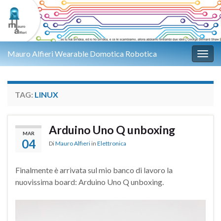
Mauro Alfieri Wearable Domotica Robotica
Attiv
TAG:
LINUX
Arduino Uno Q unboxing
MAR
04
Di
Mauro Alfieri
in
Elettronica
Finalmente è arrivata sul mio banco di lavoro la
nuovissima board:
Arduino Uno Q unboxing
.