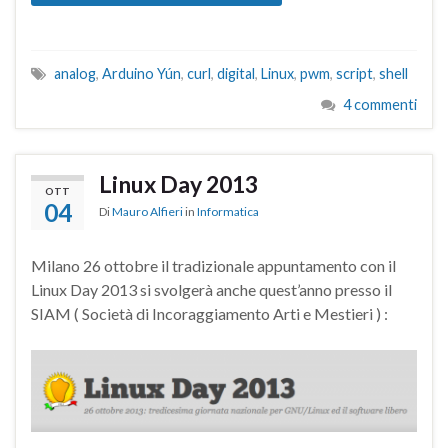
analog
,
Arduino Yún
,
curl
,
digital
,
Linux
,
pwm
,
script
,
shell
4 commenti
Linux Day 2013
OTT
04
Di
Mauro Alfieri
in
Informatica
Milano 26 ottobre il tradizionale appuntamento con il
Linux Day 2013 si svolgerà anche quest’anno presso il
SIAM ( Società di Incoraggiamento Arti e Mestieri ) :