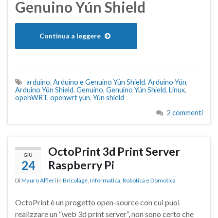
Genuino Yún Shield
Continua a leggere
arduino
,
Arduino e Genuino Yún Shield
,
Arduino Yún
,
Arduino Yún Shield
,
Genuino
,
Genuino Yún Shield
,
Linux
,
openWRT
,
openwrt yun
,
Yùn shield
2 commenti
OctoPrint 3d Print Server
GIU
24
Raspberry Pi
Di
Mauro Alfieri
in
Bricolage
,
Informatica
,
Robotica e Domotica
OctoPrint è un progetto open-source con cui puoi
realizzare un “web 3d print server”, non sono certo che