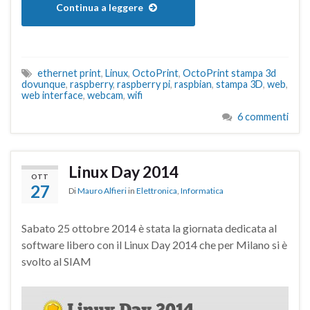
Continua a leggere
ethernet print
,
Linux
,
OctoPrint
,
OctoPrint stampa 3d
dovunque
,
raspberry
,
raspberry pi
,
raspbian
,
stampa 3D
,
web
,
web interface
,
webcam
,
wifi
6 commenti
Linux Day 2014
OTT
27
Di
Mauro Alfieri
in
Elettronica
,
Informatica
Sabato 25 ottobre 2014 è stata la giornata dedicata al
software libero con il Linux Day 2014 che per Milano si è
svolto al SIAM