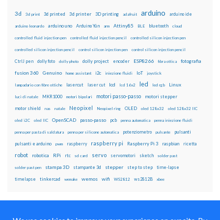
arduino
3d
3d printed
3d printer
3D printing
3d print
adafruit
arduino ide
Attiny85
arduino uno
Arduino Yún
bluetooth
arduino leonardo
arm
BLE
cloud
controlled fluid injection pen
controlled fluid injection pencil
controlled silicon injection pen
controlled silicon injection pencil
control silicon injection pen
control silicon injection pencil
ESP8266
dolly foto
dolly project
encoder
fotografia
CtrlJ pen
dolly photo
fibra ottica
fusion 360
Genuino
i2c
IoT
home assistant
iniezione fluidi
joystick
led
lcd
Linux
lasercut
laser cut
lampadario con fibre ottiche
lcd 16x2
led rgb
motori passo-passo
MKR1000
motori stepper
luci di natale
motori bipolari
Neopixel
motor shield
OLED
nas
natale
Neopixel ring
oled 128x32
oled 128x32 IIC
OpenSCAD
passo-passo
pcb
oled i2C
oled IIC
penna automatica
penna iniezione fluidi
potenziometro
pulsanti
penna per pasta di saldatura
penna per silicone automatica
pulsante
raspberry pi
pulsanti e arduino
raspberry
Raspberry Pi 3
raspbian
pwm
ricetta
robot
servo
RPi
robotica
rtc
servomotori
sketch
sd card
solder past
stampa 3D
stepper
stampante 3d
step to step
solder past pen
time-lapse
wemos
wifi
tinkercad
ws2812B
timelapse
wemake
WS2812
xbee