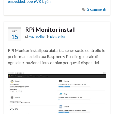
embedded
,
openWRT
,
yùn
2 commenti
RPi Monitor install
SET
15
Di
Mauro Alfieri
in
Elettronica
RPi Monitor install può aiutarti a tener sotto controllo le
performance della tua Raspberry Pi ed in generale di
ogni distribuzione Linux debian per questi dispositivi.