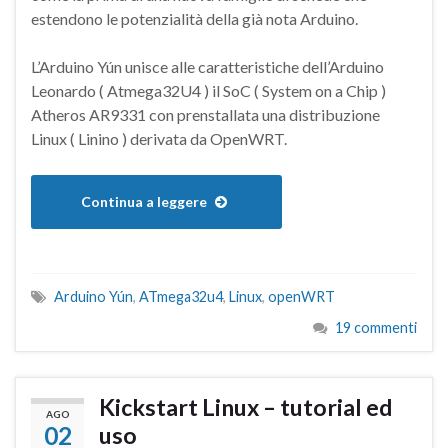
estendono le potenzialità della già nota Arduino.
L’Arduino Yún unisce alle caratteristiche dell’Arduino
Leonardo ( Atmega32U4 ) il SoC ( System on a Chip )
Atheros AR9331 con prenstallata una distribuzione
Linux ( Linino ) derivata da OpenWRT.
Continua a leggere
Arduino Yún
,
ATmega32u4
,
Linux
,
openWRT
19 commenti
Kickstart Linux – tutorial ed
AGO
02
uso