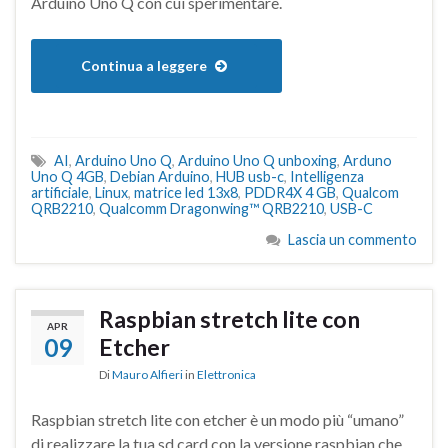
Arduino Uno Q con cui sperimentare.
Continua a leggere
AI
,
Arduino Uno Q
,
Arduino Uno Q unboxing
,
Arduno
Uno Q 4GB
,
Debian Arduino
,
HUB usb-c
,
Intelligenza
artificiale
,
Linux
,
matrice led 13x8
,
PDDR4X 4 GB
,
Qualcom
QRB2210
,
Qualcomm Dragonwing™ QRB2210
,
USB-C
Lascia un commento
Raspbian stretch lite con
APR
09
Etcher
Di
Mauro Alfieri
in
Elettronica
Raspbian stretch lite con etcher è un modo più “umano”
di realizzare la tua sd card con la versione raspbian che