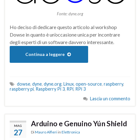
Fonte: dyne.org
Ho deciso di dedicare questo articolo al workshop
Dowse in quanto è un’occasione unica per incontrare
degli esperti di un software davvero interessante.
Continua a leggere
dowse
,
dyne
,
dyne.org
,
Linux
,
open-source
,
raspberry
,
raspberry pi
,
Raspberry Pi 3
,
RPi
,
RPi 3
Lascia un commento
Arduino e Genuino Yún Shield
MAG
27
Di
Mauro Alfieri
in
Elettronica