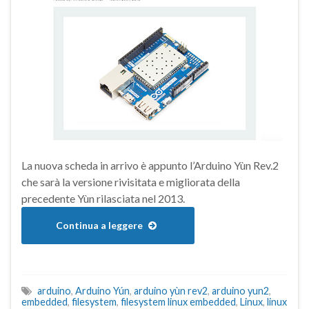
La nuova scheda in arrivo è appunto l’Arduino Yùn Rev.2
che sarà la versione rivisitata e migliorata della
precedente Yùn rilasciata nel 2013.
Continua a leggere
arduino
,
Arduino Yún
,
arduino yùn rev2
,
arduino yun2
,
embedded
,
filesystem
,
filesystem linux embedded
,
Linux
,
linux