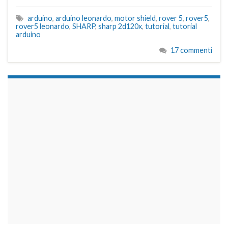
arduino
,
arduino leonardo
,
motor shield
,
rover 5
,
rover5
,
rover5 leonardo
,
SHARP
,
sharp 2d120x
,
tutorial
,
tutorial
arduino
17 commenti
займы на карту срочно