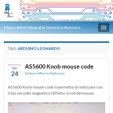
Mauro Alfieri Wearable Domotica Robotica
Attiv
TAG:
ARDUINO LEONARDO
AS5600 Knob mouse code
GIU
24
Di
Mauro Alfieri
in
Elettronica
AS5600 Knob mouse code ti permette di realizzare con
il tuo encoder magnetico l’effetto scroll del mouse: