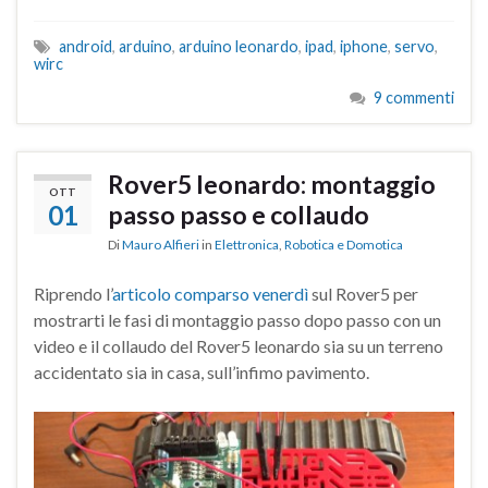
android
,
arduino
,
arduino leonardo
,
ipad
,
iphone
,
servo
,
wirc
9 commenti
Rover5 leonardo: montaggio
OTT
01
passo passo e collaudo
Di
Mauro Alfieri
in
Elettronica
,
Robotica e Domotica
Riprendo l’
articolo comparso venerdì
sul Rover5 per
mostrarti le fasi di montaggio passo dopo passo con un
video e il collaudo del Rover5 leonardo sia su un terreno
accidentato sia in casa, sull’infimo pavimento.