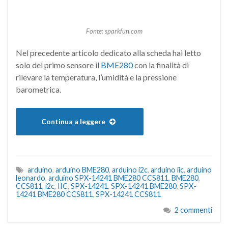
Fonte: sparkfun.com
Nel precedente articolo dedicato alla scheda hai letto
solo del primo sensore il
BME280
con la finalità di
rilevare la temperatura, l’umidità e la pressione
barometrica.
Continua a leggere
arduino
,
arduino BME280
,
arduino i2c
,
arduino iic
,
arduino
leonardo
,
arduino SPX-14241 BME280 CCS811
,
BME280
,
CCS811
,
i2c
,
IIC
,
SPX-14241
,
SPX-14241 BME280
,
SPX-
14241 BME280 CCS811
,
SPX-14241 CCS811
2 commenti