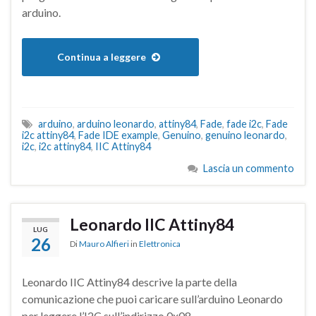
arduino.
Continua a leggere
arduino
,
arduino leonardo
,
attiny84
,
Fade
,
fade i2c
,
Fade
i2c attiny84
,
Fade IDE example
,
Genuino
,
genuino leonardo
,
i2c
,
i2c attiny84
,
IIC Attiny84
Lascia un commento
Leonardo IIC Attiny84
LUG
26
Di
Mauro Alfieri
in
Elettronica
Leonardo IIC Attiny84 descrive la parte della
comunicazione che puoi caricare sull’arduino Leonardo
per leggere l’I2C sull’indirizzo 0x08