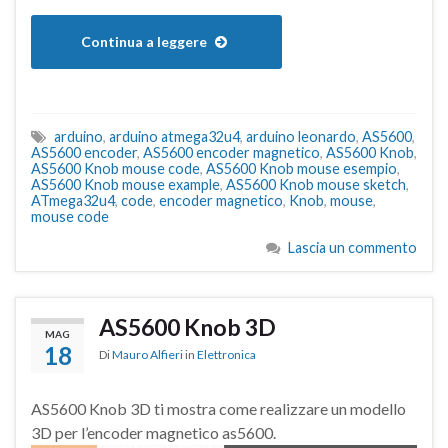
Continua a leggere
arduino
,
arduino atmega32u4
,
arduino leonardo
,
AS5600
,
AS5600 encoder
,
AS5600 encoder magnetico
,
AS5600 Knob
,
AS5600 Knob mouse code
,
AS5600 Knob mouse esempio
,
AS5600 Knob mouse example
,
AS5600 Knob mouse sketch
,
ATmega32u4
,
code
,
encoder magnetico
,
Knob
,
mouse
,
mouse code
Lascia un commento
AS5600 Knob 3D
MAG
18
Di
Mauro Alfieri
in
Elettronica
AS5600 Knob 3D ti mostra come realizzare un modello
3D per l’encoder magnetico as5600.