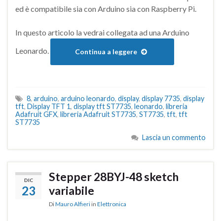
ed è compatibile sia con Arduino sia con Raspberry Pi.
In questo articolo la vedrai collegata ad una Arduino
Leonardo.
Continua a leggere
8
,
arduino
,
arduino leonardo
,
display
,
display 7735
,
display
tft
,
Display TFT 1
,
display tft ST7735
,
leonardo
,
libreria
Adafruit GFX
,
libreria Adafruit ST7735
,
ST7735
,
tft
,
tft
ST7735
Lascia un commento
Stepper 28BYJ-48 sketch
DIC
23
variabile
Di
Mauro Alfieri
in
Elettronica