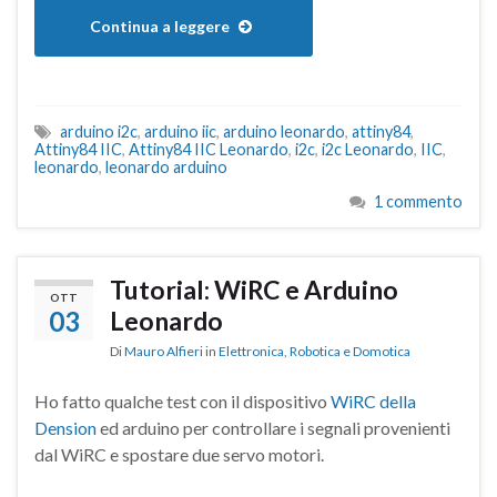
Continua a leggere
arduino i2c
,
arduino iic
,
arduino leonardo
,
attiny84
,
Attiny84 IIC
,
Attiny84 IIC Leonardo
,
i2c
,
i2c Leonardo
,
IIC
,
leonardo
,
leonardo arduino
1 commento
Tutorial: WiRC e Arduino
OTT
03
Leonardo
Di
Mauro Alfieri
in
Elettronica
,
Robotica e Domotica
Ho fatto qualche test con il dispositivo
WiRC della
Dension
ed arduino per controllare i segnali provenienti
dal WiRC e spostare due servo motori.