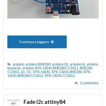
Continua a leggere
arduino
,
arduino BME280
,
arduino i2c
,
arduino iic
,
arduino
leonardo
,
arduino SPX-14241 BME280 CCS811
,
BME280
,
CCS811
,
i2c
,
IIC
,
SPX-14241
,
SPX-14241 BME280
,
SPX-
14241 BME280 CCS811
,
SPX-14241 CCS811
1 commento
Fade i2c attiny84
SET