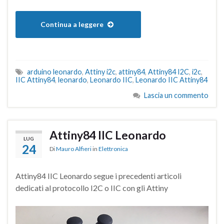
Continua a leggere
arduino leonardo
,
Attiny i2c
,
attiny84
,
Attiny84 I2C
,
i2c
,
IIC Attiny84
,
leonardo
,
Leonardo IIC
,
Leonardo IIC Attiny84
Lascia un commento
Attiny84 IIC Leonardo
LUG
24
Di
Mauro Alfieri
in
Elettronica
Attiny84 IIC Leonardo segue i precedenti articoli
dedicati al protocollo I2C o IIC con gli Attiny