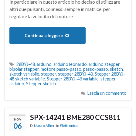
In particolare in questo articolo ho deciso di utilizzare
altri due pulsanti, connessi sempre in matrice, per
regolare la velocità del motore.
Continua a leggere
28BYJ-48
,
arduino
,
arduino leonardo
,
arduino stepper
,
bipolar stepper
,
motore passo-passo
,
passo-passo
,
sketch
,
sketch variabile
,
stepper
,
stepper 28BYJ-48
,
Stepper 28BYJ-
48 sketch variabile
,
Stepper 28BYJ-48 variabile
,
stepper
arduino
,
Stepper sketch
Lascia un commento
SPX-14241 BME280 CCS811
NOV
06
Di
Mauro Alfieri
in
Elettronica