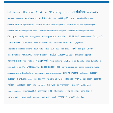
arduino
3d
3d printed
3d printer
3D printing
3d print
adafruit
arduino ide
Attiny85
arduino uno
Arduino Yún
bluetooth
arduino leonardo
arm
BLE
cloud
controlled fluid injection pen
controlled fluid injection pencil
controlled silicon injection pen
controlled silicon injection pencil
control silicon injection pen
control silicon injection pencil
ESP8266
dolly foto
dolly project
encoder
fotografia
CtrlJ pen
dolly photo
fibra ottica
fusion 360
Genuino
i2c
IoT
home assistant
iniezione fluidi
joystick
led
lcd
Linux
lasercut
laser cut
lampadario con fibre ottiche
lcd 16x2
led rgb
motori passo-passo
MKR1000
motori stepper
luci di natale
motori bipolari
Neopixel
motor shield
OLED
nas
natale
Neopixel ring
oled 128x32
oled 128x32 IIC
OpenSCAD
passo-passo
pcb
oled i2C
oled IIC
penna automatica
penna iniezione fluidi
potenziometro
pulsanti
penna per pasta di saldatura
penna per silicone automatica
pulsante
raspberry pi
pulsanti e arduino
raspberry
Raspberry Pi 3
raspbian
pwm
ricetta
robot
servo
RPi
robotica
rtc
servomotori
sketch
sd card
solder past
stampa 3D
stepper
stampante 3d
step to step
solder past pen
time-lapse
wemos
wifi
tinkercad
ws2812B
timelapse
wemake
WS2812
xbee