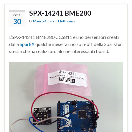
SPX-14241 BME280
OTT
30
Di
Mauro Alfieri
in
Elettronica
L’SPX-14241 BME280 CCS811 è uno dei sensori creati
dalla
SparkX
qualche mese fa uno spin-off della Sparkfun
stessa che ha realizzato alcune interessanti board.