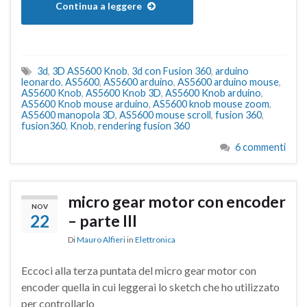
Continua a leggere
3d
,
3D AS5600 Knob
,
3d con Fusion 360
,
arduino
leonardo
,
AS5600
,
AS5600 arduino
,
AS5600 arduino mouse
,
AS5600 Knob
,
AS5600 Knob 3D
,
AS5600 Knob arduino
,
AS5600 Knob mouse arduino
,
AS5600 knob mouse zoom
,
AS5600 manopola 3D
,
AS5600 mouse scroll
,
fusion 360
,
fusion360
,
Knob
,
rendering fusion 360
6 commenti
micro gear motor con encoder
NOV
22
– parte III
Di
Mauro Alfieri
in
Elettronica
Eccoci alla terza puntata del micro gear motor con
encoder quella in cui leggerai lo sketch che ho utilizzato
per controllarlo