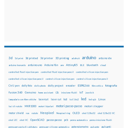
arduino
3d
3d printed
3d printer
3D printing
3d print
adafruit
arduino ide
Attiny85
arduino uno
Arduino Yún
bluetooth
arduino leonardo
arm
BLE
cloud
controlled fluid injection pen
controlled fluid injection pencil
controlled silicon injection pen
controlled silicon injection pencil
control silicon injection pen
control silicon injection pencil
ESP8266
dolly foto
dolly project
encoder
fotografia
CtrlJ pen
dolly photo
fibra ottica
fusion 360
Genuino
i2c
IoT
home assistant
iniezione fluidi
joystick
led
lcd
Linux
lasercut
laser cut
lampadario con fibre ottiche
lcd 16x2
led rgb
motori passo-passo
MKR1000
motori stepper
luci di natale
motori bipolari
Neopixel
motor shield
OLED
nas
natale
Neopixel ring
oled 128x32
oled 128x32 IIC
OpenSCAD
passo-passo
pcb
oled i2C
oled IIC
penna automatica
penna iniezione fluidi
potenziometro
pulsanti
penna per pasta di saldatura
penna per silicone automatica
pulsante