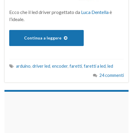
Ecco che il led driver progettato da
Luca Dentella
è
l’ideale.
Continua a leggere
arduino
,
driver led
,
encoder
,
faretti
,
faretti a led
,
led
24 commenti
займы на карту срочно