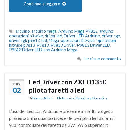
Continua a leggere
arduino
,
arduino mega
,
Arduino Mega P9813
,
arduino
operazioni bitwise
,
driver led
,
Driver LED Arduino
,
driver rgb
,
driver rgb p9813
,
led
,
Mega
,
operazioni bitwise
,
operazioni
bitwise p9813
,
P9813
,
P9813 Driver
,
P9813 Driver LED
,
P9813 Driver LED con Arduino Mega
Lascia un commento
LedDriver con ZXLD1350
NOV
02
pilota faretti a led
Di
Mauro Alfieri
in
Elettronica
,
Robotica e Domotica
L’uso dei Led con Arduino è presente in molti progetti
presentati, ma quando invece dei semplici led da 5mm
vuoi controllare dei faretti da 3W, 5W o superiori ti