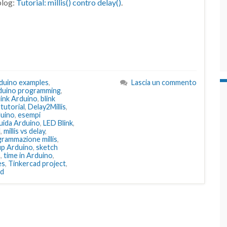
blog:
Tutorial: millis() contro delay()
.
duino examples
,
Lascia un commento
duino programming
,
link Arduino
,
blink
 tutorial
,
Delay2Millis
,
duino
,
esempi
uida Arduino
,
LED Blink
,
l
,
millis vs delay
,
rammazione millis
,
up Arduino
,
sketch
o
,
time in Arduino
,
es
,
Tinkercad project
,
ad