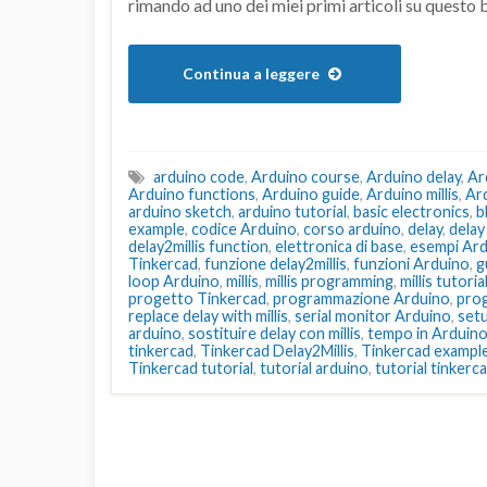
rimando ad uno dei miei primi articoli su questo 
Continua a leggere
arduino code
,
Arduino course
,
Arduino delay
,
Ar
Arduino functions
,
Arduino guide
,
Arduino millis
,
Ar
arduino sketch
,
arduino tutorial
,
basic electronics
,
b
example
,
codice Arduino
,
corso arduino
,
delay
,
delay
delay2millis function
,
elettronica di base
,
esempi Ar
Tinkercad
,
funzione delay2millis
,
funzioni Arduino
,
g
loop Arduino
,
millis
,
millis programming
,
millis tutoria
progetto Tinkercad
,
programmazione Arduino
,
prog
replace delay with millis
,
serial monitor Arduino
,
set
arduino
,
sostituire delay con millis
,
tempo in Arduin
tinkercad
,
Tinkercad Delay2Millis
,
Tinkercad exampl
Tinkercad tutorial
,
tutorial arduino
,
tutorial tinkerc