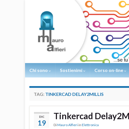
Chi sono
Sostienimi
Corso on-line
TAG:
TINKERCAD DELAY2MILLIS
Tinkercad Delay2Mi
DIC
19
Di
Mauro Alfieri
in
Elettronica