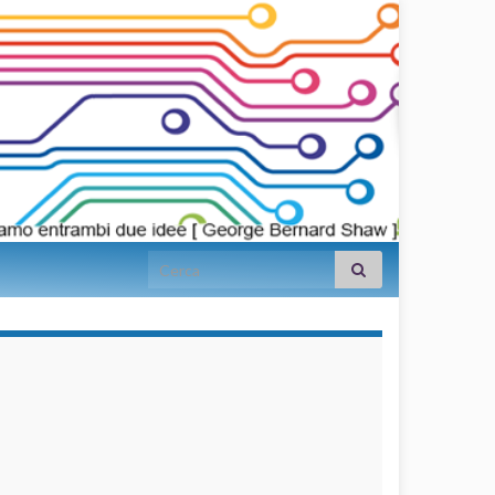
Search for:
займы на
карту срочно