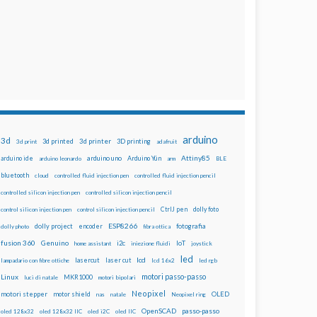
arduino
3d
3d printed
3d printer
3D printing
3d print
adafruit
Attiny85
arduino uno
Arduino Yún
arduino ide
arduino leonardo
arm
BLE
bluetooth
cloud
controlled fluid injection pen
controlled fluid injection pencil
controlled silicon injection pen
controlled silicon injection pencil
dolly foto
control silicon injection pen
control silicon injection pencil
CtrlJ pen
ESP8266
dolly project
encoder
fotografia
dolly photo
fibra ottica
fusion 360
Genuino
i2c
IoT
home assistant
iniezione fluidi
joystick
led
lcd
lasercut
laser cut
lampadario con fibre ottiche
lcd 16x2
led rgb
motori passo-passo
Linux
MKR1000
luci di natale
motori bipolari
Neopixel
motori stepper
motor shield
OLED
nas
natale
Neopixel ring
OpenSCAD
passo-passo
oled 128x32
oled 128x32 IIC
oled i2C
oled IIC