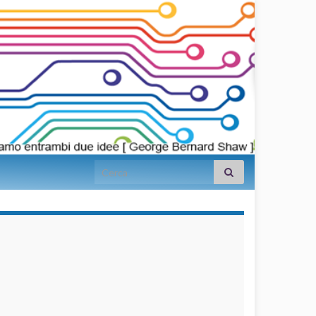
Search for:
займы на
карту срочно