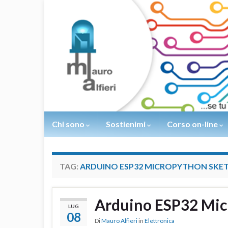
Chi sono
Sostienimi
Corso on-line
TAG:
ARDUINO ESP32 MICROPYTHON SKE
Arduino ESP32 Mic
LUG
08
Di
Mauro Alfieri
in
Elettronica