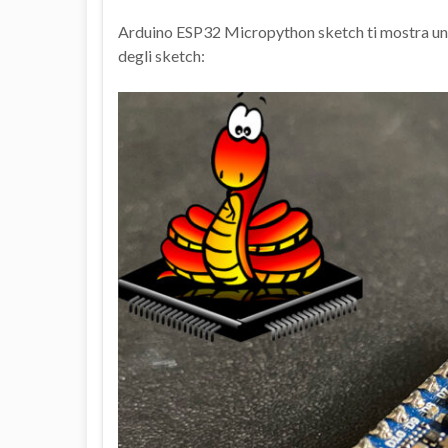
Arduino ESP32 Micropython sketch ti mostra una 
degli sketch: