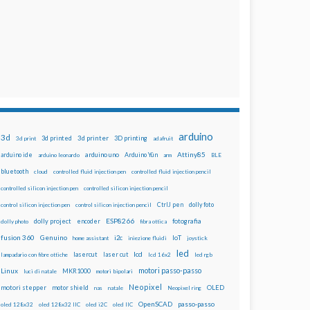
arduino
3d
3d printed
3d printer
3D printing
3d print
adafruit
Attiny85
arduino uno
Arduino Yún
arduino ide
arduino leonardo
arm
BLE
bluetooth
cloud
controlled fluid injection pen
controlled fluid injection pencil
controlled silicon injection pen
controlled silicon injection pencil
dolly foto
control silicon injection pen
control silicon injection pencil
CtrlJ pen
ESP8266
dolly project
encoder
fotografia
dolly photo
fibra ottica
fusion 360
Genuino
i2c
IoT
home assistant
iniezione fluidi
joystick
led
lcd
lasercut
laser cut
lampadario con fibre ottiche
lcd 16x2
led rgb
motori passo-passo
Linux
MKR1000
luci di natale
motori bipolari
Neopixel
motori stepper
motor shield
OLED
nas
natale
Neopixel ring
OpenSCAD
passo-passo
oled 128x32
oled 128x32 IIC
oled i2C
oled IIC