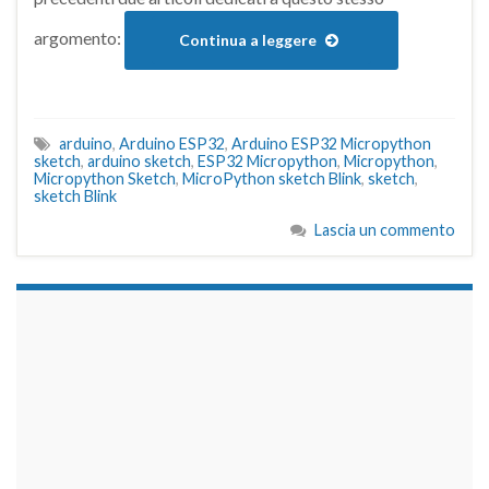
argomento:
Continua a leggere
arduino
,
Arduino ESP32
,
Arduino ESP32 Micropython
sketch
,
arduino sketch
,
ESP32 Micropython
,
Micropython
,
Micropython Sketch
,
MicroPython sketch Blink
,
sketch
,
sketch Blink
Lascia un commento
займы на карту срочно