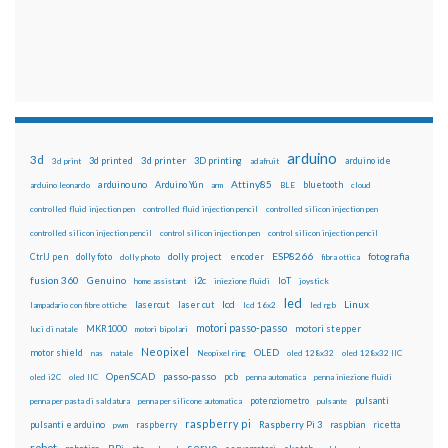
arduino
3d
3d printed
3d printer
3D printing
3d print
adafruit
arduino ide
Attiny85
arduino uno
Arduino Yún
bluetooth
arduino leonardo
arm
BLE
cloud
controlled fluid injection pen
controlled fluid injection pencil
controlled silicon injection pen
controlled silicon injection pencil
control silicon injection pen
control silicon injection pencil
ESP8266
dolly foto
dolly project
encoder
fotografia
CtrlJ pen
dolly photo
fibra ottica
fusion 360
Genuino
i2c
IoT
home assistant
iniezione fluidi
joystick
led
lcd
Linux
lasercut
laser cut
lampadario con fibre ottiche
lcd 16x2
led rgb
motori passo-passo
MKR1000
motori stepper
luci di natale
motori bipolari
Neopixel
motor shield
OLED
nas
natale
Neopixel ring
oled 128x32
oled 128x32 IIC
OpenSCAD
passo-passo
pcb
oled i2C
oled IIC
penna automatica
penna iniezione fluidi
potenziometro
pulsanti
penna per pasta di saldatura
penna per silicone automatica
pulsante
raspberry pi
pulsanti e arduino
raspberry
Raspberry Pi 3
raspbian
pwm
ricetta
robot
servo
RPi