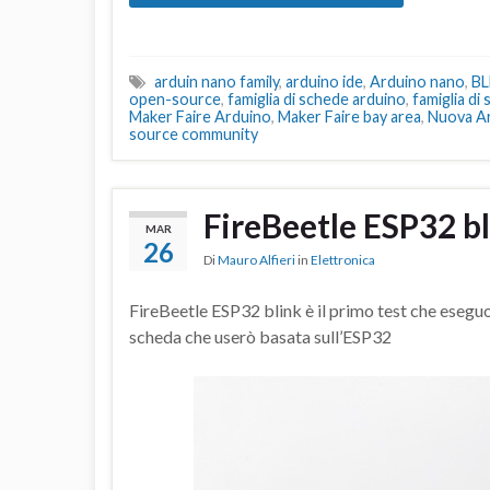
arduin nano family
,
arduino ide
,
Arduino nano
,
BL
open-source
,
famiglia di schede arduino
,
famiglia di
Maker Faire Arduino
,
Maker Faire bay area
,
Nuova A
source community
FireBeetle ESP32 bl
MAR
26
Di
Mauro Alfieri
in
Elettronica
FireBeetle ESP32 blink è il primo test che esegu
scheda che userò basata sull’ESP32