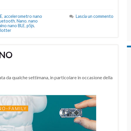
LE
,
accelerometro nano
Lascia un commento
Bluetooth
,
Nano
,
nano
uino nano BLE
,
p5js
,
lotter
ANO
ta da qualche settimana, in particolare in occasione della