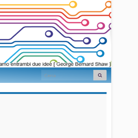
Search for:
займы на
карту срочно