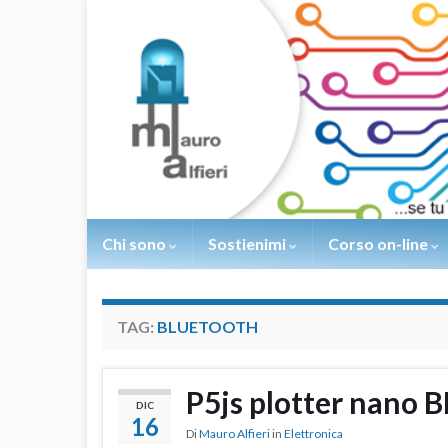
Chi sono
Sostienimi
Corso on-line
TAG:
BLUETOOTH
P5js plotter nano B
DIC
16
Di
Mauro Alfieri
in
Elettronica