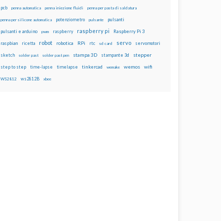
pcb
penna automatica
penna iniezione fluidi
penna per pasta di saldatura
potenziometro
pulsanti
penna per silicone automatica
pulsante
raspberry pi
pulsanti e arduino
raspberry
Raspberry Pi 3
pwm
robot
servo
RPi
raspbian
robotica
rtc
servomotori
ricetta
sd card
stampa 3D
stepper
sketch
stampante 3d
solder past
solder past pen
wemos
wifi
step to step
tinkercad
time-lapse
timelapse
wemake
ws2812B
WS2812
xbee