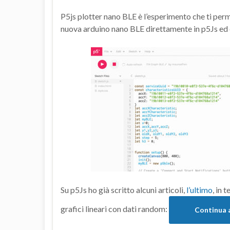
P5js plotter nano BLE è l’esperimento che ti perm
nuova arduino nano BLE direttamente in p5Js ed e
Su p5Js ho già scritto alcuni articoli,
l’ultimo
, in 
grafici lineari con dati random:
Continua 