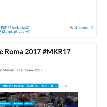
,
ESP32 blink
,
esp32
3 commenti
P32 blink
,
pinput
,
wifi
ire Roma 2017 #MKR17
 a Maker Faire Roma 2017.