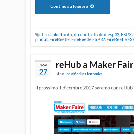
Continua a leggere
blink
,
bluetooth
,
dfrobot
,
dfrobot esp32
,
ESP32
pinout
,
FireBeetle
,
FireBeetle ESP32
,
FireBeetle ES
reHub a Maker Fa
NOV
27
Di
Mauro Alfieri
in
Elettronica
Il prossimo 1 dicembre 2017 saremo con reHub