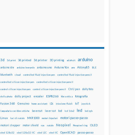
arduino
3d
3d printed
3d printer
3D printing
3d print
adafruit
Attiny85
arduino uno
Arduino Yún
arduino ide
arduino leonardo
arm
BLE
bluetooth
cloud
controlled fluid injection pen
controlled fluid injection pencil
controlled silicon injection pen
controlled silicon injection pencil
dolly foto
control silicon injection pen
control silicon injection pencil
CtrlJ pen
ESP8266
dolly project
encoder
fotografia
dolly photo
fibra ottica
fusion 360
Genuino
i2c
IoT
home assistant
iniezione fluidi
joystick
led
lcd
lasercut
laser cut
lampadario con fibre ottiche
lcd 16x2
led rgb
motori passo-passo
Linux
MKR1000
luci di natale
motori bipolari
Neopixel
motori stepper
motor shield
OLED
nas
natale
Neopixel ring
OpenSCAD
passo-passo
oled 128x32
oled 128x32 IIC
oled i2C
oled IIC