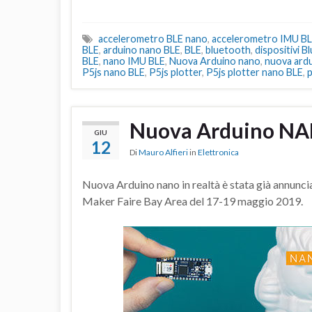
accelerometro BLE nano
,
accelerometro IMU B
BLE
,
arduino nano BLE
,
BLE
,
bluetooth
,
dispositivi 
BLE
,
nano IMU BLE
,
Nuova Arduino nano
,
nuova ard
P5js nano BLE
,
P5js plotter
,
P5js plotter nano BLE
,
p
Nuova Arduino N
GIU
12
Di
Mauro Alfieri
in
Elettronica
Nuova Arduino nano in realtà è stata già annuncia
Maker Faire Bay Area del 17-19 maggio 2019.