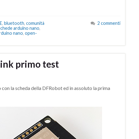
E
,
bluetooth
,
comunità
2 commenti
 schede arduino nano
,
rduino nano
,
open-
ink primo test
o con la scheda della DFRobot ed in assoluto la prima