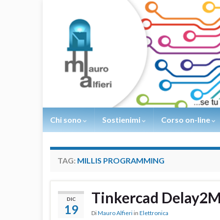
Chi sono
Sostienimi
Corso on-line
TAG:
MILLIS PROGRAMMING
Tinkercad Delay2Mi
DIC
19
Di
Mauro Alfieri
in
Elettronica