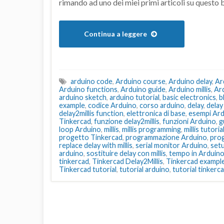
rimando ad uno dei miei primi articoli su questo 
Continua a leggere
arduino code
,
Arduino course
,
Arduino delay
,
Ar
Arduino functions
,
Arduino guide
,
Arduino millis
,
Ar
arduino sketch
,
arduino tutorial
,
basic electronics
,
b
example
,
codice Arduino
,
corso arduino
,
delay
,
delay
delay2millis function
,
elettronica di base
,
esempi Ar
Tinkercad
,
funzione delay2millis
,
funzioni Arduino
,
g
loop Arduino
,
millis
,
millis programming
,
millis tutoria
progetto Tinkercad
,
programmazione Arduino
,
prog
replace delay with millis
,
serial monitor Arduino
,
set
arduino
,
sostituire delay con millis
,
tempo in Arduin
tinkercad
,
Tinkercad Delay2Millis
,
Tinkercad exampl
Tinkercad tutorial
,
tutorial arduino
,
tutorial tinkerc