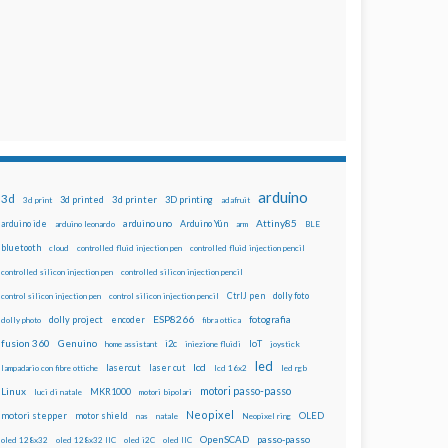
arduino
3d
3d printed
3d printer
3D printing
3d print
adafruit
Attiny85
arduino uno
Arduino Yún
arduino ide
arduino leonardo
arm
BLE
bluetooth
cloud
controlled fluid injection pen
controlled fluid injection pencil
controlled silicon injection pen
controlled silicon injection pencil
dolly foto
control silicon injection pen
control silicon injection pencil
CtrlJ pen
ESP8266
dolly project
encoder
fotografia
dolly photo
fibra ottica
fusion 360
Genuino
i2c
IoT
home assistant
iniezione fluidi
joystick
led
lcd
lasercut
laser cut
lampadario con fibre ottiche
lcd 16x2
led rgb
motori passo-passo
Linux
MKR1000
luci di natale
motori bipolari
Neopixel
motori stepper
motor shield
OLED
nas
natale
Neopixel ring
OpenSCAD
passo-passo
oled 128x32
oled 128x32 IIC
oled i2C
oled IIC