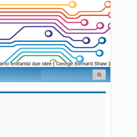
Search for:
займы на
карту срочно