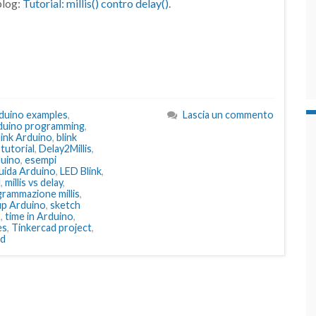
blog:
Tutorial: millis() contro delay()
.
duino examples
,
Lascia un commento
duino programming
,
link Arduino
,
blink
 tutorial
,
Delay2Millis
,
duino
,
esempi
uida Arduino
,
LED Blink
,
l
,
millis vs delay
,
rammazione millis
,
up Arduino
,
sketch
o
,
time in Arduino
,
es
,
Tinkercad project
,
ad