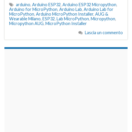
arduino
,
Arduino ESP32
,
Arduino ESP32 Micropython
,
Arduino for MicroPython
,
Arduino Lab
,
Arduino Lab for
MicroPython
,
Arduino MicroPython Installer
,
AUG &
Wearable Milano
,
ESP32
,
Lab MicroPython
,
Micropython
,
Micropython AUG
,
MicroPython Installer
Lascia un commento
займы на карту срочно