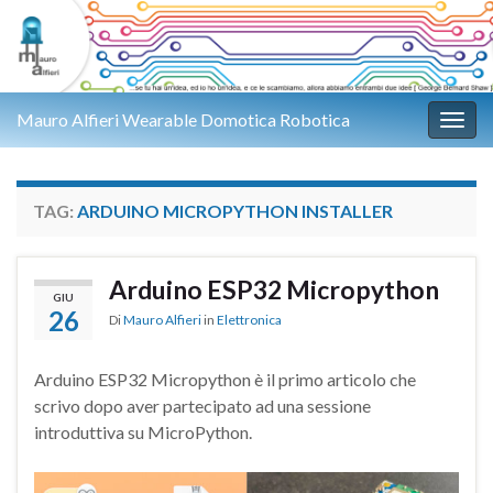
Mauro Alfieri Wearable Domotica Robotica
Attiv
TAG:
ARDUINO MICROPYTHON INSTALLER
Arduino ESP32 Micropython
GIU
26
Di
Mauro Alfieri
in
Elettronica
Arduino ESP32 Micropython è il primo articolo che
scrivo dopo aver partecipato ad una sessione
introduttiva su MicroPython.