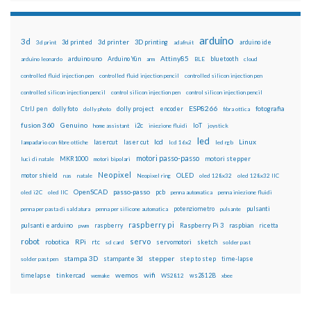
arduino
3d
3d printed
3d printer
3D printing
3d print
adafruit
arduino ide
Attiny85
arduino uno
Arduino Yún
bluetooth
arduino leonardo
arm
BLE
cloud
controlled fluid injection pen
controlled fluid injection pencil
controlled silicon injection pen
controlled silicon injection pencil
control silicon injection pen
control silicon injection pencil
ESP8266
dolly foto
dolly project
encoder
fotografia
CtrlJ pen
dolly photo
fibra ottica
fusion 360
Genuino
i2c
IoT
home assistant
iniezione fluidi
joystick
led
lcd
Linux
lasercut
laser cut
lampadario con fibre ottiche
lcd 16x2
led rgb
motori passo-passo
MKR1000
motori stepper
luci di natale
motori bipolari
Neopixel
motor shield
OLED
nas
natale
Neopixel ring
oled 128x32
oled 128x32 IIC
OpenSCAD
passo-passo
pcb
oled i2C
oled IIC
penna automatica
penna iniezione fluidi
potenziometro
pulsanti
penna per pasta di saldatura
penna per silicone automatica
pulsante
raspberry pi
pulsanti e arduino
raspberry
Raspberry Pi 3
raspbian
pwm
ricetta
robot
servo
RPi
robotica
rtc
servomotori
sketch
sd card
solder past
stampa 3D
stepper
stampante 3d
step to step
solder past pen
time-lapse
wemos
wifi
tinkercad
ws2812B
timelapse
wemake
WS2812
xbee