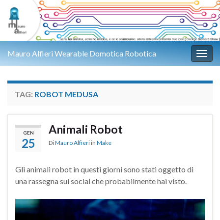
Mauro Alfieri Wearable Domotica Robotica
Attiv
TAG:
ROBOT MEDUSA
Animali Robot
GEN
25
Di
Mauro Alfieri
in
Make
Gli animali robot in questi giorni sono stati oggetto di
una rassegna sui social che probabilmente hai visto.