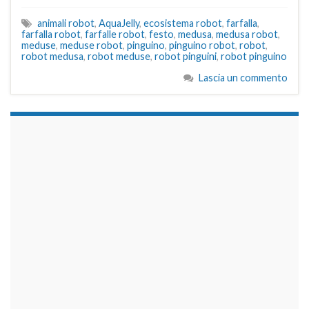
animali robot
,
AquaJelly
,
ecosistema robot
,
farfalla
,
farfalla robot
,
farfalle robot
,
festo
,
medusa
,
medusa robot
,
meduse
,
meduse robot
,
pinguino
,
pinguino robot
,
robot
,
robot medusa
,
robot meduse
,
robot pinguini
,
robot pinguino
Lascia un commento
займы на карту срочно