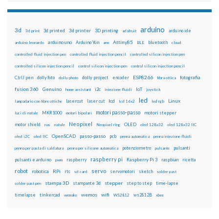
arduino
3d
3d printed
3d printer
3D printing
3d print
adafruit
arduino ide
Attiny85
arduino uno
Arduino Yún
bluetooth
arduino leonardo
arm
BLE
cloud
controlled fluid injection pen
controlled fluid injection pencil
controlled silicon injection pen
controlled silicon injection pencil
control silicon injection pen
control silicon injection pencil
ESP8266
dolly foto
dolly project
encoder
fotografia
CtrlJ pen
dolly photo
fibra ottica
fusion 360
Genuino
i2c
IoT
home assistant
iniezione fluidi
joystick
led
lcd
Linux
lasercut
laser cut
lampadario con fibre ottiche
lcd 16x2
led rgb
motori passo-passo
MKR1000
motori stepper
luci di natale
motori bipolari
Neopixel
motor shield
OLED
nas
natale
Neopixel ring
oled 128x32
oled 128x32 IIC
OpenSCAD
passo-passo
pcb
oled i2C
oled IIC
penna automatica
penna iniezione fluidi
potenziometro
pulsanti
penna per pasta di saldatura
penna per silicone automatica
pulsante
raspberry pi
pulsanti e arduino
raspberry
Raspberry Pi 3
raspbian
pwm
ricetta
robot
servo
RPi
robotica
rtc
servomotori
sketch
sd card
solder past
stampa 3D
stepper
stampante 3d
step to step
solder past pen
time-lapse
wemos
wifi
tinkercad
ws2812B
timelapse
wemake
WS2812
xbee