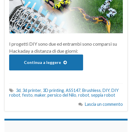
I progetti DIY sono due ed entrambi sono comparsi su
Hackaday a distanza di due giorni:
Continua a leggere
3d
,
3d printer
,
3D printing
,
AS5147
,
Brushless
,
DIY
,
DIY
robot
,
festo
,
maker
,
persico del Nilo
,
robot
,
seppia robot
Lascia un commento
займы на карту срочно