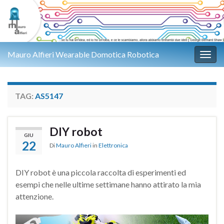
Mauro Alfieri Wearable Domotica Robotica
Attiv
TAG:
AS5147
DIY robot
GIU
22
Di
Mauro Alfieri
in
Elettronica
DIY robot è una piccola raccolta di esperimenti ed
esempi che nelle ultime settimane hanno attirato la mia
attenzione.