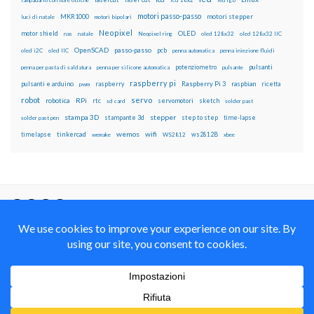
motori passo-passo
MKR1000
motori stepper
luci di natale
motori bipolari
Neopixel
motor shield
OLED
nas
natale
Neopixel ring
oled 128x32
oled 128x32 IIC
OpenSCAD
passo-passo
pcb
oled i2C
oled IIC
penna automatica
penna iniezione fluidi
potenziometro
pulsanti
penna per pasta di saldatura
penna per silicone automatica
pulsante
raspberry pi
pulsanti e arduino
raspberry
Raspberry Pi 3
raspbian
pwm
ricetta
robot
servo
RPi
robotica
rtc
servomotori
sketch
sd card
solder past
stampa 3D
stepper
stampante 3d
step to step
solder past pen
time-lapse
wemos
wifi
tinkercad
ws2812B
timelapse
wemake
WS2812
xbee
Il blog mauroalfieri.it ed i suoi contenuti sono distribuiti
con Licenza
Creative Commons Attribution Non commercial Share
Alike 4.0 International
© 2012-2018 Mauro Alfieri Elettronica Domotica Robotica Arduino Corsi