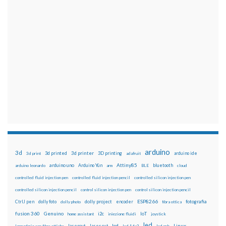
arduino
3d
3d printed
3d printer
3D printing
3d print
adafruit
arduino ide
Attiny85
arduino uno
Arduino Yún
bluetooth
arduino leonardo
arm
BLE
cloud
controlled fluid injection pen
controlled fluid injection pencil
controlled silicon injection pen
controlled silicon injection pencil
control silicon injection pen
control silicon injection pencil
ESP8266
dolly foto
dolly project
encoder
fotografia
CtrlJ pen
dolly photo
fibra ottica
fusion 360
Genuino
i2c
IoT
home assistant
iniezione fluidi
joystick
led
lcd
Linux
lasercut
laser cut
lampadario con fibre ottiche
lcd 16x2
led rgb