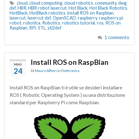
cloud
,
cloud computing
,
cloud robotics
,
community
,
dwg
,
dxf
,
HBR
,
HBR robot lasercut
,
Hot Black
,
Hot Black Robotics
,
HotBlack
,
HotBlack robotics
,
install ROS on Raspbian
,
lasercut
,
lasercut dxf
,
OpenSCAD
,
raspberry
,
raspberry pi
,
robot
,
robotica
,
Robotics
,
robotics tutorial
,
ros
,
ROS on
Raspbian
,
RPi
,
STL
,
stl2dxf
1 commento
Install ROS on RaspBian
MAG
24
Di
Mauro Alfieri
in
Elettronica
Install ROS on RaspBian ti è utile se desideri installare
ROS ( Robotic Operating System ) su una distribuzione
standard per Raspberry Pi come Raspbian.