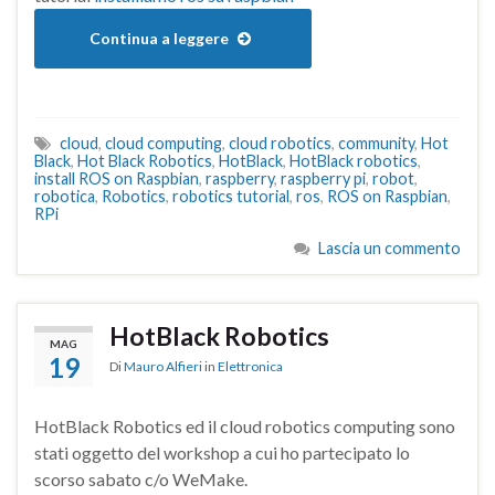
Continua a leggere
cloud
,
cloud computing
,
cloud robotics
,
community
,
Hot
Black
,
Hot Black Robotics
,
HotBlack
,
HotBlack robotics
,
install ROS on Raspbian
,
raspberry
,
raspberry pi
,
robot
,
robotica
,
Robotics
,
robotics tutorial
,
ros
,
ROS on Raspbian
,
RPi
Lascia un commento
HotBlack Robotics
MAG
19
Di
Mauro Alfieri
in
Elettronica
HotBlack Robotics ed il cloud robotics computing sono
stati oggetto del workshop a cui ho partecipato lo
scorso sabato c/o WeMake.