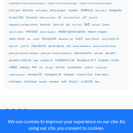
controlled silicon injection pencil
control silicon injection pen
control silicon injection pencil
ESP8266
dolly foto
dolly project
encoder
fotografia
CtrlJ pen
dolly photo
fibra ottica
fusion 360
Genuino
i2c
IoT
home assistant
iniezione fluidi
joystick
led
lcd
Linux
lasercut
laser cut
lampadario con fibre ottiche
lcd 16x2
led rgb
motori passo-passo
MKR1000
motori stepper
luci di natale
motori bipolari
Neopixel
motor shield
OLED
nas
natale
Neopixel ring
oled 128x32
oled 128x32 IIC
OpenSCAD
passo-passo
pcb
oled i2C
oled IIC
penna automatica
penna iniezione fluidi
potenziometro
pulsanti
penna per pasta di saldatura
penna per silicone automatica
pulsante
raspberry pi
pulsanti e arduino
raspberry
Raspberry Pi 3
raspbian
pwm
ricetta
robot
servo
RPi
robotica
rtc
servomotori
sketch
sd card
solder past
stampa 3D
stepper
stampante 3d
step to step
solder past pen
time-lapse
wemos
wifi
tinkercad
ws2812B
timelapse
wemake
WS2812
xbee
Il blog mauroalfieri.it ed i suoi contenuti sono distribuiti
con Licenza
Creative Commons Attribution Non commercial Share
Alike 4.0 International