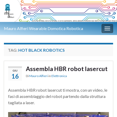
Mauro Alfieri Wearable Domotica Robotica
Attiv
TAG:
HOT BLACK ROBOTICS
Assembla HBR robot lasercut
GIU
16
Di
Mauro Alfieri
in
Elettronica
Assembla HBR robot lasercut ti mostra, con un video, le
fasi di assemblaggio del robot partendo dalla struttura
tagliata a laser.