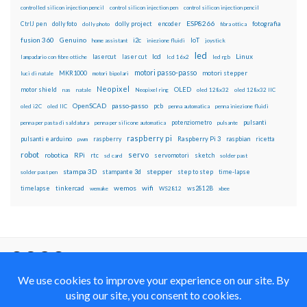
controlled silicon injection pencil
control silicon injection pen
control silicon injection pencil
ESP8266
dolly foto
dolly project
encoder
fotografia
CtrlJ pen
dolly photo
fibra ottica
fusion 360
Genuino
i2c
IoT
home assistant
iniezione fluidi
joystick
led
lcd
Linux
lasercut
laser cut
lampadario con fibre ottiche
lcd 16x2
led rgb
motori passo-passo
MKR1000
motori stepper
luci di natale
motori bipolari
Neopixel
motor shield
OLED
nas
natale
Neopixel ring
oled 128x32
oled 128x32 IIC
OpenSCAD
passo-passo
pcb
oled i2C
oled IIC
penna automatica
penna iniezione fluidi
potenziometro
pulsanti
penna per pasta di saldatura
penna per silicone automatica
pulsante
raspberry pi
pulsanti e arduino
raspberry
Raspberry Pi 3
raspbian
pwm
ricetta
robot
servo
RPi
robotica
rtc
servomotori
sketch
sd card
solder past
stampa 3D
stepper
stampante 3d
step to step
solder past pen
time-lapse
wemos
wifi
tinkercad
ws2812B
timelapse
wemake
WS2812
xbee
Il blog mauroalfieri.it ed i suoi contenuti sono distribuiti
con Licenza
Creative Commons Attribution Non commercial Share
Alike 4.0 International