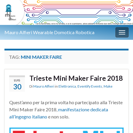
Mauro Alfieri Wearable Domotica Robotica
Attiv
TAG:
MINI MAKER FAIRE
Trieste Mini Maker Faire 2018
LUG
30
Di
Mauro Alfieri
in
Elettronica
,
Eventify Events
,
Make
Quest’anno per la prima volta ho partecipato alla Trieste
Mini Maker Faire 2018,
manifestazione dedicata
all’ingegno italiano
e non solo.