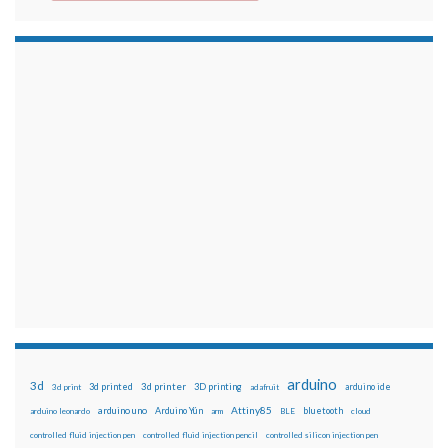
arduino
3d
3d printed
3d printer
3D printing
3d print
adafruit
arduino ide
Attiny85
arduino uno
Arduino Yún
bluetooth
arduino leonardo
arm
BLE
cloud
controlled fluid injection pen
controlled fluid injection pencil
controlled silicon injection pen